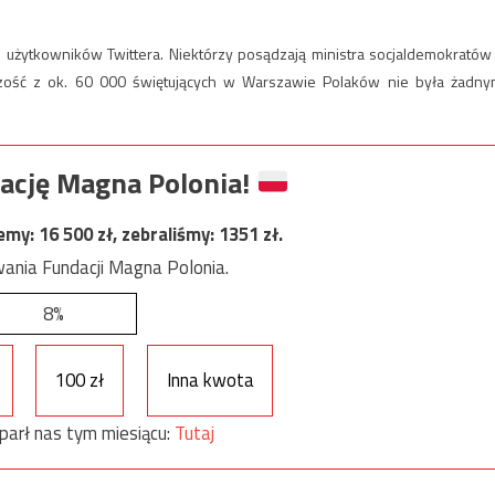
 użytkowników Twittera. Niektórzy posądzają ministra socjaldemokratów
zość z ok. 60 000 świętujących w Warszawie Polaków nie była żadny
ację Magna Polonia!
jemy:
16 500
zł, zebraliśmy:
1351
zł.
ania Fundacji Magna Polonia.
8%
100 zł
Inna kwota
parł nas tym miesiącu:
Tutaj