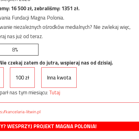
jemy:
16 500
zł, zebraliśmy:
1351
zł.
ania Fundacji Magna Polonia.
anie niezależnych ośrodków medialnych? Nie zwlekaj więc,
raj nas już od teraz.
8%
e czekaj zatem do jutra, wspieraj nas od dzisiaj.
100 zł
Inna kwota
parł nas tym miesiącu:
Tutaj
s://kancelaria-litwin.pl
MY? WESPRZYJ PROJEKT MAGNA POLONIA!