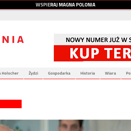
W
S
P
I
E
R
A
J
M
A
G
N
A
P
O
L
O
N
I
A
& Holocher
Żydzi
Gospodarka
Historia
Wiara
Po