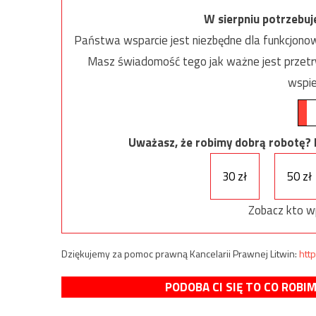
W sierpniu potrzebu
Państwa wsparcie jest niezbędne dla funkcjonow
Masz świadomość tego jak ważne jest przetrw
wspie
Uważasz, że robimy dobrą robotę? Ni
30 zł
50 zł
Zobacz kto w
Dziękujemy za pomoc prawną Kancelarii Prawnej Litwin:
http
PODOBA CI SIĘ TO CO ROBI