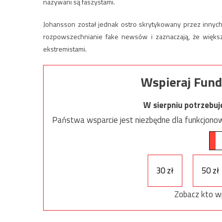
nazywani są faszystami.
Johansson został jednak ostro skrytykowany przez innych
rozpowszechnianie fake newsów i zaznaczają, że więks
ekstremistami.
Wspieraj Fund
W sierpniu potrzebu
Państwa wsparcie jest niezbędne dla funkcjonow
30 zł
50 zł
Zobacz kto w