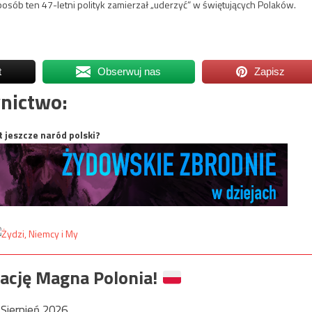
posób ten 47-letni polityk zamierzał „uderzyć” w świętujących Polaków.
t
Obserwuj nas
Zapisz
nictwo:
t jeszcze naród polski?
ację Magna Polonia!
Sierpień 2026