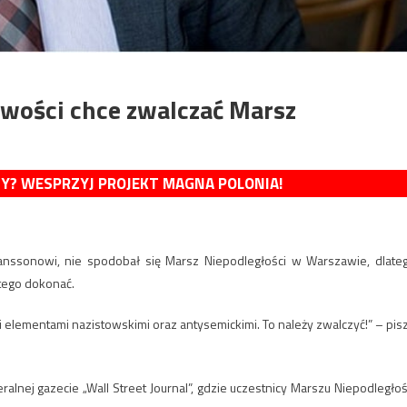
iwości chce zwalczać Marsz
MY? WESPRZYJ PROJEKT MAGNA POLONIA!
nssonowi, nie spodobał się Marsz Niepodległości w Warszawie, dlate
 tego dokonać.
elementami nazistowskimi oraz antysemickimi. To należy zwalczyć!” – pis
lnej gazecie „Wall Street Journal”, gdzie uczestnicy Marszu Niepodległoś