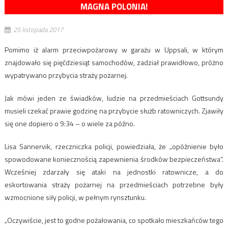
MAGNA POLONIA!
25 listopada 2017
Pomimo iż alarm przeciwpożarowy w garażu w Uppsali, w którym
znajdowało się pięćdziesiąt samochodów, zadział prawidłowo, próżno
wypatrywano przybycia straży pożarnej.
Jak mówi jeden ze świadków, ludzie na przedmieściach Gottsundy
musieli czekać prawie godzinę na przybycie służb ratowniczych. Zjawiły
się one dopiero o 9:34 – o wiele za późno.
Lisa Sannervik, rzeczniczka policji, powiedziała, że „opóźnienie było
spowodowane koniecznością zapewnienia środków bezpieczeństwa”.
Wcześniej zdarzały się ataki na jednostki ratownicze, a do
eskortowania straży pożarnej na przedmieściach potrzebne były
wzmocnione siły policji, w pełnym rynsztunku.
„Oczywiście, jest to godne pożałowania, co spotkało mieszkańców tego