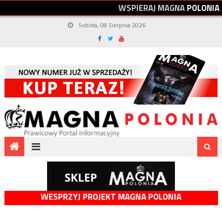
W
S
P
I
E
R
A
J
M
A
G
N
A
P
O
L
O
N
I
A
Sobota, 08 Sierpnia 2026
WESPRZYJ PROJEKT MAGNA POLONIA