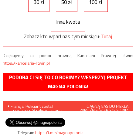
30 zł
50 zł
100 zł
Inna kwota
Zobacz kto wparł nas tym miesiącu:
Tutaj
Dziękujemy za pomoc prawną Kancelarii Prawnej Litwin:
https://kancelaria-litwin.pl
PODOBA CI SIĘ TO CO ROBIMY? WESPRZYJ PROJEKT
MAGNA POLONIA!
Nawigacja
Francja: Policjant został
CIĄGNĄ NAS DO PIEKŁA
ZNACZNIE GŁĘBSZEGO NIŻ
skazany na pół roku więzienia
MYŚLICIE, CZYLI JESZCZE RAZ O
wpisu
za spoliczkowanie imigranta
„KLĄTWIE”
Telegram
https://t.me/magnapolonia