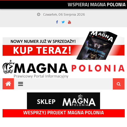
W
S
P
I
E
R
A
J
M
A
G
N
A
P
O
L
O
N
I
A
Czwartek, 06 Sierpnia 2026
WESPRZYJ PROJEKT MAGNA POLONIA