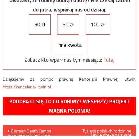
Uważasz, że robimy dobrą robotę? Nie czekaj zatem
do jutra, wspieraj nas od dzisiaj.
30 zł
50 zł
100 zł
Inna kwota
Zobacz kto wparł nas tym miesiącu:
Tutaj
Dziękujemy za pomoc prawną Kancelarii Prawnej Litwin:
https://kancelaria-litwin.pl
PODOBA CI SIĘ TO CO ROBIMY? WESPRZYJ PROJEKT
MAGNA POLONIA!
Nawigacja
German Death Camps
Tysiące polskich rodzin na
Litwie czeka na zwrot
odpowiada Niemcom w
ojcowizny