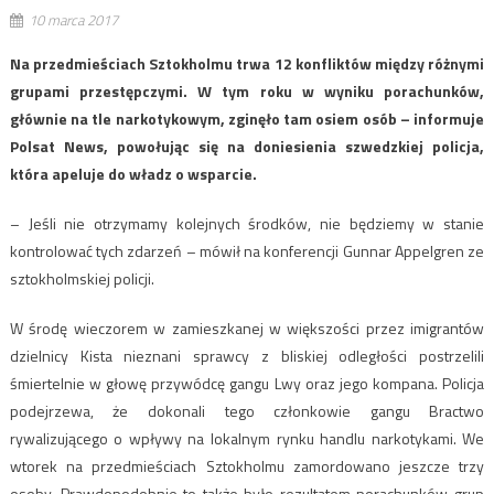
10 marca 2017
Na przedmieściach Sztokholmu trwa 12 konfliktów między różnymi
grupami przestępczymi. W tym roku w wyniku porachunków,
głównie na tle narkotykowym, zginęło tam osiem osób – informuje
Polsat News, powołując się na doniesienia szwedzkiej policja,
która apeluje do władz o wsparcie.
– Jeśli nie otrzymamy kolejnych środków, nie będziemy w stanie
kontrolować tych zdarzeń – mówił na konferencji Gunnar Appelgren ze
sztokholmskiej policji.
W środę wieczorem w zamieszkanej w większości przez imigrantów
dzielnicy Kista nieznani sprawcy z bliskiej odległości postrzelili
śmiertelnie w głowę przywódcę gangu Lwy oraz jego kompana. Policja
podejrzewa, że dokonali tego członkowie gangu Bractwo
rywalizującego o wpływy na lokalnym rynku handlu narkotykami. We
wtorek na przedmieściach Sztokholmu zamordowano jeszcze trzy
osoby. Prawdopodobnie to także było rezultatem porachunków grup