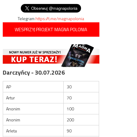
wpisu
sprawie oskarżeń o plagiat
Telegram
https://t.me/magnapolonia
WESPRZYJ PROJEKT MAGNA POLONIA
Darczyńcy - 30.07.2026
AP
30
Artur
70
Anonim
100
Anonim
200
Arleta
90