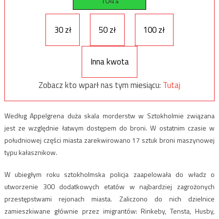
104%
30 zł
50 zł
100 zł
Inna kwota
Zobacz kto wparł nas tym miesiącu:
Tutaj
Według Appelgrena duża skala morderstw w Sztokholmie związana
jest ze względnie łatwym dostępem do broni. W ostatnim czasie w
południowej części miasta zarekwirowano 17 sztuk broni maszynowej
typu kałasznikow.
W ubiegłym roku sztokholmska policja zaapelowała do władz o
utworzenie 300 dodatkowych etatów w najbardziej zagrożonych
przestępstwami rejonach miasta. Zaliczono do nich dzielnice
zamieszkiwane głównie przez imigrantów: Rinkeby, Tensta, Husby,