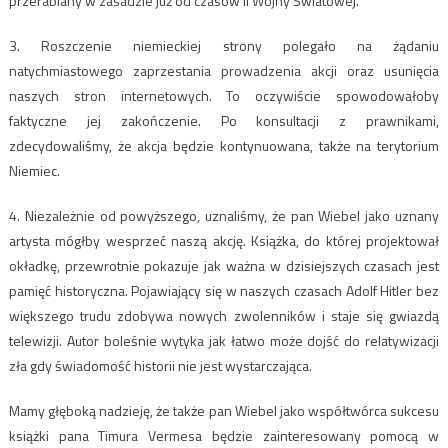
przerabiany w zasadzie już od czasów II Wojny Światowej.
3. Roszczenie niemieckiej strony polegało na żądaniu
natychmiastowego zaprzestania prowadzenia akcji oraz usunięcia
naszych stron internetowych. To oczywiście spowodowałoby
faktyczne jej zakończenie. Po konsultacji z prawnikami,
zdecydowaliśmy, że akcja będzie kontynuowana, także na terytorium
Niemiec.
4. Niezależnie od powyższego, uznaliśmy, że pan Wiebel jako uznany
artysta mógłby wesprzeć naszą akcję. Książka, do której projektował
okładkę, przewrotnie pokazuje jak ważna w dzisiejszych czasach jest
pamięć historyczna. Pojawiający się w naszych czasach Adolf Hitler bez
większego trudu zdobywa nowych zwolenników i staje się gwiazdą
telewizji. Autor boleśnie wytyka jak łatwo może dojść do relatywizacji
zła gdy świadomość historii nie jest wystarczająca.
Mamy głęboką nadzieję, że także pan Wiebel jako współtwórca sukcesu
książki pana Timura Vermesa będzie zainteresowany pomocą w