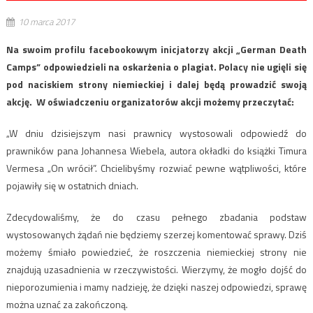
10 marca 2017
Na swoim profilu facebookowym inicjatorzy akcji „German Death
Camps” odpowiedzieli na oskarżenia o plagiat. Polacy nie ugięli się
pod naciskiem strony niemieckiej i dalej będą prowadzić swoją
akcję. W oświadczeniu organizatorów akcji możemy przeczytać:
„W dniu dzisiejszym nasi prawnicy wystosowali odpowiedź do
prawników pana Johannesa Wiebela, autora okładki do książki Timura
Vermesa „On wrócił”. Chcielibyśmy rozwiać pewne wątpliwości, które
pojawiły się w ostatnich dniach.
Zdecydowaliśmy, że do czasu pełnego zbadania podstaw
wystosowanych żądań nie będziemy szerzej komentować sprawy. Dziś
możemy śmiało powiedzieć, że roszczenia niemieckiej strony nie
znajdują uzasadnienia w rzeczywistości. Wierzymy, że mogło dojść do
nieporozumienia i mamy nadzieję, że dzięki naszej odpowiedzi, sprawę
można uznać za zakończoną.