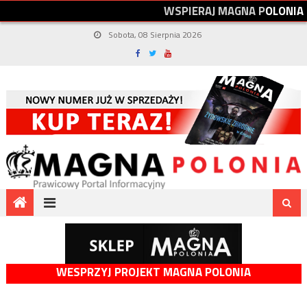
W
S
P
I
E
R
A
J
M
A
G
N
A
P
O
L
O
N
I
A
Sobota, 08 Sierpnia 2026
WESPRZYJ PROJEKT MAGNA POLONIA