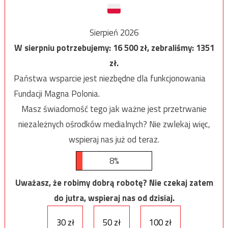
Sierpień 2026
W sierpniu potrzebujemy:
16 500
zł, zebraliśmy:
1351
zł.
Państwa wsparcie jest niezbędne dla funkcjonowania
Fundacji Magna Polonia.
Masz świadomość tego jak ważne jest przetrwanie
niezależnych ośrodków medialnych? Nie zwlekaj więc,
wspieraj nas już od teraz.
8%
Uważasz, że robimy dobrą robotę? Nie czekaj zatem
do jutra, wspieraj nas od dzisiaj.
30 zł
50 zł
100 zł