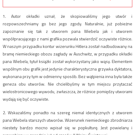
1. Autor okładki uznał, że skopiowaliśmy jego utwór i
rozpowszechniamy go bez jego zgody. Naturalnie, już pobieżne
zapoznanie się tak z utworem pana Wiebela jak i utworem
współpracującego z nami grafika pozwala stwierdzić oczywiste różnice.
W naszym przypadku kontur wizerunku Hitlera został nadbudowany na
bramę niemieckiego obozu zagłady w Auschwitz, w przypadku okładki
pana Wiebela, tytuł książki został wykorzystany jako wąsy. Elementem
wspólnym obu grafik jest jedynie charakterystyczna grzywka dyktatora,
wykonana przy tym w odmienny sposób. Bez wątpienia inna była także
geneza obu utworów. Nie chcielibyśmy w tym miejscu przytaczać
wielostronicowego wywodu, zwłaszcza, że różnice pomiędzy utworami
wydają się być oczywiste.
2. Wskazaliśmy ponadto na szereg niemal identycznych z utworem
pana Wiebela starszych utworów. Wizerunek niemieckiego zbrodniarza
niestety bardzo mocno wpisał się w popkulturę. Jest powielany i