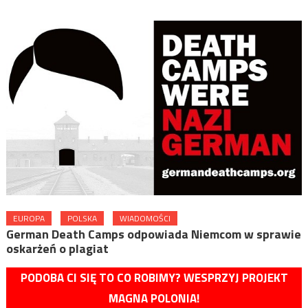
EUROPA
POLSKA
WIADOMOŚCI
German Death Camps odpowiada Niemcom w sprawie
oskarżeń o plagiat
PODOBA CI SIĘ TO CO ROBIMY? WESPRZYJ PROJEKT
MAGNA POLONIA!