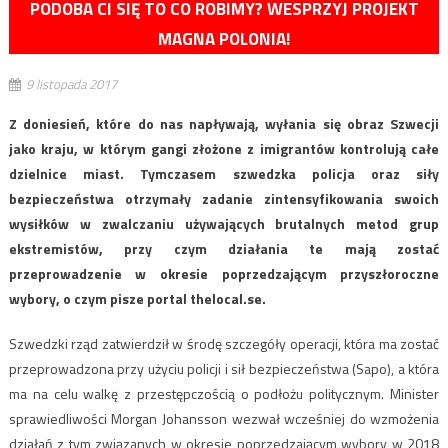
PODOBA CI SIĘ TO CO ROBIMY? WESPRZYJ PROJEKT
MAGNA POLONIA!
9 listopada 2017
Z doniesień, które do nas napływają, wyłania się obraz Szwecji
jako kraju, w którym gangi złożone z imigrantów kontrolują całe
dzielnice miast. Tymczasem szwedzka policja oraz siły
bezpieczeństwa otrzymały zadanie zintensyfikowania swoich
wysiłków w zwalczaniu używających brutalnych metod grup
ekstremistów, przy czym działania te mają zostać
przeprowadzenie w okresie poprzedzającym przyszłoroczne
wybory, o czym pisze portal thelocal.se.
Szwedzki rząd zatwierdził w środę szczegóły operacji, która ma zostać
przeprowadzona przy użyciu policji i sił bezpieczeństwa (Sapo), a która
ma na celu walkę z przestępczością o podłożu politycznym. Minister
sprawiedliwości Morgan Johansson wezwał wcześniej do wzmożenia
działań z tym związanych w okresie poprzedzającym wybory w 2018