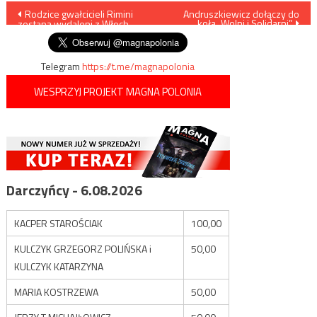
Nawigacja
Rodzice gwałcicieli Rimini
Andruszkiewicz dołączy do
koła „Wolni i Solidarni”
zostaną wydaleni z Włoch
wpisu
Telegram
https://t.me/magnapolonia
WESPRZYJ PROJEKT MAGNA POLONIA
Darczyńcy - 6.08.2026
KACPER STAROŚCIAK
100,00
KULCZYK GRZEGORZ POLIŃSKA i
50,00
KULCZYK KATARZYNA
MARIA KOSTRZEWA
50,00