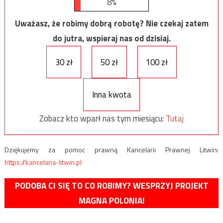
8%
Uważasz, że robimy dobrą robotę? Nie czekaj zatem
do jutra, wspieraj nas od dzisiaj.
30 zł
50 zł
100 zł
Inna kwota
Zobacz kto wparł nas tym miesiącu:
Tutaj
Dziękujemy za pomoc prawną Kancelarii Prawnej Litwin:
https://kancelaria-litwin.pl
PODOBA CI SIĘ TO CO ROBIMY? WESPRZYJ PROJEKT
MAGNA POLONIA!