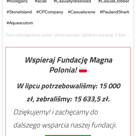
#hooligans #acab #Casuallyobsessed #CasualClobber
#StoneIsland #CPCompany #Casualscene #PaulandShark
#Aquascutum
Post udostępniony przez ultras.europa (@ultras.europa)
3 Kwi, 2017 o 1:54 PDT
Wspieraj Fundację Magna
Polonia!
W lipcu potrzebowaliśmy:
15 000
zł, zebraliśmy:
15 633,5
zł.
Dziękujemy! i zachęcamy do
dalszego wsparcia naszej fundacji.