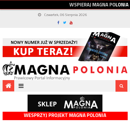
W
S
P
I
E
R
A
J
M
A
G
N
A
P
O
L
O
N
I
A
Czwartek, 06 Sierpnia 2026
WESPRZYJ PROJEKT MAGNA POLONIA