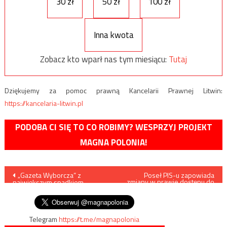
30 zł
50 zł
100 zł
Inna kwota
Zobacz kto wparł nas tym miesiącu:
Tutaj
Dziękujemy za pomoc prawną Kancelarii Prawnej Litwin:
https://kancelaria-litwin.pl
PODOBA CI SIĘ TO CO ROBIMY? WESPRZYJ PROJEKT
MAGNA POLONIA!
Nawigacja
„Gazeta Wyborcza” z
Poseł PIS-u zapowiada
zmiany w prawie dostępu do
największym spadkiem
broni
wpisu
sprzedaży kioskowej
Telegram
https://t.me/magnapolonia