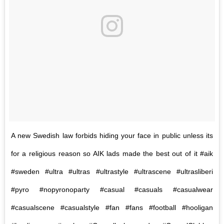
A new Swedish law forbids hiding your face in public unless its
for a religious reason so AIK lads made the best out of it #aik
#sweden #ultra #ultras #ultrastyle #ultrascene #ultrasliberi
#pyro #nopyronoparty #casual #casuals #casualwear
#casualscene #casualstyle #fan #fans #football #hooligan