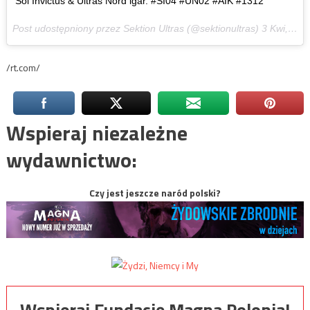
Sol Invictus & Ultras Nord igår. #SI04 #UN02 #AIK #1312
Post udostępniony przez Sektion Ultras (@sektionultras)
3 Kwi, 2017 o 4:11 PDT
/rt.com/
Wspieraj niezależne
wydawnictwo:
Czy jest jeszcze naród polski?
Wspieraj Fundację Magna Polonia!