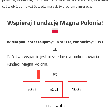
przyznał, że nie wie, czy nowa oferta zadziała, ale stwierdził, że trzeba
coś zrobić, ponieważ Szwedzi mają duży problem z imigracją.
Wspieraj Fundację Magna Polonia!
W sierpniu potrzebujemy:
16 500
zł, zebraliśmy:
1351
zł.
Państwa wsparcie jest niezbędne dla funkcjonowania
Fundacji Magna Polonia.
8%
30 zł
50 zł
100 zł
Inna kwota