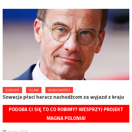
EUROPA
ISLAM
WIADOMOŚCI
Szwecja płaci haracz nachodźcom za wyjazd z kraju
PODOBA CI SIĘ TO CO ROBIMY? WESPRZYJ PROJEKT
MAGNA POLONIA!
5 maja 2025