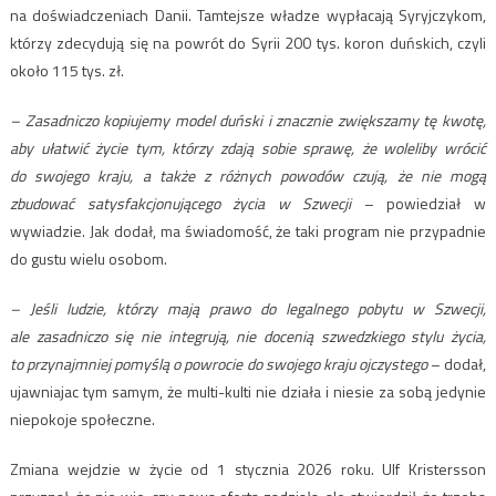
na doświadczeniach Danii. Tamtejsze władze wypłacają Syryjczykom,
którzy zdecydują się na powrót do Syrii 200 tys. koron duńskich, czyli
około 115 tys. zł.
– Zasadniczo kopiujemy model duński i znacznie zwiększamy tę kwotę,
aby ułatwić życie tym, którzy zdają sobie sprawę, że woleliby wrócić
do swojego kraju, a także z różnych powodów czują, że nie mogą
zbudować satysfakcjonującego życia w Szwecji
– powiedział w
wywiadzie. Jak dodał, ma świadomość, że taki program nie przypadnie
do gustu wielu osobom.
– Jeśli ludzie, którzy mają prawo do legalnego pobytu w Szwecji,
ale zasadniczo się nie integrują, nie docenią szwedzkiego stylu życia,
to przynajmniej pomyślą o powrocie do swojego kraju ojczystego
– dodał,
ujawniajac tym samym, że multi-kulti nie działa i niesie za sobą jedynie
niepokoje społeczne.
Zmiana wejdzie w życie od 1 stycznia 2026 roku. Ulf Kristersson