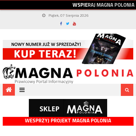
W
S
P
I
E
R
A
J
M
A
G
N
A
P
O
L
O
N
I
A
Piątek, 07 Sierpnia 2026
WESPRZYJ PROJEKT MAGNA POLONIA