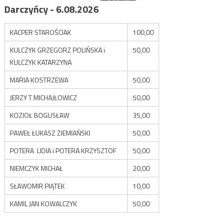
Darczyńcy - 6.08.2026
KACPER STAROŚCIAK
100,00
KULCZYK GRZEGORZ POLIŃSKA i
50,00
KULCZYK KATARZYNA
MARIA KOSTRZEWA
50,00
JERZY T MICHAJŁOWICZ
50,00
KOZIOŁ BOGUSŁAW
35,00
PAWEŁ ŁUKASZ ZIEMIAŃSKI
50,00
POTERA LIDIA i POTERA KRZYSZTOF
50,00
NIEMCZYK MICHAŁ
20,00
SŁAWOMIR PIĄTEK
10,00
KAMIL JAN KOWALCZYK
50,00