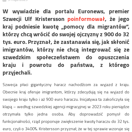
W wywiadzie dla portalu Euronews, premier
Szwecji Ulf Kristersson
poinformował
, że jego
kraj podniesie kwotę „pomocy dla migrantów”,
którzy chcą wrócić do swojej ojczyzny z 900 do 32
tys. euro. Przyznał, że zastanawia się, jak skłonić
imigrantów, którzy nie chcą integrować się ze
szwedzkim społeczeństwem do opuszczenia
kraju i powrotu do państwa, z którego
przyjechali.
Szwecja płaci gigantyczny haracz nachodźcom za wyjazd z kraju.
Obecnie kraj oferuje imigrantom, którzy zdecydują się na wyjazd do
swojego kraju tylko i aż 900 euro haraczu. Inicjatywa ta zakończyła się
klapą – według szwedzkiej agencji migracyjnej w 2023 roku pieniądze
otrzymała tylko jedna osoba. Aby doprowadzić pomysł do
funkcjonalności, rząd proponuje zwiększenie kwoty haraczu do 32 tys.
euro, czyli o 3400%. Kristersson przyznał, że w tej sprawie wzoruje się