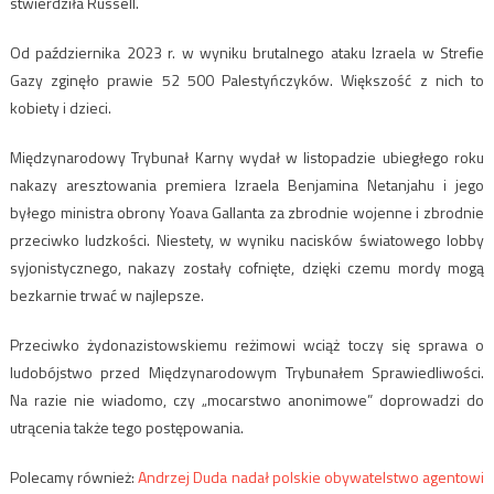
stwierdziła Russell.
Od października 2023 r. w wyniku brutalnego ataku Izraela w Strefie
Gazy zginęło prawie 52 500 Palestyńczyków. Większość z nich to
kobiety i dzieci.
Międzynarodowy Trybunał Karny wydał w listopadzie ubiegłego roku
nakazy aresztowania premiera Izraela Benjamina Netanjahu i jego
byłego ministra obrony Yoava Gallanta za zbrodnie wojenne i zbrodnie
przeciwko ludzkości. Niestety, w wyniku nacisków światowego lobby
syjonistycznego, nakazy zostały cofnięte, dzięki czemu mordy mogą
bezkarnie trwać w najlepsze.
Przeciwko żydonazistowskiemu reżimowi wciąż toczy się sprawa o
ludobójstwo przed Międzynarodowym Trybunałem Sprawiedliwości.
Na razie nie wiadomo, czy „mocarstwo anonimowe” doprowadzi do
utrącenia także tego postępowania.
Polecamy również:
Andrzej Duda nadał polskie obywatelstwo agentowi