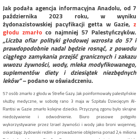
Jak podała agencja informacyjna Anadolu, od 7
października 2023 roku, w wyniku
żydonazistowskiej pacyfikacji getta w Gazie,
z
głodu zmarło
co najmniej 57 Palestyńczyków.
„Liczba ofiar polityki głodowej wzrosła do 57 i
prawdopodobnie nadal będzie rosnąć, z powodu
ciągłego zamykania przejść granicznych i zakazu
wwozu żywności, wody, mleka modyfikowanego,
suplementów diety i dziesiątek niezbędnych
leków”
– podano w oświadczeniu.
57 osób zmarło z głodu w Strefie Gazy. Jak poinformowały palestyńskie
służby medyczne, w sobotę rano 3 maja w Szpitalu Dziecięcym Al-
Rantisi w Gazie zmarło kolejne dziecko. Przyczyną zgonu było skrajne
niedożywienie i odwodnienie. Biuro prasowe potępiło
wykorzystywanie przez Izrael żywności i wody jako broni wojennej,
oskarżając żydowski reżim o prowadzenie oblężenia ponad 2,4 miliona