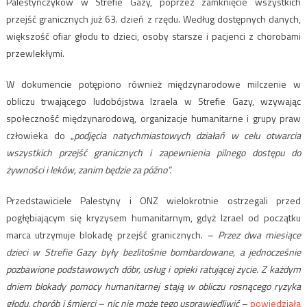
Palestyńczyków w Strefie Gazy, poprzez zamknięcie wszystkich
przejść granicznych już 63. dzień z rzędu. Według dostępnych danych,
większość ofiar głodu to dzieci, osoby starsze i pacjenci z chorobami
przewlekłymi.
W dokumencie potępiono również międzynarodowe milczenie w
obliczu trwającego ludobójstwa Izraela w Strefie Gazy, wzywając
społeczność międzynarodową, organizacje humanitarne i grupy praw
człowieka do „
podjęcia natychmiastowych działań w celu otwarcia
wszystkich przejść granicznych i zapewnienia pilnego dostępu do
żywności i leków, zanim będzie za późno”.
Przedstawiciele Palestyny ​​i ONZ wielokrotnie ostrzegali przed
pogłębiającym się kryzysem humanitarnym, gdyż Izrael od początku
marca utrzymuje blokadę przejść granicznych.
– Przez dwa miesiące
dzieci w Strefie Gazy były bezlitośnie bombardowane, a jednocześnie
pozbawione podstawowych dóbr, usług i opieki ratującej życie. Z każdym
dniem blokady pomocy humanitarnej stają w obliczu rosnącego ryzyka
głodu, chorób i śmierci – nic nie może tego usprawiedliwić
–
powiedziała