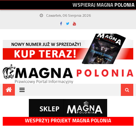
W
S
P
I
E
R
A
J
M
A
G
N
A
P
O
L
O
N
I
A
Czwartek, 06 Sierpnia 2026
WESPRZYJ PROJEKT MAGNA POLONIA