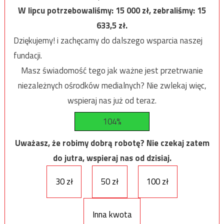
W lipcu potrzebowaliśmy:
15 000
zł, zebraliśmy:
15
633,5
zł.
Dziękujemy! i zachęcamy do dalszego wsparcia naszej
fundacji.
Masz świadomość tego jak ważne jest przetrwanie
niezależnych ośrodków medialnych? Nie zwlekaj więc,
wspieraj nas już od teraz.
104%
Uważasz, że robimy dobrą robotę? Nie czekaj zatem
do jutra, wspieraj nas od dzisiaj.
30 zł
50 zł
100 zł
Inna kwota