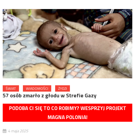
ŚWIAT
WIADOMOŚCI
ŻYDZI
57 osób zmarło z głodu w Strefie Gazy
PODOBA CI SIĘ TO CO ROBIMY? WESPRZYJ PROJEKT
MAGNA POLONIA!
4 maja 2025