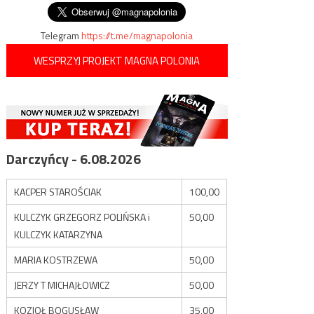
wpisu
Telegram
https://t.me/magnapolonia
WESPRZYJ PROJEKT MAGNA POLONIA
Darczyńcy - 6.08.2026
KACPER STAROŚCIAK
100,00
KULCZYK GRZEGORZ POLIŃSKA i
50,00
KULCZYK KATARZYNA
MARIA KOSTRZEWA
50,00
JERZY T MICHAJŁOWICZ
50,00
KOZIOŁ BOGUSŁAW
35,00