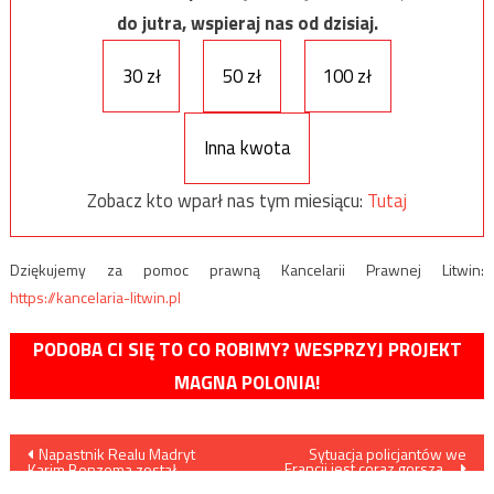
do jutra, wspieraj nas od dzisiaj.
30 zł
50 zł
100 zł
Inna kwota
Zobacz kto wparł nas tym miesiącu:
Tutaj
Dziękujemy za pomoc prawną Kancelarii Prawnej Litwin:
https://kancelaria-litwin.pl
PODOBA CI SIĘ TO CO ROBIMY? WESPRZYJ PROJEKT
MAGNA POLONIA!
Nawigacja
Napastnik Realu Madryt
Sytuacja policjantów we
Francji jest coraz gorsza…
Karim Benzema został
skazany na rok więzienia