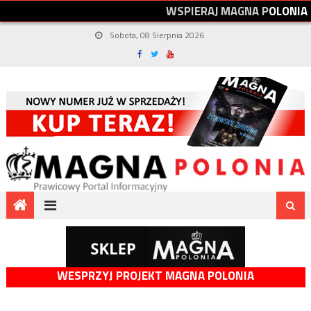
W
S
P
I
E
R
A
J
M
A
G
N
A
P
O
L
O
N
I
A
Sobota, 08 Sierpnia 2026
WESPRZYJ PROJEKT MAGNA POLONIA