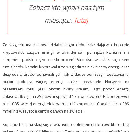
Zobacz kto wparł nas tym
miesiącu:
Tutaj
Ze względu ma masowe działania górników zakładających kopalnie
kryptowalut, zużycie energii w Skandynawii pomiędzy kwietniem a
sierpniem podskoczyło o setki procent. Skandynawia stała się celem
entuzjastów kopalni kryptowalut ze względu na niskie ceny energii oraz
duży udział źródeł odnawialnych. Jak widać w poniższym zestawieniu,
bitcoin pobiera więcej energii aniżeli obywatele Norwegii na
przestrzeni roku. Jeśli bitcoin byłby krajem, jego pobór energii
uplasowałby go na 29 pozycji spośród 196 państw. Sieć Bitcoin zużywa
o 1,708% więcej energii elektrycznej niż korporacja Google, ale o 39%
mniej niż wszystkie centra danych na świecie.
Kopalnie bitcoina stają się poważnym problemem dla krajów, które chcą
osiągnąć neutralność klimatyczną. Tania energia przyciąga górników z