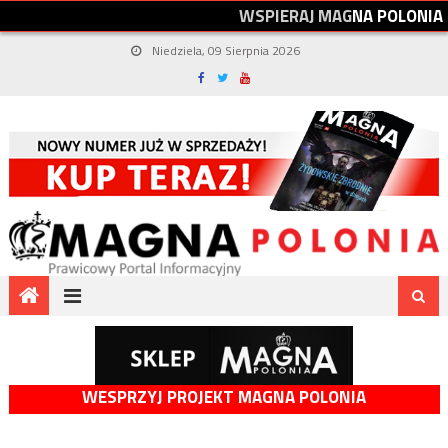
W
S
P
I
E
R
A
J
M
A
G
N
A
P
O
L
O
N
I
A
Niedziela, 09 Sierpnia 2026
WESPRZYJ PROJEKT MAGNA POLONIA