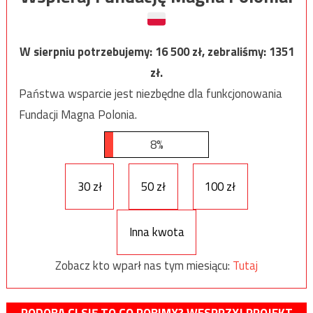
W sierpniu potrzebujemy:
16 500
zł, zebraliśmy:
1351
zł.
Państwa wsparcie jest niezbędne dla funkcjonowania
Fundacji Magna Polonia.
8%
30 zł
50 zł
100 zł
Inna kwota
Zobacz kto wparł nas tym miesiącu:
Tutaj
PODOBA CI SIĘ TO CO ROBIMY? WESPRZYJ PROJEKT