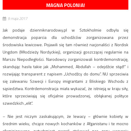
MAGNA POLONIA!
9 maja 2017
Jak podaje dzienniknarodowy.pl w Sztokholmie odbyła się
demonstracja poparcia dla uchodźców zorganizowana przez
środowiska lewicowe. Pojawili się tam również nacjonaliści z Nordisk
Ungdom (Młodzieży Nordyckiej), organizacji goszczącej regularnie na
Marszu Niepodległości. Narodowcy zorganizowali kontrdemonstrację,
skandując hasła takie jak „Mohammed, Abdullah – odejdźcie stąd!” i
rozwijając transparent z napisem „Uchodźcy do domu”. NU sprzeciwia
się zalewaniu Szwecji i Europy imigrantami z Bliskiego Wschodu z
sąsiedztwa. Kontrdemonstracja miała wykazać, że istnieją w kraju siły,
które sprzeciwiają się oficjalnie prowadzonej, obłąkanej polityce
szwedzkich „elit”.
– Nie jest niczym zaskakującym, że lewacy – głównie kobiety w
średnim wieku, chcące nowych kochanków z Afganistanu i te mocno
sfeminizowane, natychmiast zaczęli atakować nas przy wsparciu