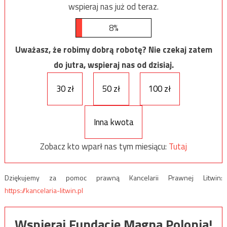
wspieraj nas już od teraz.
8%
Uważasz, że robimy dobrą robotę? Nie czekaj zatem
do jutra, wspieraj nas od dzisiaj.
30 zł
50 zł
100 zł
Inna kwota
Zobacz kto wparł nas tym miesiącu:
Tutaj
Dziękujemy za pomoc prawną Kancelarii Prawnej Litwin:
https://kancelaria-litwin.pl
Wspieraj Fundację Magna Polonia!