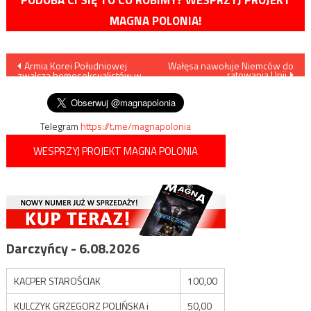
MAGNA POLONIA!
Nawigacja
Armia Korei Południowej
Wałęsa nawołuje Niemców do
ratowania Unii
zwalcza homoseksualistów w
wpisu
swoich szeregach
Telegram
https://t.me/magnapolonia
WESPRZYJ PROJEKT MAGNA POLONIA
Darczyńcy - 6.08.2026
KACPER STAROŚCIAK
100,00
KULCZYK GRZEGORZ POLIŃSKA i
50,00