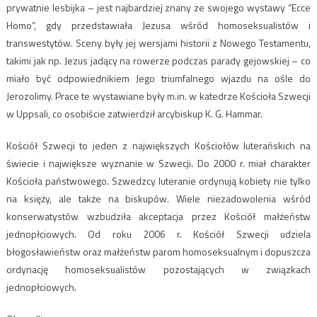
prywatnie lesbijka – jest najbardziej znany ze swojego wystawy “Ecce
Homo”, gdy przedstawiała Jezusa wśród homoseksualistów i
transwestytów. Sceny były jej wersjami historii z Nowego Testamentu,
takimi jak np. Jezus jadący na rowerze podczas parady gejowskiej – co
miało być odpowiednikiem Jego triumfalnego wjazdu na ośle do
Jerozolimy. Prace te wystawiane były m.in. w katedrze Kościoła Szwecji
w Uppsali, co osobiście zatwierdził arcybiskup K. G. Hammar.
Kościół Szwecji to jeden z największych Kościołów luterańskich na
świecie i największe wyznanie w Szwecji. Do 2000 r. miał charakter
Kościoła państwowego. Szwedzcy luteranie ordynują kobiety nie tylko
na księży, ale także na biskupów. Wiele niezadowolenia wśród
konserwatystów wzbudziła akceptacja przez Kościół małżeństw
jednopłciowych. Od roku 2006 r. Kościół Szwecji udziela
błogosławieństw oraz małżeństw parom homoseksualnym i dopuszcza
ordynację homoseksualistów pozostających w związkach
jednopłciowych.