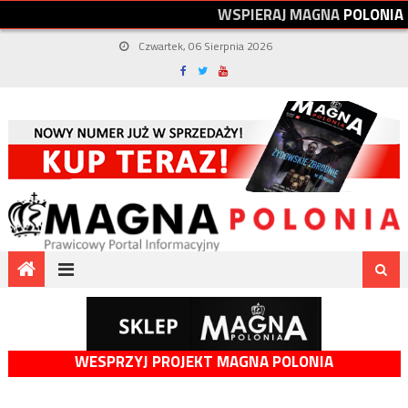
W
S
P
I
E
R
A
J
M
A
G
N
A
P
O
L
O
N
I
A
Czwartek, 06 Sierpnia 2026
WESPRZYJ PROJEKT MAGNA POLONIA