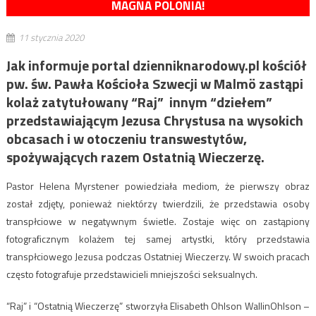
MAGNA POLONIA!
11 stycznia 2020
Jak informuje portal dzienniknarodowy.pl kościół
pw. św. Pawła Kościoła Szwecji w Malmö zastąpi
kolaż zatytułowany “Raj” innym “dziełem”
przedstawiającym Jezusa Chrystusa na wysokich
obcasach i w otoczeniu transwestytów,
spożywających razem Ostatnią Wieczerzę.
Pastor Helena Myrstener powiedziała mediom, że pierwszy obraz
został zdjęty, ponieważ niektórzy twierdzili, że przedstawia osoby
transpłciowe w negatywnym świetle. Zostaje więc on zastąpiony
fotograficznym kolażem tej samej artystki, który przedstawia
transpłciowego Jezusa podczas Ostatniej Wieczerzy. W swoich pracach
często fotografuje przedstawicieli mniejszości seksualnych.
“Raj” i “Ostatnią Wieczerzę” stworzyła Elisabeth Ohlson WallinOhlson –