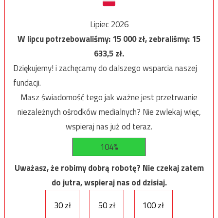
Lipiec 2026
W lipcu potrzebowaliśmy:
15 000
zł, zebraliśmy:
15
633,5
zł.
Dziękujemy! i zachęcamy do dalszego wsparcia naszej
fundacji.
Masz świadomość tego jak ważne jest przetrwanie
niezależnych ośrodków medialnych? Nie zwlekaj więc,
wspieraj nas już od teraz.
104%
Uważasz, że robimy dobrą robotę? Nie czekaj zatem
do jutra, wspieraj nas od dzisiaj.
30 zł
50 zł
100 zł