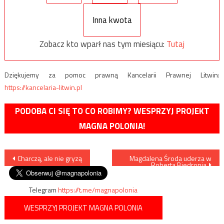
Inna kwota
Zobacz kto wparł nas tym miesiącu:
Tutaj
Dziękujemy za pomoc prawną Kancelarii Prawnej Litwin:
https://kancelaria-litwin.pl
PODOBA CI SIĘ TO CO ROBIMY? WESPRZYJ PROJEKT
MAGNA POLONIA!
Nawigacja
Charczą, ale nie gryzą
Magdalena Środa uderza w
Roberta Biedronia
wpisu
Telegram
https://t.me/magnapolonia
WESPRZYJ PROJEKT MAGNA POLONIA