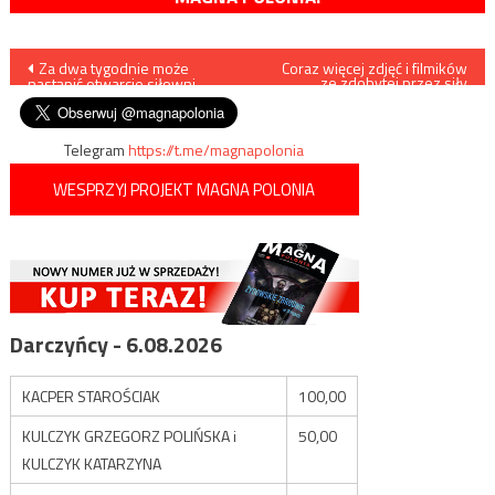
Nawigacja
Za dwa tygodnie może
Coraz więcej zdjęć i filmików
ze zdobytej przez siły
nastąpić otwarcie siłowni
protureckie bazy Al-Watiya
wpisu
Telegram
https://t.me/magnapolonia
WESPRZYJ PROJEKT MAGNA POLONIA
Darczyńcy - 6.08.2026
KACPER STAROŚCIAK
100,00
KULCZYK GRZEGORZ POLIŃSKA i
50,00
KULCZYK KATARZYNA