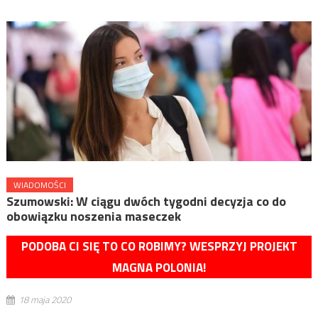
WIADOMOŚCI
Szumowski: W ciągu dwóch tygodni decyzja co do
obowiązku noszenia maseczek
PODOBA CI SIĘ TO CO ROBIMY? WESPRZYJ PROJEKT
MAGNA POLONIA!
18 maja 2020