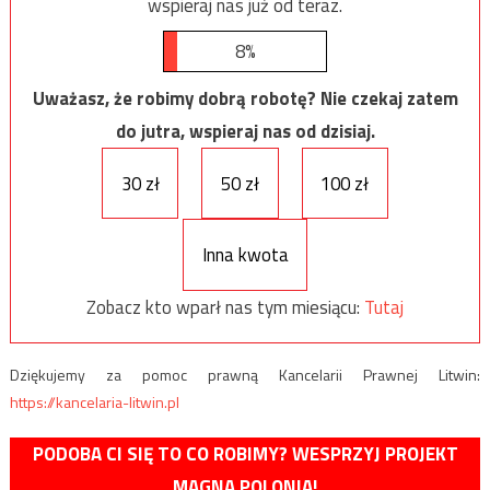
wspieraj nas już od teraz.
8%
Uważasz, że robimy dobrą robotę? Nie czekaj zatem
do jutra, wspieraj nas od dzisiaj.
30 zł
50 zł
100 zł
Inna kwota
Zobacz kto wparł nas tym miesiącu:
Tutaj
Dziękujemy za pomoc prawną Kancelarii Prawnej Litwin:
https://kancelaria-litwin.pl
PODOBA CI SIĘ TO CO ROBIMY? WESPRZYJ PROJEKT
MAGNA POLONIA!