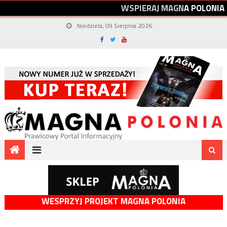
W
S
P
I
E
R
A
J
M
A
G
N
A
P
O
L
O
N
I
A
Niedziela, 09 Sierpnia 2026
WESPRZYJ PROJEKT MAGNA POLONIA