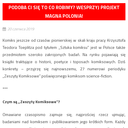
PODOBA CI SIĘ TO CO ROBIMY? WESPRZYJ PROJEKT
MAGNA POLONIA!
20 czerwca 2019
Komiks jeszcze od czasów pionierskiej w skali kraju pracy Krzysztofa
Teodora Toeplitza pod tytułem ,,Sztuka komiksu” jest w Polsce także
przedmiotem szeroko zakrojonych badań. Na rynku pojawiają się
książki traktujące o historii, poetyce i toposach komiksowych. Dziś
konkrety – przyjrzę się najnowszemu, 27 numerowi periodyku
,,Zeszyty Komiksowe” poświęconego komiksom science-fiction.
***
Czym są ,,Zeszyty Komiksowe”?
Omawiane czasopismo zajmuje się, najprościej rzecz ujmując,
badaniami nad komiksem i publikowaniem jego krótkich form. Każdy