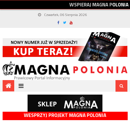
W
S
P
I
E
R
A
J
M
A
G
N
A
P
O
L
O
N
I
A
Czwartek, 06 Sierpnia 2026
WESPRZYJ PROJEKT MAGNA POLONIA