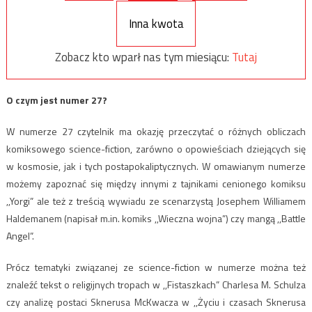
Inna kwota
Zobacz kto wparł nas tym miesiącu:
Tutaj
O czym jest numer 27?
W numerze 27 czytelnik ma okazję przeczytać o różnych obliczach
komiksowego science-fiction, zarówno o opowieściach dziejących się
w kosmosie, jak i tych postapokaliptycznych. W omawianym numerze
możemy zapoznać się między innymi z tajnikami cenionego komiksu
,,Yorgi” ale też z treścią wywiadu ze scenarzystą Josephem Williamem
Haldemanem (napisał m.in. komiks ,,Wieczna wojna”) czy mangą ,,Battle
Angel”.
Prócz tematyki związanej ze science-fiction w numerze można też
znaleźć tekst o religijnych tropach w ,,Fistaszkach” Charlesa M. Schulza
czy analizę postaci Sknerusa McKwacza w ,,Życiu i czasach Sknerusa