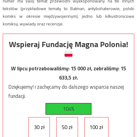
numer ma swój temat przewodni wyeksponowany na tle innych
tekstów (przykładowe tematy to Batman, antybohaterowie, polski
komiks w okresie międzywojennym), jedno lub kilkustronicowe
komiksy, wywiady oraz recenzje.
Wspieraj Fundację Magna Polonia!
W lipcu potrzebowaliśmy:
15 000
zł, zebraliśmy:
15
633,5
zł.
Dziękujemy! i zachęcamy do dalszego wsparcia naszej
fundacji.
104%
30 zł
50 zł
100 zł