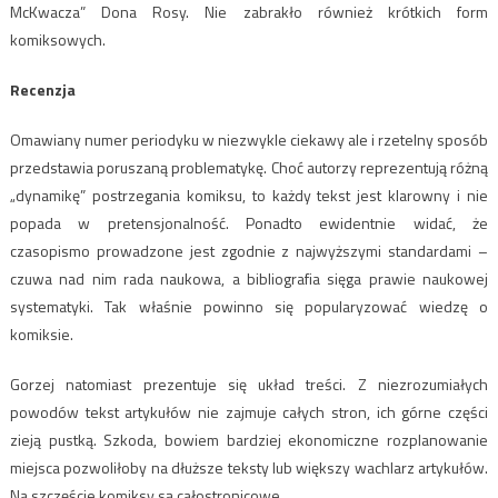
McKwacza” Dona Rosy. Nie zabrakło również krótkich form
komiksowych.
Recenzja
Omawiany numer periodyku w niezwykle ciekawy ale i rzetelny sposób
przedstawia poruszaną problematykę. Choć autorzy reprezentują różną
„dynamikę” postrzegania komiksu, to każdy tekst jest klarowny i nie
popada w pretensjonalność. Ponadto ewidentnie widać, że
czasopismo prowadzone jest zgodnie z najwyższymi standardami –
czuwa nad nim rada naukowa, a bibliografia sięga prawie naukowej
systematyki. Tak właśnie powinno się popularyzować wiedzę o
komiksie.
Gorzej natomiast prezentuje się układ treści. Z niezrozumiałych
powodów tekst artykułów nie zajmuje całych stron, ich górne części
zieją pustką. Szkoda, bowiem bardziej ekonomiczne rozplanowanie
miejsca pozwoliłoby na dłuższe teksty lub większy wachlarz artykułów.
Na szczęście komiksy są całostronicowe.