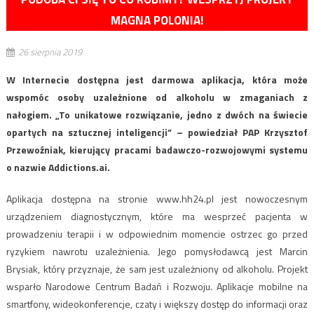
MAGNA POLONIA!
26 sierpnia 2019
W Internecie dostępna jest darmowa aplikacja, która może
wspomóc osoby uzależnione od alkoholu w zmaganiach z
nałogiem. „To unikatowe rozwiązanie, jedno z dwóch na świecie
opartych na sztucznej inteligencji” – powiedział PAP Krzysztof
Przewoźniak, kierujący pracami badawczo-rozwojowymi systemu
o nazwie Addictions.ai.
Aplikacja dostępna na stronie www.hh24.pl jest nowoczesnym
urządzeniem diagnostycznym, które ma wesprzeć pacjenta w
prowadzeniu terapii i w odpowiednim momencie ostrzec go przed
ryzykiem nawrotu uzależnienia. Jego pomysłodawcą jest Marcin
Brysiak, który przyznaje, że sam jest uzależniony od alkoholu. Projekt
wsparło Narodowe Centrum Badań i Rozwoju. Aplikacje mobilne na
smartfony, wideokonferencje, czaty i większy dostęp do informacji oraz