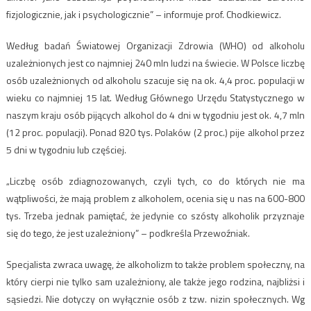
fizjologicznie, jak i psychologicznie” – informuje prof. Chodkiewicz.
Według badań Światowej Organizacji Zdrowia (WHO) od alkoholu
uzależnionych jest co najmniej 240 mln ludzi na świecie. W Polsce liczbę
osób uzależnionych od alkoholu szacuje się na ok. 4,4 proc. populacji w
wieku co najmniej 15 lat. Według Głównego Urzędu Statystycznego w
naszym kraju osób pijących alkohol do 4 dni w tygodniu jest ok. 4,7 mln
(12 proc. populacji). Ponad 820 tys. Polaków (2 proc.) pije alkohol przez
5 dni w tygodniu lub częściej.
„Liczbę osób zdiagnozowanych, czyli tych, co do których nie ma
wątpliwości, że mają problem z alkoholem, ocenia się u nas na 600-800
tys. Trzeba jednak pamiętać, że jedynie co szósty alkoholik przyznaje
się do tego, że jest uzależniony” – podkreśla Przewoźniak.
Specjalista zwraca uwagę, że alkoholizm to także problem społeczny, na
który cierpi nie tylko sam uzależniony, ale także jego rodzina, najbliżsi i
sąsiedzi. Nie dotyczy on wyłącznie osób z tzw. nizin społecznych. Wg