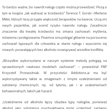
To bardzo ważne, bo nawrót nałogu często można przewidzieć. Piszą o
tym w książce „Jak wytrwać w trzeźwości” Terence T. Gorski i Merlene
Miller, których tezy przyjęła większość terapeutów na świecie. Uczą oni
swych pacjentów, jak ocenić ryzyko nawrotu nałogu. Zasadnicze
znaczenie dla trwałej trzeźwości ma zmiana zachowań: myślenia,
mówienia i postępowania. Powinna ona polegać głównie na porzuceniu
zachowań typowych dla człowieka w stanie nałogu i wyuczeniu się
nowych, pozwalających bez alkoholu rozwiązywać wszelkie konflikty.
„Wszystkie wykorzystane w naszym systemie metody polegają na
sprawdzonych naukowo modelach zachowań” – powiedział PAP
Krzysztof Przewoźniak. W przyszłości Addictions.ai ma być
wykorzystywany także w zmaganiach z innymi uzależnieniami od
substancji chemicznych, np. od tytoniu, jak i w uzależnieniach
behawioralnych, takich jak hazard.
„Uzależnienie od alkoholu łączy obydwa typy nałogów, ponieważ
alkohol jako substancja psychoaktywna może uzależniać zarówno