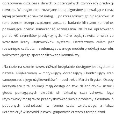
opracowana duża baza danych o potencjalnych czynnikach predykcji
nawrotu. W drugim roku rozwijane będą algorytmy, pozwalające coraz
lepiej przewidzieć nawrót nałogu u poszczególnych grup pacjentów. W
roku trzecim przeprowadzone zostanie badanie kliniczno-kontrolne,
pozwalające ocenić skuteczność rozwiązania. Na razie opracowano
ponad 40 czynników predykcyjnych, które będą rozwijane wraz ze
wzrostem liczby użytkowników systemu. Ostatecznym celem jest
rozwinięcie czatbota – zautomatyzowanego modułu predykcji nawrotu,
wykorzystującego spersonalizowane komunikaty.
„Na razie na stronie www.hh24.pl bezpłatnie dostępny jest system o
nazwie AlkyRecovery – motywujący, doradzający i kontrolujący stan
samopoczucia jego użytkowników” – podkreśla Marcin Brysiak. Osoby
korzystające z tej aplikacji mają dostęp do tzw. dzienniczków uczuć i
głodu, pomagających określić ich aktualny stan zdrowia. Jego
użytkownicy mogą także przedyskutować swoje problemy z osobami o
podobnych trudnościach w formie czatu tekstowego, a także
uczestniczyć w indywidualnych i grupowych czatach z terapeutami.