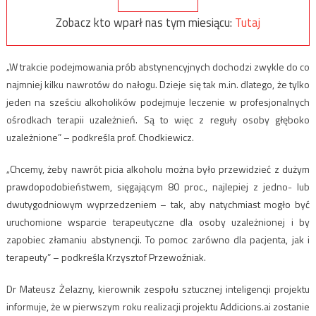
Zobacz kto wparł nas tym miesiącu:
Tutaj
„W trakcie podejmowania prób abstynencyjnych dochodzi zwykle do co
najmniej kilku nawrotów do nałogu. Dzieje się tak m.in. dlatego, że tylko
jeden na sześciu alkoholików podejmuje leczenie w profesjonalnych
ośrodkach terapii uzależnień. Są to więc z reguły osoby głęboko
uzależnione” – podkreśla prof. Chodkiewicz.
„Chcemy, żeby nawrót picia alkoholu można było przewidzieć z dużym
prawdopodobieństwem, sięgającym 80 proc., najlepiej z jedno- lub
dwutygodniowym wyprzedzeniem – tak, aby natychmiast mogło być
uruchomione wsparcie terapeutyczne dla osoby uzależnionej i by
zapobiec złamaniu abstynencji. To pomoc zarówno dla pacjenta, jak i
terapeuty” – podkreśla Krzysztof Przewoźniak.
Dr Mateusz Żelazny, kierownik zespołu sztucznej inteligencji projektu
informuje, że w pierwszym roku realizacji projektu Addicions.ai zostanie