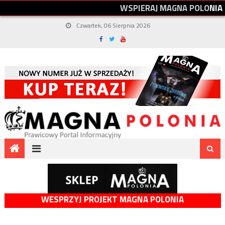
W
S
P
I
E
R
A
J
M
A
G
N
A
P
O
L
O
N
I
A
Czwartek, 06 Sierpnia 2026
WESPRZYJ PROJEKT MAGNA POLONIA