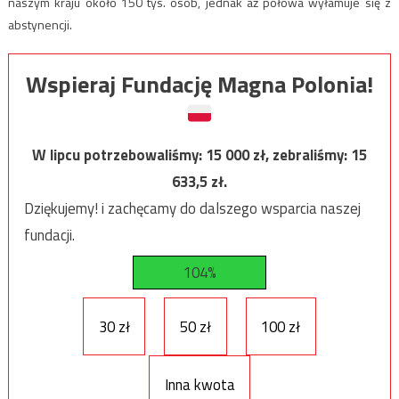
naszym kraju około 150 tys. osób, jednak aż połowa wyłamuje się z
abstynencji.
Wspieraj Fundację Magna Polonia!
W lipcu potrzebowaliśmy:
15 000
zł, zebraliśmy:
15
633,5
zł.
Dziękujemy! i zachęcamy do dalszego wsparcia naszej
fundacji.
104%
30 zł
50 zł
100 zł
Inna kwota