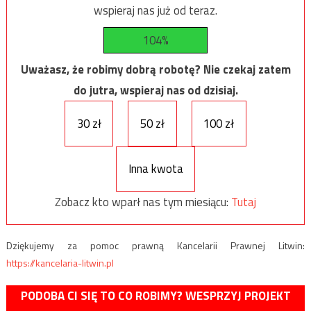
wspieraj nas już od teraz.
104%
Uważasz, że robimy dobrą robotę? Nie czekaj zatem
do jutra, wspieraj nas od dzisiaj.
30 zł
50 zł
100 zł
Inna kwota
Zobacz kto wparł nas tym miesiącu:
Tutaj
Dziękujemy za pomoc prawną Kancelarii Prawnej Litwin:
https://kancelaria-litwin.pl
PODOBA CI SIĘ TO CO ROBIMY? WESPRZYJ PROJEKT