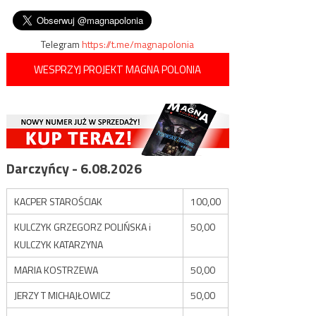
syryjskie bazy wojsk
wpisu
uzależnienia od alkoholu
tureckich
Telegram
https://t.me/magnapolonia
WESPRZYJ PROJEKT MAGNA POLONIA
Darczyńcy - 6.08.2026
KACPER STAROŚCIAK
100,00
KULCZYK GRZEGORZ POLIŃSKA i
50,00
KULCZYK KATARZYNA
MARIA KOSTRZEWA
50,00
JERZY T MICHAJŁOWICZ
50,00