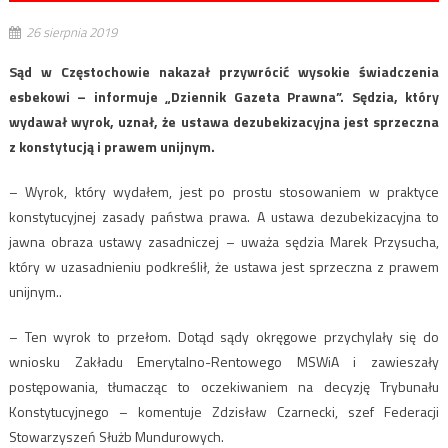
26 sierpnia 2019
Sąd w Częstochowie nakazał przywrócić wysokie świadczenia
esbekowi – informuje „Dziennik Gazeta Prawna”. Sędzia, który
wydawał wyrok, uznał, że ustawa dezubekizacyjna jest sprzeczna
z konstytucją i prawem unijnym.
– Wyrok, który wydałem, jest po prostu stosowaniem w praktyce
konstytucyjnej zasady państwa prawa. A ustawa dezubekizacyjna to
jawna obraza ustawy zasadniczej – uważa sędzia Marek Przysucha,
który w uzasadnieniu podkreślił, że ustawa jest sprzeczna z prawem
unijnym..
– Ten wyrok to przełom. Dotąd sądy okręgowe przychylały się do
wniosku Zakładu Emerytalno-Rentowego MSWiA i zawieszały
postępowania, tłumacząc to oczekiwaniem na decyzję Trybunału
Konstytucyjnego – komentuje Zdzisław Czarnecki, szef Federacji
Stowarzyszeń Służb Mundurowych.