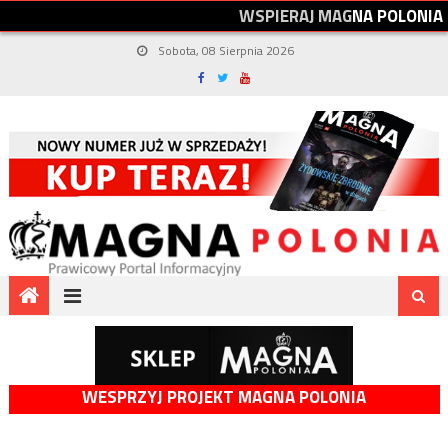
W
S
P
I
E
R
A
J
M
A
G
N
A
P
O
L
O
N
I
A
Sobota, 08 Sierpnia 2026
WESPRZYJ PROJEKT MAGNA POLONIA