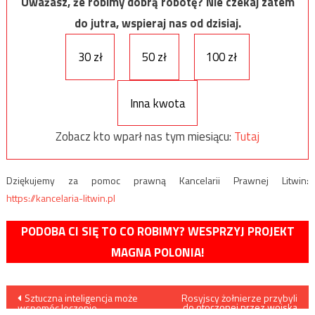
Uważasz, że robimy dobrą robotę? Nie czekaj zatem
do jutra, wspieraj nas od dzisiaj.
30 zł
50 zł
100 zł
Inna kwota
Zobacz kto wparł nas tym miesiącu:
Tutaj
Dziękujemy za pomoc prawną Kancelarii Prawnej Litwin:
https://kancelaria-litwin.pl
PODOBA CI SIĘ TO CO ROBIMY? WESPRZYJ PROJEKT
MAGNA POLONIA!
Nawigacja
Sztuczna inteligencja może
Rosyjscy żołnierze przybyli
do otoczonej przez wojska
wspomóc leczenie