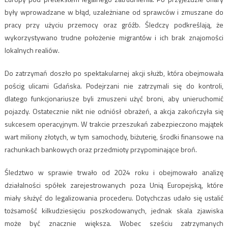
były wprowadzane w błąd, uzależniane od sprawców i zmuszane do
pracy przy użyciu przemocy oraz gróźb. Śledczy podkreślają, że
wykorzystywano trudne położenie migrantów i ich brak znajomości
lokalnych realiów.
Do zatrzymań doszło po spektakularnej akcji służb, która obejmowała
pościg ulicami Gdańska. Podejrzani nie zatrzymali się do kontroli,
dlatego funkcjonariusze byli zmuszeni użyć broni, aby unieruchomić
pojazdy. Ostatecznie nikt nie odniósł obrażeń, a akcja zakończyła się
sukcesem operacyjnym. W trakcie przeszukań zabezpieczono majątek
wart miliony złotych, w tym samochody, biżuterię, środki finansowe na
rachunkach bankowych oraz przedmioty przypominające broń.
Śledztwo w sprawie trwało od 2024 roku i obejmowało analizę
działalności spółek zarejestrowanych poza Unią Europejską, które
miały służyć do legalizowania procederu. Dotychczas udało się ustalić
tożsamość kilkudziesięciu poszkodowanych, jednak skala zjawiska
może być znacznie większa. Wobec sześciu zatrzymanych