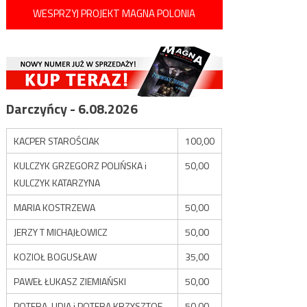
WESPRZYJ PROJEKT MAGNA POLONIA
Darczyńcy - 6.08.2026
KACPER STAROŚCIAK
100,00
KULCZYK GRZEGORZ POLIŃSKA i
50,00
KULCZYK KATARZYNA
MARIA KOSTRZEWA
50,00
JERZY T MICHAJŁOWICZ
50,00
KOZIOŁ BOGUSŁAW
35,00
PAWEŁ ŁUKASZ ZIEMIAŃSKI
50,00
POTERA LIDIA i POTERA KRZYSZTOF
50,00