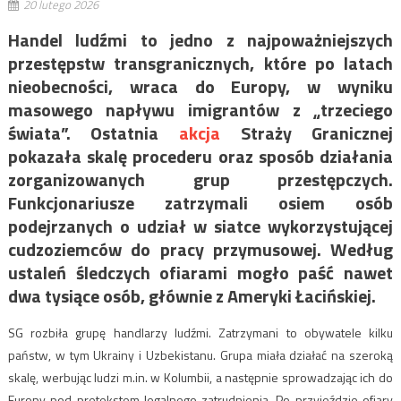
20 lutego 2026
Handel ludźmi to jedno z najpoważniejszych
przestępstw transgranicznych, które po latach
nieobecności, wraca do Europy, w wyniku
masowego napływu imigrantów z „trzeciego
świata”. Ostatnia
akcja
Straży Granicznej
pokazała skalę procederu oraz sposób działania
zorganizowanych grup przestępczych.
Funkcjonariusze zatrzymali osiem osób
podejrzanych o udział w siatce wykorzystującej
cudzoziemców do pracy przymusowej. Według
ustaleń śledczych ofiarami mogło paść nawet
dwa tysiące osób, głównie z Ameryki Łacińskiej.
SG rozbiła grupę handlarzy ludźmi. Zatrzymani to obywatele kilku
państw, w tym Ukrainy i Uzbekistanu. Grupa miała działać na szeroką
skalę, werbując ludzi m.in. w Kolumbii, a następnie sprowadzając ich do
Europy pod pretekstem legalnego zatrudnienia. Po przyjeździe ofiary