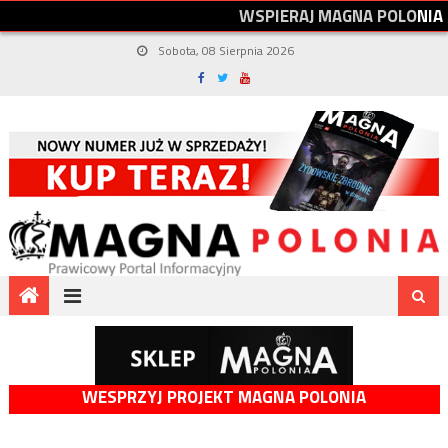
W
S
P
I
E
R
A
J
M
A
G
N
A
P
O
L
O
N
I
A
Sobota, 08 Sierpnia 2026
WESPRZYJ PROJEKT MAGNA POLONIA