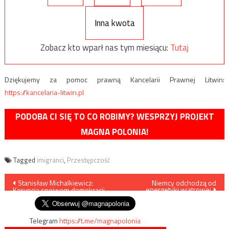
Inna kwota
Zobacz kto wparł nas tym miesiącu:
Tutaj
Dziękujemy za pomoc prawną Kancelarii Prawnej Litwin:
https://kancelaria-litwin.pl
PODOBA CI SIĘ TO CO ROBIMY? WESPRZYJ PROJEKT
MAGNA POLONIA!
Tagged
imigranci
,
Przestępczość
Nawigacja
Stanisław Michalkiewicz:
Niemcy odchodzą od
energetyki wiatrowej
Korupcja spoiwem demokracji
wpisu
Telegram
https://t.me/magnapolonia