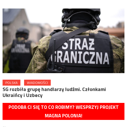
POLSKA
WIADOMOŚCI
SG rozbiła grupę handlarzy ludźmi. Członkami
Ukraińcy i Uzbecy
PODOBA CI SIĘ TO CO ROBIMY? WESPRZYJ PROJEKT
MAGNA POLONIA!