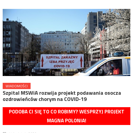
WIADOMOŚCI
Szpital MSWiA rozwija projekt podawania osocza
ozdrowieńców chorym na COVID-19
PODOBA CI SIĘ TO CO ROBIMY? WESPRZYJ PROJEKT
MAGNA POLONIA!