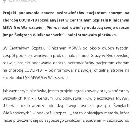
14 kwietnia 2020
Projekt podawania osocza ozdrowieńców pacjentom chorym na
chorobę COVID-19 rozwijany jest w Centralnym Szpitalu Klinicznym
MSWiA w Warszawie. „Pierwsi ozdrowieńcy oddadzą swoje osocze
już po Świętach Wielkanocnych” – poinformowała placówka.
„W Centralnym Szpitalu Klinicznym MSWiA od około dwóch tygodni
zespół pod kierownictwem prof. dr hab. n. med. Grażyny Rydzewskiej
rozwija projekt podawania osocza ozdrowieńców pacjentom chorym
na chorobę COVID-19” – poinformował na swojej oficjalnej stronie na
Facebooku CSK MSWiA w Warszawie.
Jak zaznaczyła placówka, jest to projekt organizowany przy współpracy
wszystkich Klinik i Centrum Krwiodawstwa i Krwiolecznictwa MSWiA.
„Pierwsi ozdrowieńcy oddadzą swoje osocze już po Świętach
Wielkanocnych” – podkreślił szpital. „Jest to obiecująca metoda, która
może przyczynić się do szybszego zwalczenia epidemii” – zaznaczono.