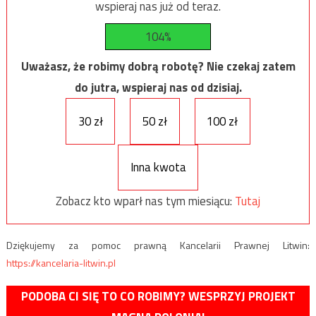
wspieraj nas już od teraz.
104%
Uważasz, że robimy dobrą robotę? Nie czekaj zatem
do jutra, wspieraj nas od dzisiaj.
30 zł
50 zł
100 zł
Inna kwota
Zobacz kto wparł nas tym miesiącu:
Tutaj
Dziękujemy za pomoc prawną Kancelarii Prawnej Litwin:
https://kancelaria-litwin.pl
PODOBA CI SIĘ TO CO ROBIMY? WESPRZYJ PROJEKT