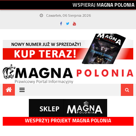
W
S
P
I
E
R
A
J
M
A
G
N
A
P
O
L
O
N
I
A
Czwartek, 06 Sierpnia 2026
WESPRZYJ PROJEKT MAGNA POLONIA