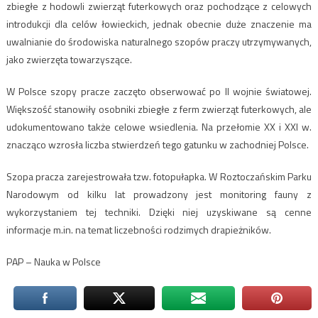
zbiegłe z hodowli zwierząt futerkowych oraz pochodzące z celowych
introdukcji dla celów łowieckich, jednak obecnie duże znaczenie ma
uwalnianie do środowiska naturalnego szopów praczy utrzymywanych,
jako zwierzęta towarzyszące.
W Polsce szopy pracze zaczęto obserwować po II wojnie światowej.
Większość stanowiły osobniki zbiegłe z ferm zwierząt futerkowych, ale
udokumentowano także celowe wsiedlenia. Na przełomie XX i XXI w.
znacząco wzrosła liczba stwierdzeń tego gatunku w zachodniej Polsce.
Szopa pracza zarejestrowała tzw. fotopułapka. W Roztoczańskim Parku
Narodowym od kilku lat prowadzony jest monitoring fauny z
wykorzystaniem tej techniki. Dzięki niej uzyskiwane są cenne
informacje m.in. na temat liczebności rodzimych drapieżników.
PAP – Nauka w Polsce