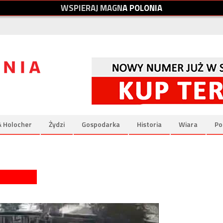
W
S
P
I
E
R
A
J
M
A
G
N
A
P
O
L
O
N
I
A
& Holocher
Żydzi
Gospodarka
Historia
Wiara
Po