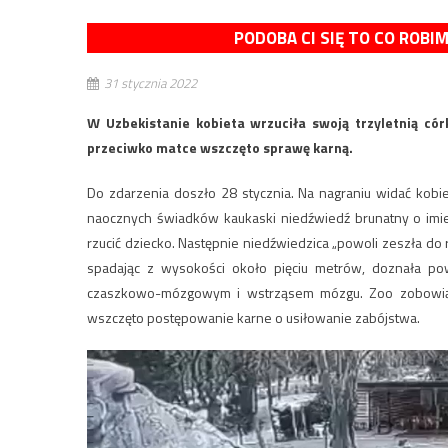
PODOBA CI SIĘ TO CO ROBI
31 stycznia 2022
W Uzbekistanie kobieta wrzuciła swoją trzyletnią cór
przeciwko matce wszczęto sprawę karną.
Do zdarzenia doszło 28 stycznia. Na nagraniu widać kobie
naocznych świadków kaukaski niedźwiedź brunatny o imien
rzucić dziecko. Następnie niedźwiedzica „powoli zeszła do r
spadając z wysokości około pięciu metrów, doznała po
czaszkowo-mózgowym i wstrząsem mózgu. Zoo zobowiązał
wszczęto postępowanie karne o usiłowanie zabójstwa.
Odtwarzacz
video