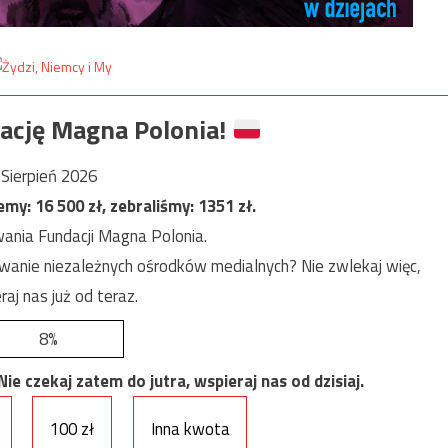
ację Magna Polonia!
Sierpień 2026
jemy:
16 500
zł, zebraliśmy:
1351
zł.
ania Fundacji Magna Polonia.
anie niezależnych ośrodków medialnych? Nie zwlekaj więc,
raj nas już od teraz.
8%
e czekaj zatem do jutra, wspieraj nas od dzisiaj.
100 zł
Inna kwota