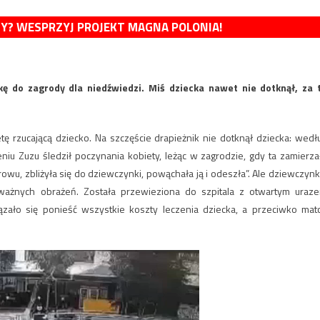
MY? WESPRZYJ PROJEKT MAGNA POLONIA!
kę do zagrody dla niedźwiedzi. Miś dziecka nawet nie dotknął, za 
tę rzucającą dziecko. Na szczęście drapieżnik nie dotknął dziecka: wedł
iu Zuzu śledził poczynania kobiety, leżąc w zagrodzie, gdy ta zamierza
owu, zbliżyła się do dziewczynki, powąchała ją i odeszła”. Ale dziewczynk
ważnych obrażeń. Została przewieziona do szpitala z otwartym uraz
o się ponieść wszystkie koszty leczenia dziecka, a przeciwko mat