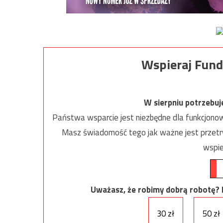
Wspieraj Fund
W sierpniu potrzebu
Państwa wsparcie jest niezbędne dla funkcjonow
Masz świadomość tego jak ważne jest przetrw
wspie
Uważasz, że robimy dobrą robotę? Ni
30 zł
50 zł