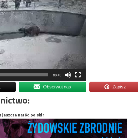
00:43
t
Obserwuj nas
Zapisz
nictwo:
t jeszcze naród polski?