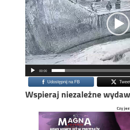
00:00
Udostępnij na FB
Twee
Wspieraj niezależne wydaw
Czy jes