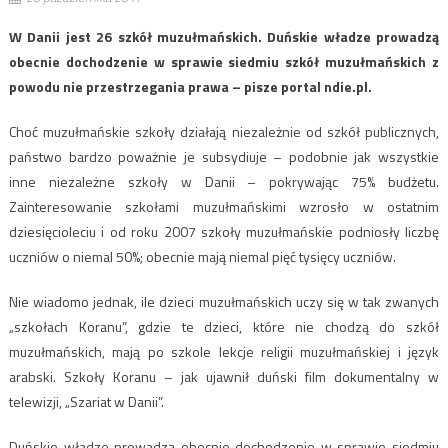
W Danii jest 26 szkół muzułmańskich. Duńskie władze prowadzą
obecnie dochodzenie w sprawie siedmiu szkół muzułmańskich z
powodu nie przestrzegania prawa – pisze portal ndie.pl.
Choć muzułmańskie szkoły działają niezależnie od szkół publicznych,
państwo bardzo poważnie je subsydiuje – podobnie jak wszystkie
inne niezależne szkoły w Danii – pokrywając 75% budżetu.
Zainteresowanie szkołami muzułmańskimi wzrosło w ostatnim
dziesięcioleciu i od roku 2007 szkoły muzułmańskie podniosły liczbę
uczniów o niemal 50%; obecnie mają niemal pięć tysięcy uczniów.
Nie wiadomo jednak, ile dzieci muzułmańskich uczy się w tak zwanych
„szkołach Koranu”, gdzie te dzieci, które nie chodzą do szkół
muzułmańskich, mają po szkole lekcje religii muzułmańskiej i język
arabski. Szkoły Koranu – jak ujawnił duński film dokumentalny w
telewizji, „Szariat w Danii”.
Duńskie władze prowadzą obecnie dochodzenie w sprawie siedmiu