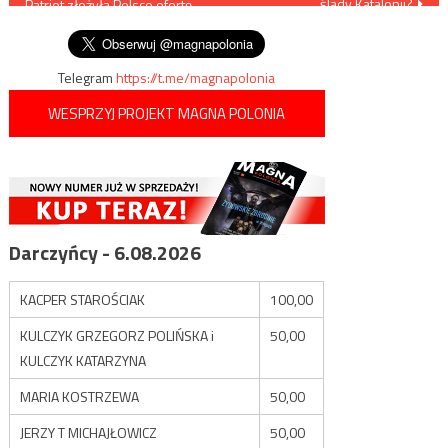
ślady Katalonii?
Patriot złożyła Polsce ofertę
wpisu
offsetową
Telegram
https://t.me/magnapolonia
WESPRZYJ PROJEKT MAGNA POLONIA
Darczyńcy - 6.08.2026
KACPER STAROŚCIAK
100,00
KULCZYK GRZEGORZ POLIŃSKA i
50,00
KULCZYK KATARZYNA
MARIA KOSTRZEWA
50,00
JERZY T MICHAJŁOWICZ
50,00