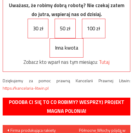
Uważasz, że robimy dobrą robotę? Nie czekaj zatem
do jutra, wspieraj nas od dzisiaj.
30 zł
50 zł
100 zł
Inna kwota
Zobacz kto wparł nas tym miesiącu:
Tutaj
Dziękujemy za pomoc prawną Kancelarii Prawnej Litwin:
https://kancelaria-litwin.pl
PODOBA CI SIĘ TO CO ROBIMY? WESPRZYJ PROJEKT
MAGNA POLONIA!
Nawigacja
Firma produkująca rakiety
Północne Włochy pójdą w