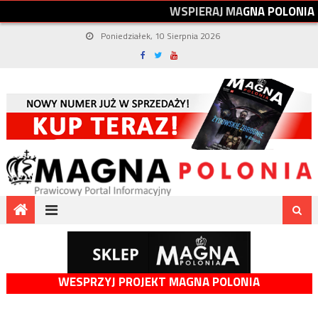
W
S
P
I
E
R
A
J
M
A
G
N
A
P
O
L
O
N
I
A
Poniedziałek, 10 Sierpnia 2026
WESPRZYJ PROJEKT MAGNA POLONIA