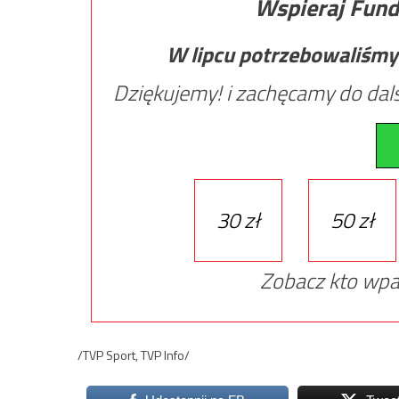
Wspieraj Fund
W lipcu potrzebowaliśmy
Dziękujemy! i zachęcamy do dals
30 zł
50 zł
Zobacz kto wpa
/TVP Sport, TVP Info/