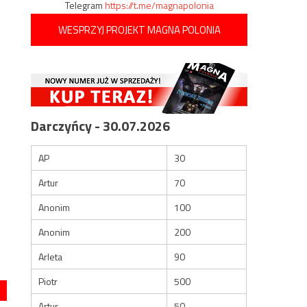
Telegram
https://t.me/magnapolonia
WESPRZYJ PROJEKT MAGNA POLONIA
Darczyńcy - 30.07.2026
AP
30
Artur
70
Anonim
100
Anonim
200
Arleta
90
Piotr
500
Artur
50