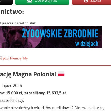
t
Obserwuj nas
Zapisz
nictwo:
t jeszcze naród polski?
ację Magna Polonia!
Lipiec 2026
my:
15 000
zł, zebraliśmy:
15 633,5
zł.
szej fundacji.
anie niezależnych ośrodków medialnych? Nie zwlekaj więc,