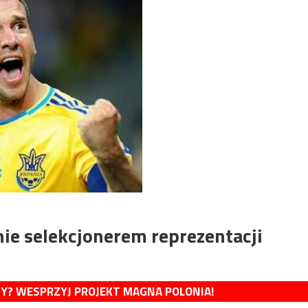
ie selekcjonerem reprezentacji
MY? WESPRZYJ PROJEKT MAGNA POLONIA!