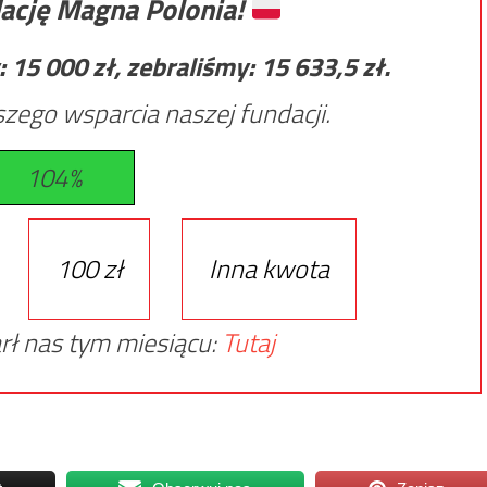
ację Magna Polonia!
:
15 000
zł, zebraliśmy:
15 633,5
zł.
zego wsparcia naszej fundacji.
104%
100 zł
Inna kwota
rł nas tym miesiącu:
Tutaj