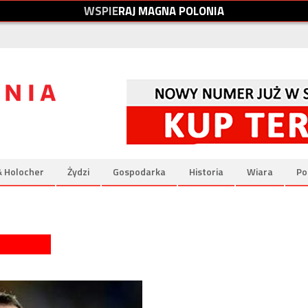
W
S
P
I
E
R
A
J
M
A
G
N
A
P
O
L
O
N
I
A
& Holocher
Żydzi
Gospodarka
Historia
Wiara
Po