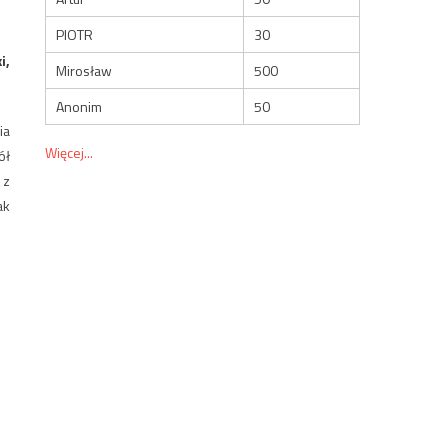
PIOTR
30
i,
Mirosław
500
Anonim
50
ia
Więcej...
ół
 z
ak