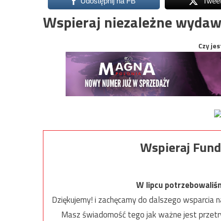
Udostępnij na FB
Twee
Wspieraj niezależne wydaw
Czy jes
Wspieraj Fund
W lipcu potrzebowaliś
Dziękujemy! i zachęcamy do dalszego wsparcia na
Masz świadomość tego jak ważne jest przetrw