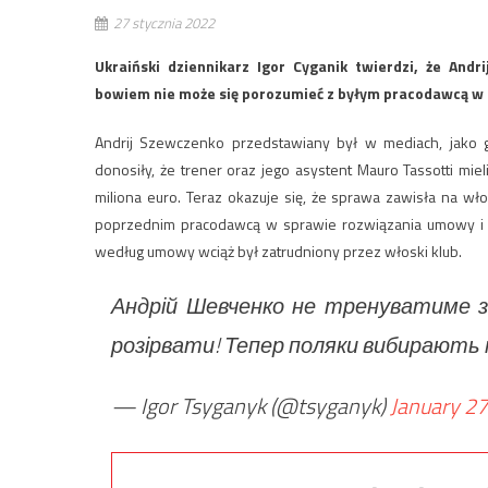
27 stycznia 2022
Ukraiński dziennikarz Igor Cyganik twierdzi, że And
bowiem nie może się porozumieć z byłym pracodawcą w 
Andrij Szewczenko przedstawiany był w mediach, jako g
donosiły, że trener oraz jego asystent Mauro Tassotti miel
miliona euro. Teraz okazuje się, że sprawa zawisła na włos
poprzednim pracodawcą w sprawie rozwiązania umowy i o
według umowy wciąż był zatrudniony przez włoski klub.
Андрій Шевченко не тренуватиме з
розірвати! Тепер поляки вибирають м
— Igor Tsyganyk (@tsyganyk)
January 27