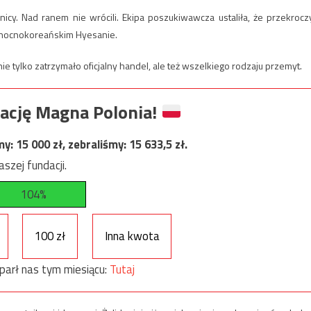
icy. Nad ranem nie wrócili. Ekipa poszukiwawcza ustaliła, że przekroczy
łnocnokoreańskim Hyesanie.
ie tylko zatrzymało oficjalny handel, ale też wszelkiego rodzaju przemyt.
ację Magna Polonia!
my:
15 000
zł, zebraliśmy:
15 633,5
zł.
szej fundacji.
104%
100 zł
Inna kwota
parł nas tym miesiącu:
Tutaj