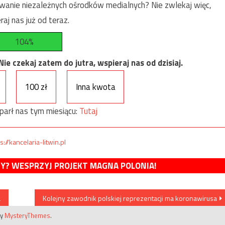
anie niezależnych ośrodków medialnych? Nie zwlekaj więc,
raj nas już od teraz.
104%
e czekaj zatem do jutra, wspieraj nas od dzisiaj.
100 zł
Inna kwota
parł nas tym miesiącu:
Tutaj
s://kancelaria-litwin.pl
MY? WESPRZYJ PROJEKT MAGNA POLONIA!
a
Kolejny zawodnik polskiej reprezentacji ma koronawirusa
by
MysteryThemes
.