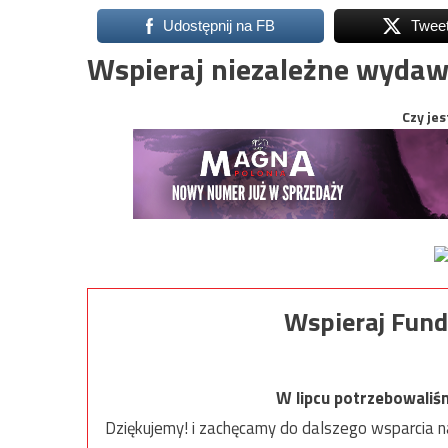
Udostępnij na FB
Twee
Wspieraj niezależne wydaw
Czy jes
Wspieraj Fund
W lipcu potrzebowaliś
Dziękujemy! i zachęcamy do dalszego wsparcia na