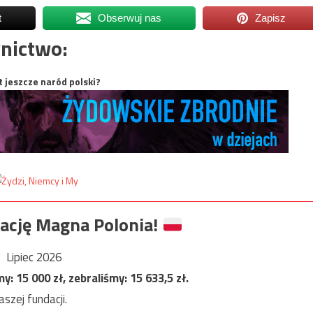
t
Obserwuj nas
Zapisz
nictwo:
t jeszcze naród polski?
ację Magna Polonia!
Lipiec 2026
my:
15 000
zł, zebraliśmy:
15 633,5
zł.
szej fundacji.