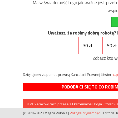
Masz świadomość tego jak ważne jest przetrw
wspie
Uważasz, że robimy dobrą robotę? Ni
30 zł
50 zł
Zobacz kto w
Dziękujemy za pomoc prawną Kancelarii Prawnej Litwin:
http
PODOBA CI SIĘ TO CO ROBI
Nawigacja
W Sierakowicach przeszła Ekstremalna Droga Krzyżow
wpisu
(c) 2016-2023 Magna Polonia
|
Polityka prywatności
|
Editorial 