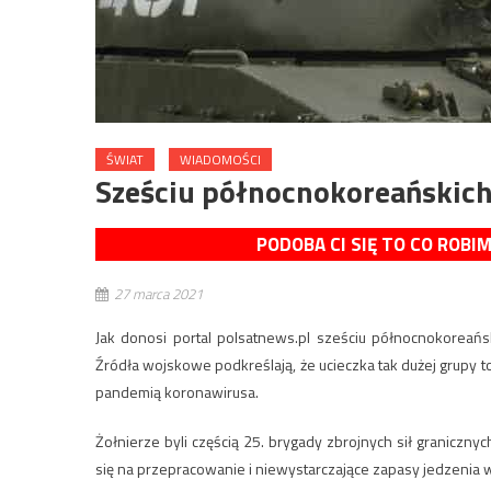
ŚWIAT
WIADOMOŚCI
Sześciu północnokoreańskich 
PODOBA CI SIĘ TO CO ROBI
27 marca 2021
Jak donosi portal polsatnews.pl sześciu północnokoreańs
Źródła wojskowe podkreślają, że ucieczka tak dużej grup
pandemią koronawirusa.
Żołnierze byli częścią 25. brygady zbrojnych sił graniczny
się na przepracowanie i niewystarczające zapasy jedzenia w