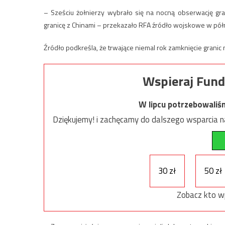
– Sześciu żołnierzy wybrało się na nocną obserwację gran
granicę z Chinami – przekazało RFA źródło wojskowe w pó
Źródło podkreśla, że trwające niemal rok zamknięcie granic n
Wspieraj Fund
W lipcu potrzebowaliś
Dziękujemy! i zachęcamy do dalszego wsparcia na
30 zł
50 zł
Zobacz kto w