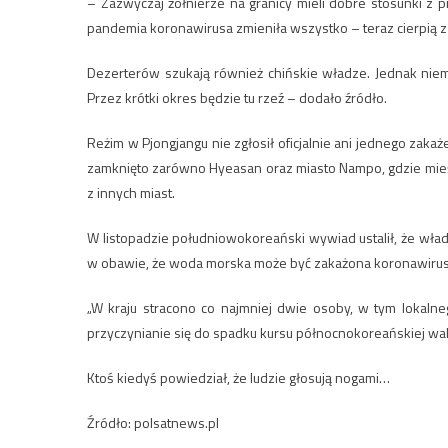
– Zazwyczaj żołnierze na granicy mieli dobre stosunki z p
pandemia koronawirusa zmieniła wszystko – teraz cierpią 
Dezerterów szukają również chińskie władze. Jednak niemal
Przez krótki okres będzie tu rzeź – dodało źródło.
Reżim w Pjongjangu nie zgłosił oficjalnie ani jednego zak
zamknięto zarówno Hyeasan oraz miasto Nampo, gdzie mieśc
z innych miast.
W listopadzie południowokoreański wywiad ustalił, że władz
w obawie, że woda morska może być zakażona koronawiru
„W kraju stracono co najmniej dwie osoby, w tym lokalne
przyczynianie się do spadku kursu północnokoreańskiej wa
Ktoś kiedyś powiedział, że ludzie głosują nogami…
Źródło: polsatnews.pl