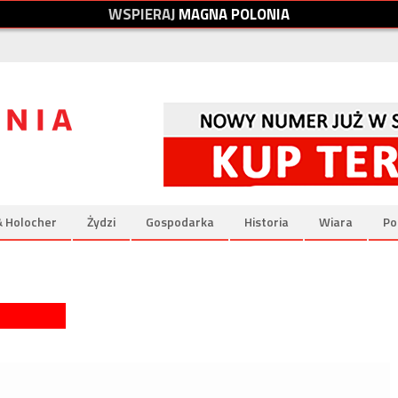
W
S
P
I
E
R
A
J
M
A
G
N
A
P
O
L
O
N
I
A
& Holocher
Żydzi
Gospodarka
Historia
Wiara
Po