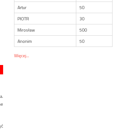
Artur
50
PIOTR
30
Mirosław
500
Anonim
50
Więcej...
a.
ne
yć