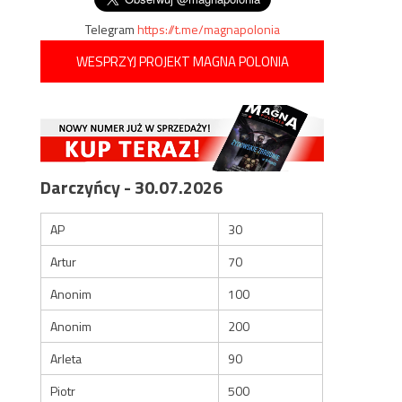
Telegram
https://t.me/magnapolonia
WESPRZYJ PROJEKT MAGNA POLONIA
Darczyńcy - 30.07.2026
AP
30
Artur
70
Anonim
100
Anonim
200
Arleta
90
Piotr
500