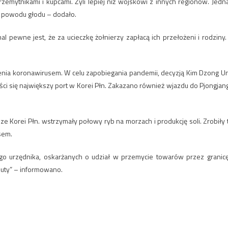
rzemytnikami i kupcami. Żyli lepiej niż wojskowi z innych regionów. Jedn
z powodu głodu – dodało.
 pewne jest, że za ucieczkę żołnierzy zapłacą ich przełożeni i rodziny.
ażenia koronawirusem. W celu zapobiegania pandemii, decyzją Kim Dzong U
i się największy port w Korei Płn. Zakazano również wjazdu do Pjongjan
e Korei Płn. wstrzymały połowy ryb na morzach i produkcję soli. Zrobiły 
sem.
go urzędnika, oskarżanych o udział w przemycie towarów przez granicę
luty” – informowano.