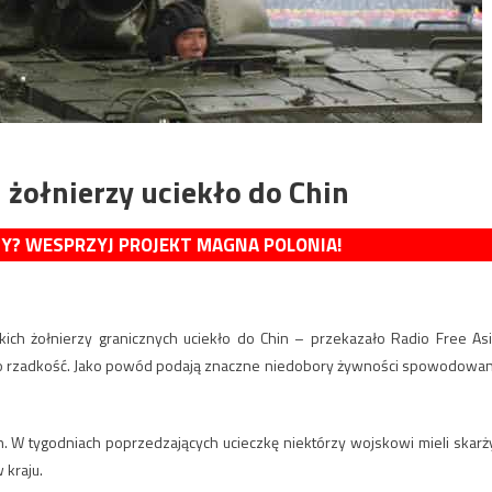
żołnierzy uciekło do Chin
MY? WESPRZYJ PROJEKT MAGNA POLONIA!
kich żołnierzy granicznych uciekło do Chin – przekazało Radio Free Asi
y to rzadkość. Jako powód podają znaczne niedobory żywności spowodowa
ch. W tygodniach poprzedzających ucieczkę niektórzy wojskowi mieli skarż
 kraju.