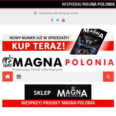
W
S
P
I
E
R
A
J
M
A
G
N
A
P
O
L
O
N
I
A
Niedziela, 09 Sierpnia 2026
WESPRZYJ PROJEKT MAGNA POLONIA