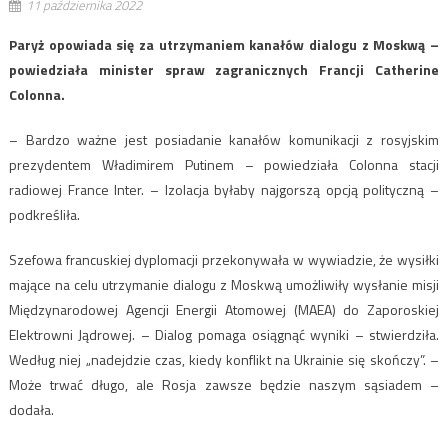
11 października 2022
Paryż opowiada się za utrzymaniem kanałów dialogu z Moskwą –
powiedziała minister spraw zagranicznych Francji Catherine
Colonna.
– Bardzo ważne jest posiadanie kanałów komunikacji z rosyjskim
prezydentem Władimirem Putinem – powiedziała Colonna stacji
radiowej France Inter. – Izolacja byłaby najgorszą opcją polityczną –
podkreśliła.
Szefowa francuskiej dyplomacji przekonywała w wywiadzie, że wysiłki
mające na celu utrzymanie dialogu z Moskwą umożliwiły wysłanie misji
Międzynarodowej Agencji Energii Atomowej (MAEA) do Zaporoskiej
Elektrowni Jądrowej. – Dialog pomaga osiągnąć wyniki – stwierdziła.
Według niej „nadejdzie czas, kiedy konflikt na Ukrainie się skończy”. –
Może trwać długo, ale Rosja zawsze będzie naszym sąsiadem –
dodała.