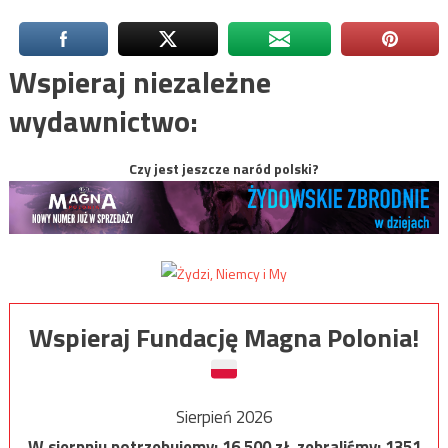
Wspieraj niezależne
wydawnictwo:
Czy jest jeszcze naród polski?
Wspieraj Fundację Magna Polonia!
Sierpień 2026
W sierpniu potrzebujemy:
16 500
zł, zebraliśmy:
1351