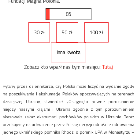
Fundacji Magna Polonia.
8%
30 zł
50 zł
100 zł
Inna kwota
Zobacz kto wparł nas tym miesiącu:
Tutaj
Pytany przez dziennikarza, czy Polska może liczyć na wydanie zgody
na poszukiwania i ekshumacje Polaków spoczywających na terenach
dzisiejszej Ukrainy, stwierdził: „Osiągnięto pewne porozumienie
między naszymi krajami i Ukraina zgodnie z tym porozumieniem
skasowała zakaz ekshumacji pochówków polskich w Ukrainie. Teraz
oczekujemy na uchwalenie przez Polskę decyzji odnośnie odnowienia
jednego ukraińskiego pomnika [chodzi o pomnik UPA w Monastyrzu –