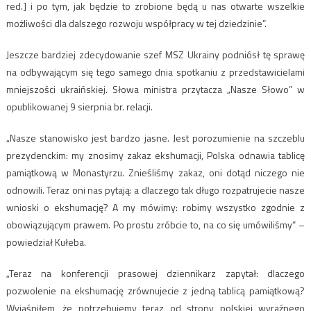
red.] i po tym, jak będzie to zrobione będą u nas otwarte wszelkie
możliwości dla dalszego rozwoju współpracy w tej dziedzinie”.
Jeszcze bardziej zdecydowanie szef MSZ Ukrainy podniósł tę sprawę
na odbywającym się tego samego dnia spotkaniu z przedstawicielami
mniejszości ukraińskiej. Słowa ministra przytacza „Nasze Słowo” w
opublikowanej 9 sierpnia br. relacji.
„Nasze stanowisko jest bardzo jasne. Jest porozumienie na szczeblu
prezydenckim: my znosimy zakaz ekshumacji, Polska odnawia tablicę
pamiątkową w Monastyrzu. Znieśliśmy zakaz, oni dotąd niczego nie
odnowili. Teraz oni nas pytają: a dlaczego tak długo rozpatrujecie nasze
wnioski o ekshumację? A my mówimy: robimy wszystko zgodnie z
obowiązującym prawem. Po prostu zróbcie to, na co się umówiliśmy” –
powiedział Kułeba.
„Teraz na konferencji prasowej dziennikarz zapytał: dlaczego
pozwolenie na ekshumację zrównujecie z jedną tablicą pamiątkową?
Wyjaśniłem, że potrzebujemy teraz od strony polskiej wyraźnego