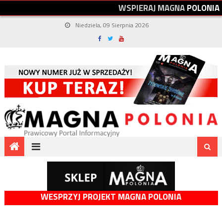
W
S
P
I
E
R
A
J
M
A
G
N
A
P
O
L
O
N
I
A
Niedziela, 09 Sierpnia 2026
WESPRZYJ PROJEKT MAGNA POLONIA