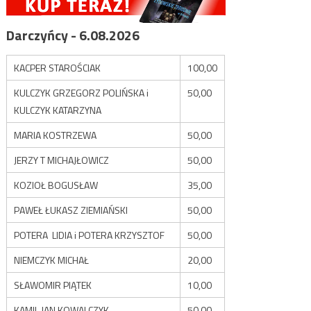
Darczyńcy - 6.08.2026
KACPER STAROŚCIAK
100,00
KULCZYK GRZEGORZ POLIŃSKA i
50,00
KULCZYK KATARZYNA
MARIA KOSTRZEWA
50,00
JERZY T MICHAJŁOWICZ
50,00
KOZIOŁ BOGUSŁAW
35,00
PAWEŁ ŁUKASZ ZIEMIAŃSKI
50,00
POTERA LIDIA i POTERA KRZYSZTOF
50,00
NIEMCZYK MICHAŁ
20,00
SŁAWOMIR PIĄTEK
10,00
KAMIL JAN KOWALCZYK
50,00