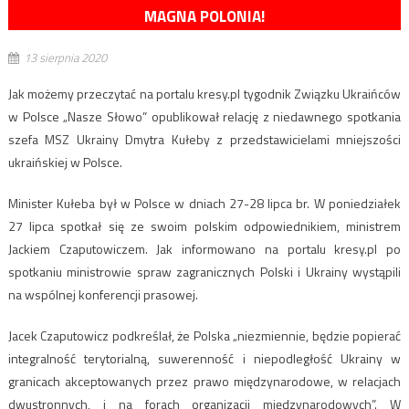
MAGNA POLONIA!
13 sierpnia 2020
Jak możemy przeczytać na portalu kresy.pl tygodnik Związku Ukraińców
w Polsce „Nasze Słowo” opublikował relację z niedawnego spotkania
szefa MSZ Ukrainy Dmytra Kułeby z przedstawicielami mniejszości
ukraińskiej w Polsce.
Minister Kułeba był w Polsce w dniach 27-28 lipca br. W poniedziałek
27 lipca spotkał się ze swoim polskim odpowiednikiem, ministrem
Jackiem Czaputowiczem. Jak informowano na portalu kresy.pl po
spotkaniu ministrowie spraw zagranicznych Polski i Ukrainy wystąpili
na wspólnej konferencji prasowej.
Jacek Czaputowicz podkreślał, że Polska „niezmiennie, będzie popierać
integralność terytorialną, suwerenność i niepodległość Ukrainy w
granicach akceptowanych przez prawo międzynarodowe, w relacjach
dwustronnych, i na forach organizacji międzynarodowych”. W