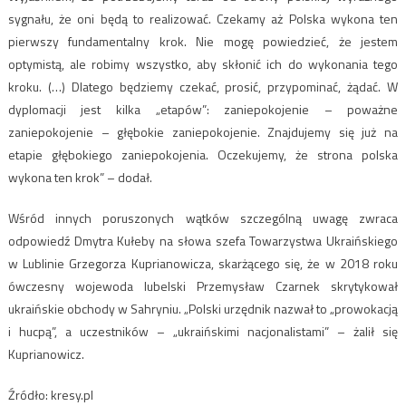
sygnału, że oni będą to realizować. Czekamy aż Polska wykona ten
pierwszy fundamentalny krok. Nie mogę powiedzieć, że jestem
optymistą, ale robimy wszystko, aby skłonić ich do wykonania tego
kroku. (…) Dlatego będziemy czekać, prosić, przypominać, żądać. W
dyplomacji jest kilka „etapów”: zaniepokojenie – poważne
zaniepokojenie – głębokie zaniepokojenie. Znajdujemy się już na
etapie głębokiego zaniepokojenia. Oczekujemy, że strona polska
wykona ten krok” – dodał.
Wśród innych poruszonych wątków szczególną uwagę zwraca
odpowiedź Dmytra Kułeby na słowa szefa Towarzystwa Ukraińskiego
w Lublinie Grzegorza Kuprianowicza, skarżącego się, że w 2018 roku
ówczesny wojewoda lubelski Przemysław Czarnek skrytykował
ukraińskie obchody w Sahryniu. „Polski urzędnik nazwał to „prowokacją
i hucpą”, a uczestników – „ukraińskimi nacjonalistami” – żalił się
Kuprianowicz.
Źródło: kresy.pl