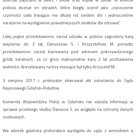
pobicia doznał on obrażeń, które biegły ocenił jako „naruszenie
czynności ciała trwające nie dłużej niż siedem dni i jednocześnie
narażenie na wystąpienie poważniejszych skutków dla zdrowia”.
Całej piątce przedstawiono zarzut udziału w pobiciu zagrożony karą
więzienia do 3 lat. Dariuszowi S. i Krzysztofowi M. ponadto
przedstawiono zarzut kierowania pod adresem pokrzywdzonego
gróźb karalnych, za co grozi maksymalnie kara 2 lat pozbawienia
wolności. Aresztowany na trzy miesiące był tylko Krzysztof M.
3 sierpnia 2017 r. prokurator skierował akt oskarżenia do Sądu
Rejonowego Gdańsk-Południe.
Komenda Wojewódzka Policji w Gdańsku nie udziela informacji w
sprawie przebiegu służby Dariusza S. ze względu na ochronę danych
osobowych.
We wtorek gdańska prokuratura wystąpiła do sądu z wnioskiem o