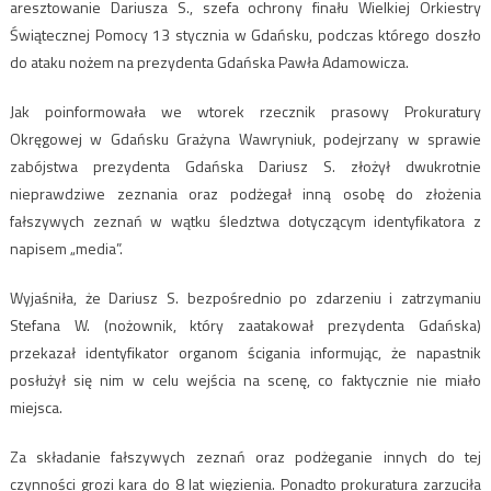
aresztowanie Dariusza S., szefa ochrony finału Wielkiej Orkiestry
Świątecznej Pomocy 13 stycznia w Gdańsku, podczas którego doszło
do ataku nożem na prezydenta Gdańska Pawła Adamowicza.
Jak poinformowała we wtorek rzecznik prasowy Prokuratury
Okręgowej w Gdańsku Grażyna Wawryniuk, podejrzany w sprawie
zabójstwa prezydenta Gdańska Dariusz S. złożył dwukrotnie
nieprawdziwe zeznania oraz podżegał inną osobę do złożenia
fałszywych zeznań w wątku śledztwa dotyczącym identyfikatora z
napisem „media”.
Wyjaśniła, że Dariusz S. bezpośrednio po zdarzeniu i zatrzymaniu
Stefana W. (nożownik, który zaatakował prezydenta Gdańska)
przekazał identyfikator organom ścigania informując, że napastnik
posłużył się nim w celu wejścia na scenę, co faktycznie nie miało
miejsca.
Za składanie fałszywych zeznań oraz podżeganie innych do tej
czynności grozi kara do 8 lat więzienia. Ponadto prokuratura zarzuciła