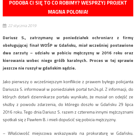
PODOBA CI SIĘ TO CO ROBIMY? WESPRZYJ PROJEKT
MAGNA POLONIA!
22 stycznia 2019
Dariusz S., zatrzymany w poniedziałek ochroniarz z firmy
obsługującej finał WOŚP w Gdańsku, miał wcześniej postawione
dwa zarzuty – udziału w pobiciu mężczyzny w 2016 roku oraz
kierowania wobec niego gróźb karalnych. Proces w tej sprawie
jeszcze nie ruszył w gdańskim sądzie.
Jako pierwszy o wcześniejszym konflikcie z prawem byłego policjanta
Dariusza S. informował w poniedziałek portal tvn24.pl. Z informacji, do
których dotarli dziennikarze portalu wynikało, że musiał on odejść ze
służby z powodu zdarzenia, do którego doszło w Gdańsku 29 lipca
2016 roku. Tego dnia Dariusz S. razem z czterema innymi mężczyznami
spotkali się z Pawłem B. i mieli dopuścić się pobicia mężczyzny.
– Właściwość miejscowa wskazywała na prokuraturę w Gdańsku.