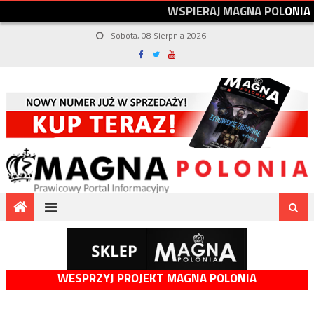
W
S
P
I
E
R
A
J
M
A
G
N
A
P
O
L
O
N
I
A
Sobota, 08 Sierpnia 2026
WESPRZYJ PROJEKT MAGNA POLONIA