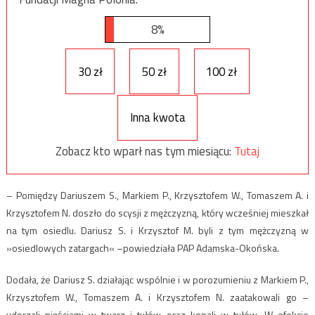
8%
30 zł
50 zł
100 zł
Inna kwota
Zobacz kto wparł nas tym miesiącu:
Tutaj
– Pomiędzy Dariuszem S., Markiem P., Krzysztofem W., Tomaszem A. i
Krzysztofem N. doszło do scysji z mężczyzną, który wcześniej mieszkał
na tym osiedlu. Dariusz S. i Krzysztof M. byli z tym mężczyzną w
»osiedlowych zatargach« –powiedziała PAP Adamska-Okońska.
Dodała, że Dariusz S. działając wspólnie i w porozumieniu z Markiem P.,
Krzysztofem W., Tomaszem A. i Krzysztofem N. zaatakowali go –
uderzali pięściami w twarz i tułów oraz kopali w tułów. W efekcie