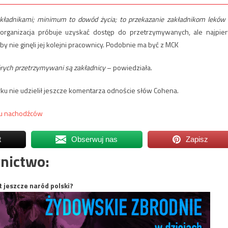
kładnikami; minimum to dowód życia; to przekazanie zakładnikom leków
e organizacja próbuje uzyskać dostęp do przetrzymywanych, ale najpie
y nie ginęli jej kolejni pracownicy. Podobnie ma być z MCK
órych przetrzymywani są zakładnicy
– powiedziała.
u nie udzielił jeszcze komentarza odnoście słów Cohena.
ciu nachodźców
t
Obserwuj nas
Zapisz
nictwo:
t jeszcze naród polski?