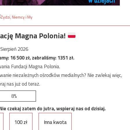
ację Magna Polonia!
Sierpień 2026
jemy:
16 500
zł, zebraliśmy:
1351
zł.
ania Fundacji Magna Polonia.
anie niezależnych ośrodków medialnych? Nie zwlekaj więc,
raj nas już od teraz.
8%
e czekaj zatem do jutra, wspieraj nas od dzisiaj.
100 zł
Inna kwota