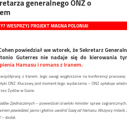
kretarza generalnego ONZ o
nem
MY? WESPRZYJ PROJEKT MAGNA POLONIA!
 Cohen powiedział we wtorek, że Sekretarz General
tonio Guterres nie nadaje się do kierowania t
pienia Hamasu i romans z Iranem.
 współpracę z Iranem. Jego uwagi wygłoszone na konferencji prasowej
ytyki ONZ. Kluczowy jest moment tego wydarzenia – ONZ opłakuje właśn
rzez Żydów w Gazie.
arodów Zjednoczonych
– powiedział izraelski minister spraw zagranicznych
winien powiedzieć jasno i głośno: uwolnić Gazę od Hamasu. Wszyscy mówili, 
ć
– dodał.