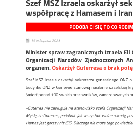
Szef MSZ Izraela oskarżył se
współpracę z Hamasem i Ira
PODOBA CI SIĘ TO CO ROBI
15 listopada 2023
Minister spraw zagranicznych Izraela Eli
Organizacji Narodów Zjednoczonych An
organem.
Oskarżył Guterresa o brak potę
Szef MSZ Izraela oskarżył sekretarza generalnego ONZ o
budynku ONZ w Genewie stanowią nasilenie izraelskiej kr
śmierć ponad 100 swoich pracowników, zamordowanych p
-Guterres nie zasługuje na stanowisko szefa Organizacji N
Myślę, że Guterres, podobnie jak wszystkie wolne narody, po
Hamas jest gorszy niż ISIS. Dlaczego nie może tego powiedzie