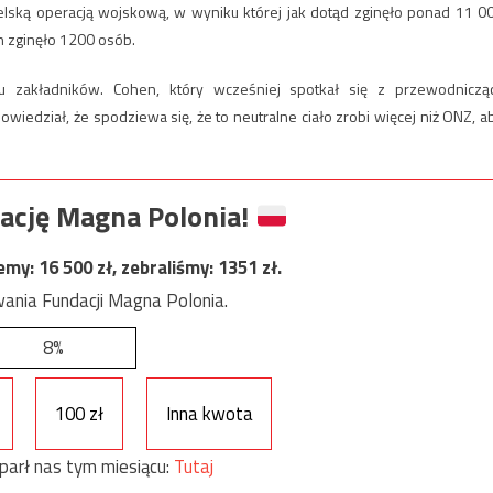
raelską operacją wojskową, w wyniku której jak dotąd zginęło ponad 11 0
h zginęło 1200 osób.
 zakładników. Cohen, który wcześniej spotkał się z przewodniczą
iedział, że spodziewa się, że to neutralne ciało zrobi więcej niż ONZ, a
ację Magna Polonia!
jemy:
16 500
zł, zebraliśmy:
1351
zł.
ania Fundacji Magna Polonia.
8%
100 zł
Inna kwota
parł nas tym miesiącu:
Tutaj