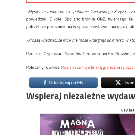
-Myślę, że minimum to spotkanie Czerwonego Krzyża z za
powiedział. Z kolei Spoljaric broniła ONZ, twierdząc, ż
potrzebuje porozumienia w sprawie wstrzymania ognia, tak b
-Proszę wiedzieć, że MCK nie może wtargnąć do miejsc, w kt
Rzecznik Organizacji Narodów Zjednoczonych w Nowym Jork
Polecamy również:
Rosja szturmuje fińską granicę przy uży
Udostępnij na FB
Twee
Wspieraj niezależne wydaw
Czy jes