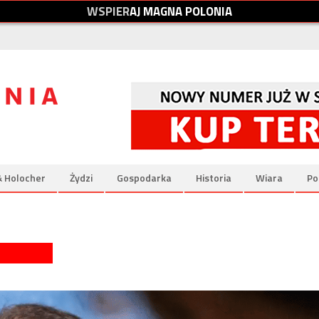
W
S
P
I
E
R
A
J
M
A
G
N
A
P
O
L
O
N
I
A
& Holocher
Żydzi
Gospodarka
Historia
Wiara
Po