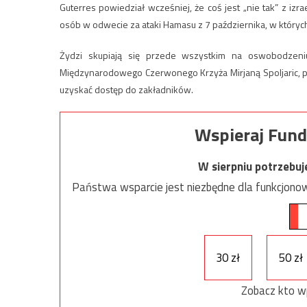
Guterres powiedział wcześniej, że coś jest „nie tak” z iz
osób w odwecie za ataki Hamasu z 7 października, w któryc
Żydzi skupiają się przede wszystkim na oswobodzeniu
Międzynarodowego Czerwonego Krzyża Mirjaną Spoljaric, pow
uzyskać dostęp do zakładników.
Wspieraj Fund
W sierpniu potrzebu
Państwa wsparcie jest niezbędne dla funkcjonow
30 zł
50 zł
Zobacz kto w