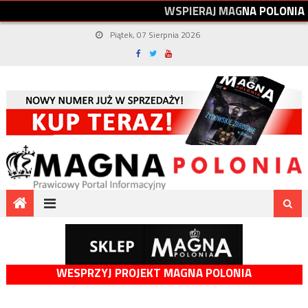
W
S
P
I
E
R
A
J
M
A
G
N
A
P
O
L
O
N
I
A
Piątek, 07 Sierpnia 2026
WESPRZYJ PROJEKT MAGNA POLONIA