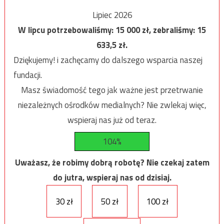
Lipiec 2026
W lipcu potrzebowaliśmy:
15 000
zł, zebraliśmy:
15
633,5
zł.
Dziękujemy! i zachęcamy do dalszego wsparcia naszej
fundacji.
Masz świadomość tego jak ważne jest przetrwanie
niezależnych ośrodków medialnych? Nie zwlekaj więc,
wspieraj nas już od teraz.
104%
Uważasz, że robimy dobrą robotę? Nie czekaj zatem
do jutra, wspieraj nas od dzisiaj.
30 zł
50 zł
100 zł