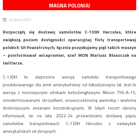
MAGNA POLONIA!
14 lipca 2022
Rozpoczęły się dostawy samolotów C-130H Hercules, które
zwiększą poziom dostępności operacyjnej floty transportowej
polskich Sił Powietrznych; łącznie pozyskujemy pięć takich maszyn
– poinformował wicepremier, szef MON Mariusz Błaszczak na
twitterze.
C-130H to ulepszona wersja samolotu transportowego
produkowanego dla armii amerykańskiej od kilkudziesięciu lat. Jest to
wersja z mocniejszymi silnikami turbośmigłowymi Allison T56-A-15,
zmodernizowanymi skrzydłami, unowocześnioną awioniką i wieloma
drobniejszymi zmianami konstrukcyjnymi. W lutym resort obrony
informował, że na lata 2022-24 przewidziano dostawę pięciu
samolotów transportowych C-130H Hercules z nadwyżek
amerykańskich sił zbrojnych.