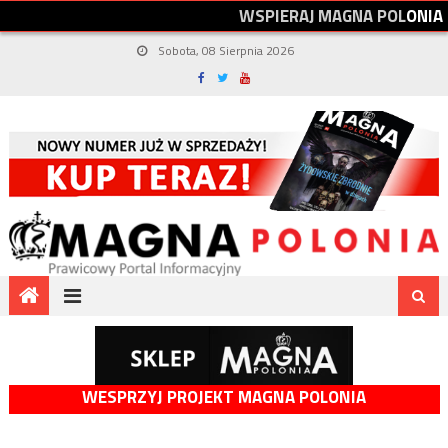
W
S
P
I
E
R
A
J
M
A
G
N
A
P
O
L
O
N
I
A
Sobota, 08 Sierpnia 2026
WESPRZYJ PROJEKT MAGNA POLONIA