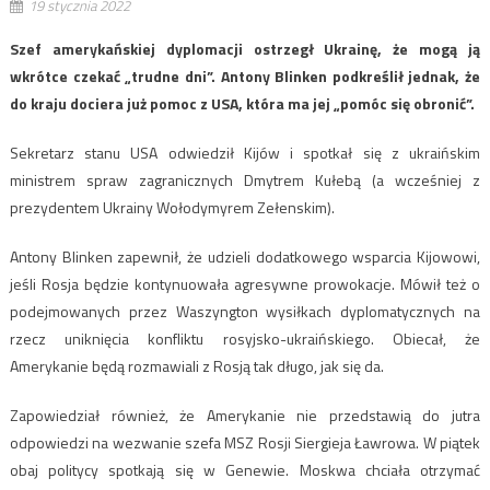
19 stycznia 2022
Szef amerykańskiej dyplomacji ostrzegł Ukrainę, że mogą ją
wkrótce czekać „trudne dni”. Antony Blinken podkreślił jednak, że
do kraju dociera już pomoc z USA, która ma jej „pomóc się obronić”.
Sekretarz stanu USA odwiedził Kijów i spotkał się z ukraińskim
ministrem spraw zagranicznych Dmytrem Kułebą (a wcześniej z
prezydentem Ukrainy Wołodymyrem Zełenskim).
Antony Blinken zapewnił, że udzieli dodatkowego wsparcia Kijowowi,
jeśli Rosja będzie kontynuowała agresywne prowokacje. Mówił też o
podejmowanych przez Waszyngton wysiłkach dyplomatycznych na
rzecz uniknięcia konfliktu rosyjsko-ukraińskiego. Obiecał, że
Amerykanie będą rozmawiali z Rosją tak długo, jak się da.
Zapowiedział również, że Amerykanie nie przedstawią do jutra
odpowiedzi na wezwanie szefa MSZ Rosji Siergieja Ławrowa. W piątek
obaj politycy spotkają się w Genewie. Moskwa chciała otrzymać