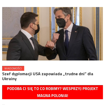
WIADOMOŚCI
Szef dyplomacji USA zapowiada „trudne dni” dla
Ukrainy
PODOBA CI SIĘ TO CO ROBIMY? WESPRZYJ PROJEKT
MAGNA POLONIA!