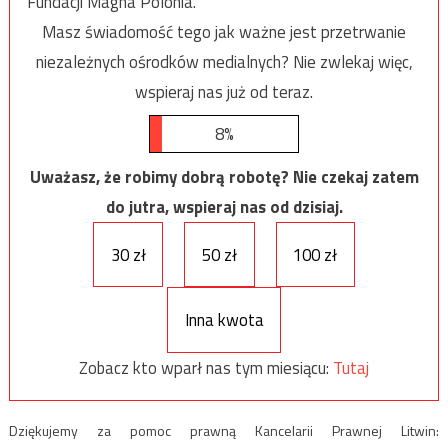
Fundacji Magna Polonia.
Masz świadomość tego jak ważne jest przetrwanie
niezależnych ośrodków medialnych? Nie zwlekaj więc,
wspieraj nas już od teraz.
8%
Uważasz, że robimy dobrą robotę? Nie czekaj zatem
do jutra, wspieraj nas od dzisiaj.
30 zł
50 zł
100 zł
Inna kwota
Zobacz kto wparł nas tym miesiącu:
Tutaj
Dziękujemy za pomoc prawną Kancelarii Prawnej Litwin: