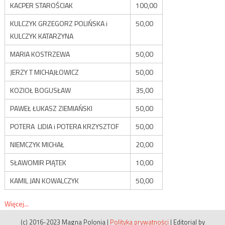
KACPER STAROŚCIAK
100,00
KULCZYK GRZEGORZ POLIŃSKA i
50,00
KULCZYK KATARZYNA
MARIA KOSTRZEWA
50,00
JERZY T MICHAJŁOWICZ
50,00
KOZIOŁ BOGUSŁAW
35,00
PAWEŁ ŁUKASZ ZIEMIAŃSKI
50,00
POTERA LIDIA i POTERA KRZYSZTOF
50,00
NIEMCZYK MICHAŁ
20,00
SŁAWOMIR PIĄTEK
10,00
KAMIL JAN KOWALCZYK
50,00
Więcej...
(c) 2016-2023 Magna Polonia
|
Polityka prywatności
|
Editorial by