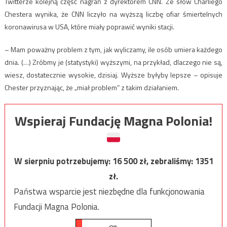
Twitterze kolejną część nagrań z dyrektorem CNN. Ze słów Charliego
Chestera wynika, że CNN liczyło na wyższą liczbę ofiar śmiertelnych
koronawirusa w USA, które miały poprawić wyniki stacji.
– Mam poważny problem z tym, jak wyliczamy, ile osób umiera każdego
dnia. (…) Zróbmy je (statystyki) wyższymi, na przykład, dlaczego nie są,
wiesz, dostatecznie wysokie, dzisiaj. Wyższe byłyby lepsze – opisuje
Chester przyznając, że „miał problem” z takim działaniem.
Wspieraj Fundację Magna Polonia!
W sierpniu potrzebujemy:
16 500
zł, zebraliśmy:
1351
zł.
Państwa wsparcie jest niezbędne dla funkcjonowania
Fundacji Magna Polonia.