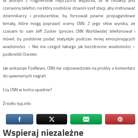
W jednym z fragmentów mężczyzna wyjaśnia, że w redakcji jest
czerwony telefon, na który osobiście dzwoni szef stacji, aby instruować
dziennikarzy i producentów, by forsowali pewne propagandowe
tematy, które mogą poprawić oceny CNN. Z jego słów wynika, że
czasami to sam Jeff Zucker (prezes CNN Worldwide) telefonował i
mówił, by podobnie podać statystyki podczas mniej emocjonujących
wiadomości. – Nie ma czegoś takiego jak bezstronne wiadomości –
podkreślił Chester.
Jak wskazuje FoxNews, CNN nie odpowiedziało na prośby o komentarz
do ujawnionych nagrań.
Czy CNN w końcu upadnie?
Źródło: tvp.info
Wspieraj niezależne