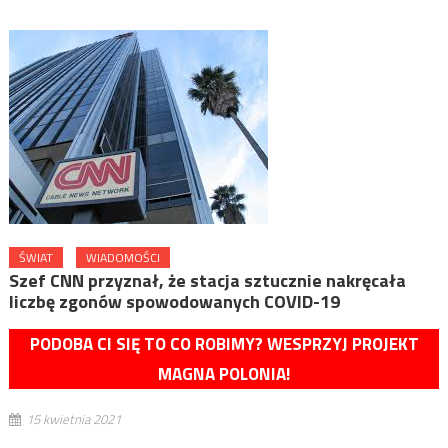
ŚWIAT
WIADOMOŚCI
Szef CNN przyznał, że stacja sztucznie nakręcała
liczbę zgonów spowodowanych COVID-19
PODOBA CI SIĘ TO CO ROBIMY? WESPRZYJ PROJEKT
MAGNA POLONIA!
15 kwietnia 2021