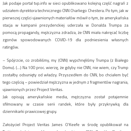
Jak podaje portal tvp.info w sieci opublikowano kolejną część nagrań z
udziałem dyrektora technicznego CNN Charliego Chestera. Po tym, jak w
pierwszej części ujawnionych materiałów mówił o tym, że amerykańska
stacja w kampanii prezydenckiej uderzała w Donalda Trumpa za
pomocą propagandy, mężczyzna zdradza, że CNN miała nakręcać liczbę
zgonów spowodowanych COVID-19 dla podniesienia własnych
ratingów.
– Spójrzcie, co zrobiliśmy, my (CNN) wypchnęliśmy Trumpa (z Białego
Domu). (…) Na 100 proc. wierzę, że gdyby nie CNN, nie wiem, czy Trump
zostałby odsunięty od władzy. Przyszedłem do CNN, bo chciałem być
tego częścią – powiedział mężczyzna w jednym z fragmentów nagrania,
ujawnionych przez Project Veritas.
Jak opisują amerykańskie media, mężczyzna został potajemnie
sfilmowany w czasie serii randek, które były przykrywką dla
dziennikarki prawicowej grupy.
Założyciel Project Veritas James O’Keefe w środę opublikował na