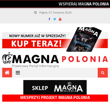
W
S
P
I
E
R
A
J
M
A
G
N
A
P
O
L
O
N
I
A
Piątek, 07 Sierpnia 2026
WESPRZYJ PROJEKT MAGNA POLONIA