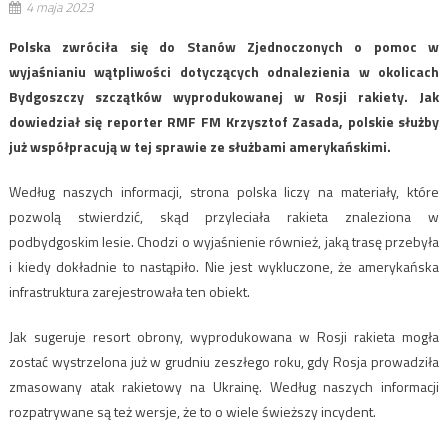
4 maja 2023
Polska zwróciła się do Stanów Zjednoczonych o pomoc w
wyjaśnianiu wątpliwości dotyczących odnalezienia w okolicach
Bydgoszczy szczątków wyprodukowanej w Rosji rakiety. Jak
dowiedział się reporter RMF FM Krzysztof Zasada, polskie służby
już współpracują w tej sprawie ze służbami amerykańskimi.
Według naszych informacji, strona polska liczy na materiały, które
pozwolą stwierdzić, skąd przyleciała rakieta znaleziona w
podbydgoskim lesie. Chodzi o wyjaśnienie również, jaką trasę przebyła
i kiedy dokładnie to nastąpiło. Nie jest wykluczone, że amerykańska
infrastruktura zarejestrowała ten obiekt.
Jak sugeruje resort obrony, wyprodukowana w Rosji rakieta mogła
zostać wystrzelona już w grudniu zeszłego roku, gdy Rosja prowadziła
zmasowany atak rakietowy na Ukrainę. Według naszych informacji
rozpatrywane są też wersje, że to o wiele świeższy incydent.