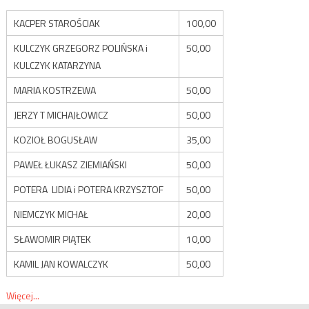
KACPER STAROŚCIAK
100,00
KULCZYK GRZEGORZ POLIŃSKA i
50,00
KULCZYK KATARZYNA
MARIA KOSTRZEWA
50,00
JERZY T MICHAJŁOWICZ
50,00
KOZIOŁ BOGUSŁAW
35,00
PAWEŁ ŁUKASZ ZIEMIAŃSKI
50,00
POTERA LIDIA i POTERA KRZYSZTOF
50,00
NIEMCZYK MICHAŁ
20,00
SŁAWOMIR PIĄTEK
10,00
KAMIL JAN KOWALCZYK
50,00
Więcej...