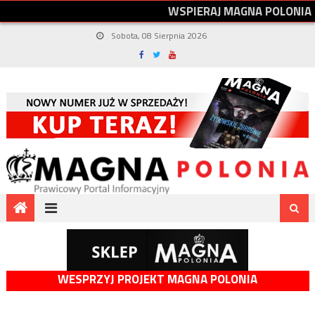
W
S
P
I
E
R
A
J
M
A
G
N
A
P
O
L
O
N
I
A
Sobota, 08 Sierpnia 2026
WESPRZYJ PROJEKT MAGNA POLONIA