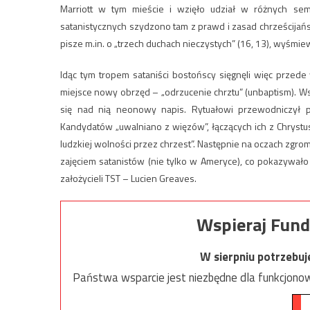
Marriott w tym mieście i wzięło udział w różnych sem
satanistycznych szydzono tam z prawd i zasad chrześcijańs
pisze m.in. o „trzech duchach nieczystych” (16, 13), wyśmie
Idąc tym tropem sataniści bostońscy sięgnęli więc przed
miejsce nowy obrzęd – „odrzucenie chrztu” (unbaptism). Wsz
się nad nią neonowy napis. Rytuałowi przewodniczył p
Kandydatów „uwalniano z więzów”, łączących ich z Chrystu
ludzkiej wolności przez chrzest”. Następnie na oczach zgrom
zajęciem satanistów (nie tylko w Ameryce), co pokazywało
założycieli TST – Lucien Greaves.
Wspieraj Fund
W sierpniu potrzebu
Państwa wsparcie jest niezbędne dla funkcjonow