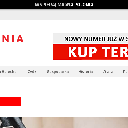
W
S
P
I
E
R
A
J
M
A
G
N
A
P
O
L
O
N
I
A
& Holocher
Żydzi
Gospodarka
Historia
Wiara
Po