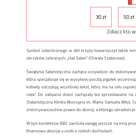
30 zł
50 zł
Zobacz kto w
Symbol odwróconego w dół krzyża towarzyszył także inny
okrzyków zebranych: „Hail Satan” (Chwała Szatanowi).
Świątynia Satanistyczna zachęca oczywiście do dokonywan
która specjalizuje się w wysyłaniu pocztą pigułek wczesnop
kobiety odczytują wcześniej tekst, który ma na celu uspok
ciała”. Do zabijania dzieci zachęcały też sprzedawane na 
(Satanistyczna Klinika Aborcyjna im. Mamy Samuela Alito)
zniósł powszechne prawo do aborcji, a którego obradom pr
W tym kontekście BBC zwróciła uwagę jeszcze na inną proa
finansowo aborcje u osób o niskich dochodach.