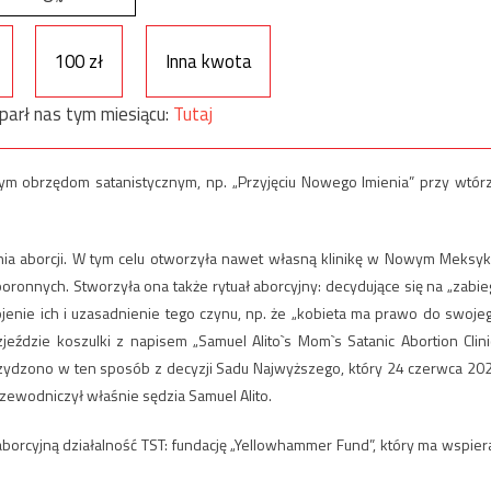
100 zł
Inna kwota
parł nas tym miesiącu:
Tutaj
m obrzędom satanistycznym, np. „Przyjęciu Nowego Imienia” przy wtór
ia aborcji. W tym celu otworzyła nawet własną klinikę w Nowym Meksyk
oronnych. Stworzyła ona także rytuał aborcyjny: decydujące się na „zabie
ojenie ich i uzasadnienie tego czynu, np. że „kobieta ma prawo do swoje
zjeździe koszulki z napisem „Samuel Alito`s Mom`s Satanic Abortion Clini
. Szydzono w ten sposób z decyzji Sadu Najwyższego, który 24 czerwca 20
zewodniczył właśnie sędzia Samuel Alito.
borcyjną działalność TST: fundację „Yellowhammer Fund”, który ma wspier