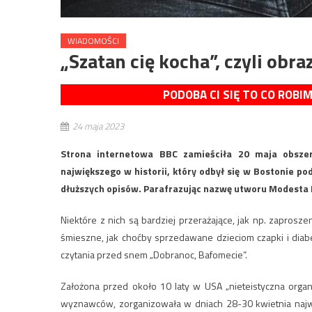
WIADOMOŚCI
„Szatan cię kocha”, czyli obr
PODOBA CI SIĘ TO CO ROBI
24 maja 2023
Strona internetowa BBC zamieściła 20 maja obszer
największego w historii, który odbył się w Bostonie pod 
dłuższych opisów. Parafrazując nazwę utworu Modesta M
Niektóre z nich są bardziej przerażające, jak np. zaproszen
śmieszne, jak choćby sprzedawane dzieciom czapki i diabe
czytania przed snem „Dobranoc, Bafomecie”.
Założona przed około 10 laty w USA „nieteistyczna organiz
wyznawców, zorganizowała w dniach 28-30 kwietnia najwi