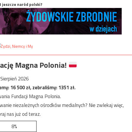
t jeszcze naród polski?
ację Magna Polonia!
Sierpień 2026
jemy:
16 500
zł, zebraliśmy:
1351
zł.
ania Fundacji Magna Polonia.
anie niezależnych ośrodków medialnych? Nie zwlekaj więc,
raj nas już od teraz.
8%