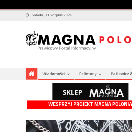
Sobota, 08 Sierpnia 2026
Wiadomości
Felietony
Patlewicz 
WESPRZYJ PROJEKT MAGNA POLONIA