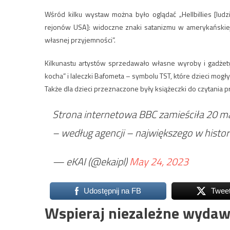
Wśród kilku wystaw można było oglądać „Hellbillies [lud
rejonów USA]: widoczne znaki satanizmu w amerykańskiej 
własnej przyjemności”.
Kilkunastu artystów sprzedawało własne wyroby i gadżety
kocha” i laleczki Bafometa – symbolu TST, które dzieci mogł
Także dla dzieci przeznaczone były książeczki do czytania
Strona internetowa BBC zamieściła 20 ma
– według agencji – największego w histori
— eKAI (@ekaipl)
May 24, 2023
Udostępnij na FB
Twee
Wspieraj niezależne wydaw