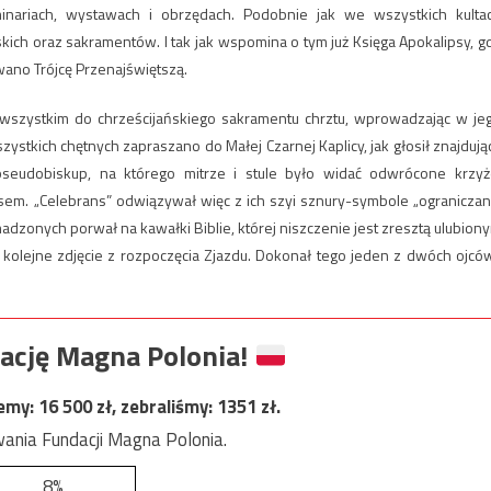
inariach, wystawach i obrzędach. Podobnie jak we wszystkich kulta
kich oraz sakramentów. I tak jak wspomina o tym już Księga Apokalipsy, g
wano Trójcę Przenajświętszą.
e wszystkim do chrześcijańskiego sakramentu chrztu, wprowadzając w je
ystkich chętnych zapraszano do Małej Czarnej Kaplicy, jak głosił znajdują
seudobiskup, na którego mitrze i stule było widać odwrócone krzyż
sem. „Celebrans” odwiązywał więc z ich szyi sznury-symbole „ograniczan
adzonych porwał na kawałki Biblie, której niszczenie jest zresztą ulubion
 kolejne zdjęcie z rozpoczęcia Zjazdu. Dokonał tego jeden z dwóch ojcó
ację Magna Polonia!
jemy:
16 500
zł, zebraliśmy:
1351
zł.
ania Fundacji Magna Polonia.
8%