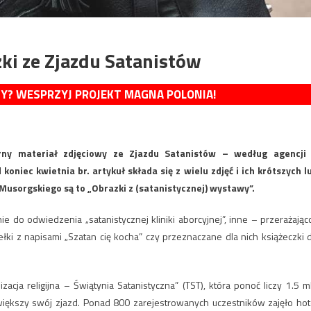
azki ze Zjazdu Satanistów
MY? WESPRZYJ PROJEKT MAGNA POLONIA!
ny materiał zdjęciowy ze Zjazdu Satanistów – według agencji
koniec kwietnia br. artykuł składa się z wielu zdjęć i ich krótszych l
usorgskiego są to „Obrazki z (satanistycznej) wystawy”.
ie do odwiedzenia „satanistycznej kliniki aborcyjnej”, inne – przerażając
łki z napisami „Szatan cię kocha” czy przeznaczane dla nich książeczki 
acja religijna – Świątynia Satanistyczna” (TST), która ponoć liczy 1.5 m
ększy swój zjazd. Ponad 800 zarejestrowanych uczestników zajęło hot