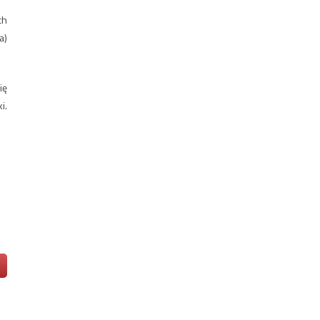
ch
a)
ię
i.