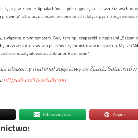
zie żyjący w rejonie Appalachów – gór ciągnących się wzdłuż wschodni
prowincji” albo uczestniczyć w seminariach dotyczących „(organizowani
, związane z tym tematem. Były tam np. czapeczki z napisami „Szatan c
yby przyczepiać do swoich placków czy tornistrów w miejsce np. Myszki Mik
 przed snem, zatytułowane „Dobranoc Bafomecie”.
ja obszerny materiał zdjęciowy ze Zjazdu Satanistów
i.
https://t.co/RvwXuKJopn
t
Obserwuj nas
Zapisz
nictwo: