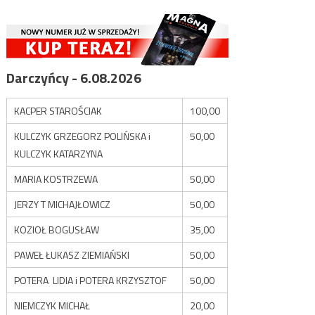
Darczyńcy - 6.08.2026
KACPER STAROŚCIAK
100,00
KULCZYK GRZEGORZ POLIŃSKA i
50,00
KULCZYK KATARZYNA
MARIA KOSTRZEWA
50,00
JERZY T MICHAJŁOWICZ
50,00
KOZIOŁ BOGUSŁAW
35,00
PAWEŁ ŁUKASZ ZIEMIAŃSKI
50,00
POTERA LIDIA i POTERA KRZYSZTOF
50,00
NIEMCZYK MICHAŁ
20,00