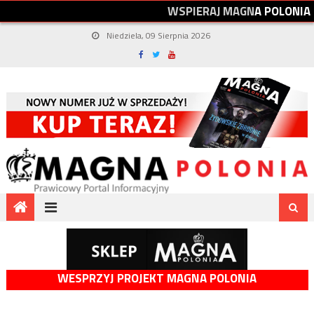
W
S
P
I
E
R
A
J
M
A
G
N
A
P
O
L
O
N
I
A
Niedziela, 09 Sierpnia 2026
WESPRZYJ PROJEKT MAGNA POLONIA