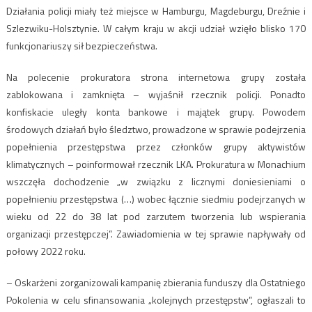
Działania policji miały też miejsce w Hamburgu, Magdeburgu, Dreźnie i
Szlezwiku-Holsztynie. W całym kraju w akcji udział wzięło blisko 170
funkcjonariuszy sił bezpieczeństwa.
Na polecenie prokuratora strona internetowa grupy została
zablokowana i zamknięta – wyjaśnił rzecznik policji. Ponadto
konfiskacie uległy konta bankowe i majątek grupy. Powodem
środowych działań było śledztwo, prowadzone w sprawie podejrzenia
popełnienia przestępstwa przez członków grupy aktywistów
klimatycznych – poinformował rzecznik LKA. Prokuratura w Monachium
wszczęła dochodzenie „w związku z licznymi doniesieniami o
popełnieniu przestępstwa (…) wobec łącznie siedmiu podejrzanych w
wieku od 22 do 38 lat pod zarzutem tworzenia lub wspierania
organizacji przestępczej”. Zawiadomienia w tej sprawie napływały od
połowy 2022 roku.
– Oskarżeni zorganizowali kampanię zbierania funduszy dla Ostatniego
Pokolenia w celu sfinansowania „kolejnych przestępstw”, ogłaszali to