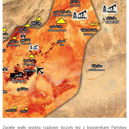
Zacięte walki wojska rządowe toczyły też z bojownikami Państwa