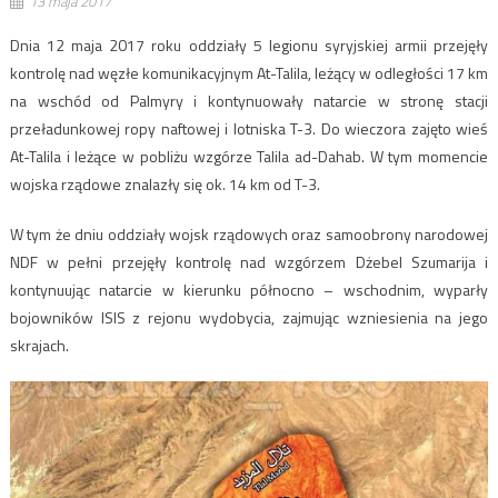
13 maja 2017
Dnia 12 maja 2017 roku oddziały 5 legionu syryjskiej armii przejęły
kontrolę nad węzłe komunikacyjnym At-Talila, leżący w odległości 17 km
na wschód od Palmyry i kontynuowały natarcie w stronę stacji
przeładunkowej ropy naftowej i lotniska T-3. Do wieczora zajęto wieś
At-Talila i leżące w pobliżu wzgórze Talila ad-Dahab. W tym momencie
wojska rządowe znalazły się ok. 14 km od T-3.
W tym że dniu oddziały wojsk rządowych oraz samoobrony narodowej
NDF w pełni przejęły kontrolę nad wzgórzem Dżebel Szumarija i
kontynuując natarcie w kierunku północno – wschodnim, wyparły
bojowników ISIS z rejonu wydobycia, zajmując wzniesienia na jego
skrajach.