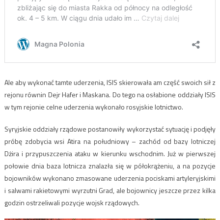
Ale aby wykonać tamte uderzenia, ISIS skierowała am część swoich sił z
rejonu równin Dejr Hafer i Maskana. Do tego na osłabione oddziały ISIS
w tym rejonie celne uderzenia wykonało rosyjskie lotnictwo.
Syryjskie oddziały rządowe postanowiły wykorzystać sytuację i podjęły
próbę zdobycia wsi Atira na południowy – zachód od bazy lotniczej
Dżira i przypuszczenia ataku w kierunku wschodnim. Już w pierwszej
połowie dnia baza lotnicza znalazła się w półokrążeniu, a na pozycje
bojowników wykonano zmasowane uderzenia pociskami artyleryjskimi
i salwami rakietowymi wyrzutni Grad, ale bojownicy jeszcze przez kilka
godzin ostrzeliwali pozycje wojsk rządowych.