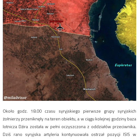
Około godz. 18.00 czasu syryjskiego pierwsze grupy syryjskich
żołnierzy przeniknęły na teren obiektu, a w ciągu kolejnej godziny baza
lotnicza Dżira została w pełni oczyszczona z oddziałów przeciwnika.
Dziś rano syryjska artyleria kontynuowała ostrzał pozycji ISIS w