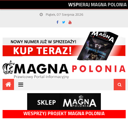
W
S
P
I
E
R
A
J
M
A
G
N
A
P
O
L
O
N
I
A
Piątek, 07 Sierpnia 2026
WESPRZYJ PROJEKT MAGNA POLONIA