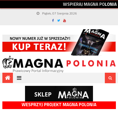
W
S
P
I
E
R
A
J
M
A
G
N
A
P
O
L
O
N
I
A
Piątek, 07 Sierpnia 2026
WESPRZYJ PROJEKT MAGNA POLONIA