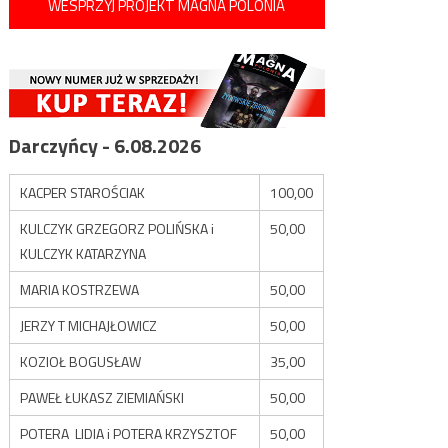
WESPRZYJ PROJEKT MAGNA POLONIA
Darczyńcy - 6.08.2026
KACPER STAROŚCIAK
100,00
KULCZYK GRZEGORZ POLIŃSKA i
50,00
KULCZYK KATARZYNA
MARIA KOSTRZEWA
50,00
JERZY T MICHAJŁOWICZ
50,00
KOZIOŁ BOGUSŁAW
35,00
PAWEŁ ŁUKASZ ZIEMIAŃSKI
50,00
POTERA LIDIA i POTERA KRZYSZTOF
50,00