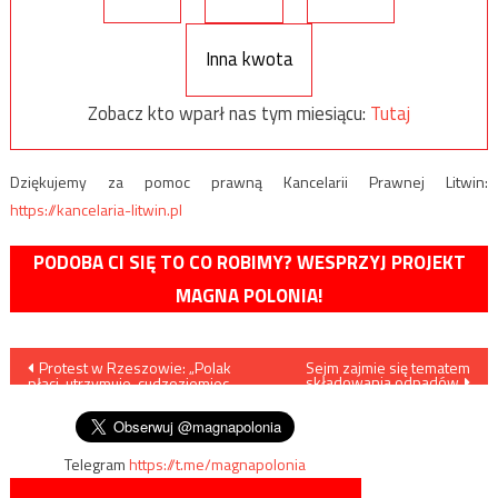
Inna kwota
Zobacz kto wparł nas tym miesiącu:
Tutaj
Dziękujemy za pomoc prawną Kancelarii Prawnej Litwin:
https://kancelaria-litwin.pl
PODOBA CI SIĘ TO CO ROBIMY? WESPRZYJ PROJEKT
MAGNA POLONIA!
Nawigacja
Protest w Rzeszowie: „Polak
Sejm zajmie się tematem
składowania odpadów
płaci, utrzymuje, cudzoziemiec
wpisu
podróżuje”
Telegram
https://t.me/magnapolonia