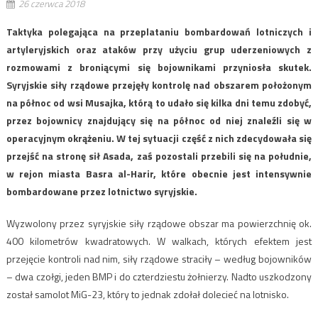
26 czerwca 2018
Taktyka polegająca na przeplataniu bombardowań lotniczych i
artyleryjskich oraz ataków przy użyciu grup uderzeniowych z
rozmowami z broniącymi się bojownikami przyniosła skutek.
Syryjskie siły rządowe przejęły kontrolę nad obszarem położonym
na północ od wsi Musajka, którą to udało się kilka dni temu zdobyć,
przez bojownicy znajdujący się na północ od niej znaleźli się w
operacyjnym okrążeniu. W tej sytuacji część z nich zdecydowała się
przejść na stronę sił Asada, zaś pozostali przebili się na południe,
w rejon miasta Basra al-Harir, które obecnie jest intensywnie
bombardowane przez lotnictwo syryjskie.
Wyzwolony przez syryjskie siły rządowe obszar ma powierzchnię ok.
400 kilometrów kwadratowych. W walkach, których efektem jest
przejęcie kontroli nad nim, siły rządowe straciły – według bojowników
– dwa czołgi, jeden BMP i do czterdziestu żołnierzy. Nadto uszkodzony
został samolot MiG-23, który to jednak zdołał dolecieć na lotnisko.