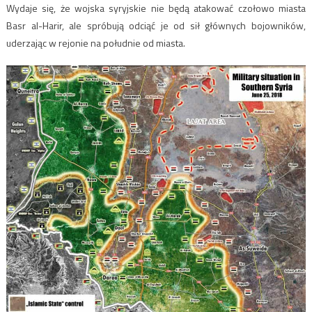
Wydaje się, że wojska syryjskie nie będą atakować czołowo miasta
Basr al-Harir, ale spróbują odciąć je od sił głównych bojowników,
uderzając w rejonie na południe od miasta.