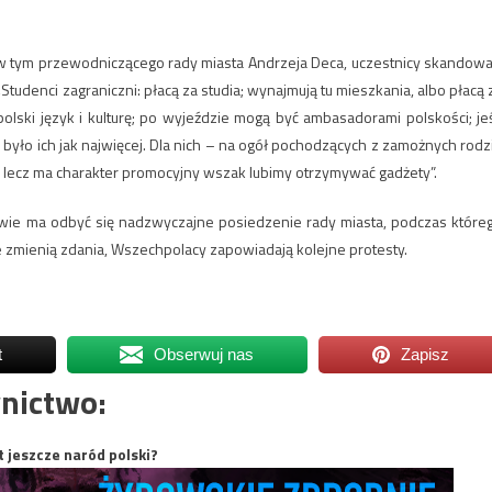
 w tym przewodniczącego rady miasta Andrzeja Deca, uczestnicy skandowal
Studenci zagraniczni: płacą za studia; wynajmują tu mieszkania, albo płacą 
polski język i kulturę; po wyjeździe mogą być ambasadorami polskości; jeś
y było ich jak najwięcej. Dla nich – na ogół pochodzących z zamożnych rodz
a, lecz ma charakter promocyjny wszak lubimy otrzymywać gadżety”.
ie ma odbyć się nadzwyczajne posiedzenie rady miasta, podczas które
e zmienią zdania, Wszechpolacy zapowiadają kolejne protesty.
t
Obserwuj nas
Zapisz
nictwo:
t jeszcze naród polski?