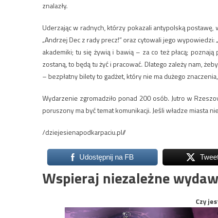
znalazły.
Uderzając w radnych, którzy pokazali antypolską postawę,
„Andrzej Dec z rady precz!” oraz cytowali jego wypowiedzi: „
akademiki; tu się żywią i bawią – za co też płacą; poznają 
zostaną, to będą tu żyć i pracować. Dlatego zależy nam, żeb
– bezpłatny bilety to gadżet, który nie ma dużego znaczeni
Wydarzenie zgromadziło ponad 200 osób. Jutro w Rzeszow
poruszony ma być temat komunikacji. Jeśli władze miasta ni
/dziejesienapodkarpaciu.pl//
Udostępnij na FB
Twee
Wspieraj niezależne wydaw
Czy jes