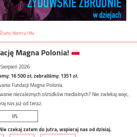
ację Magna Polonia!
Sierpień 2026
jemy:
16 500
zł, zebraliśmy:
1351
zł.
ania Fundacji Magna Polonia.
anie niezależnych ośrodków medialnych? Nie zwlekaj więc,
raj nas już od teraz.
8%
e czekaj zatem do jutra, wspieraj nas od dzisiaj.