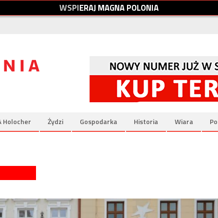
W
S
P
I
E
R
A
J
M
A
G
N
A
P
O
L
O
N
I
A
& Holocher
Żydzi
Gospodarka
Historia
Wiara
Po