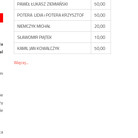
PAWEŁ ŁUKASZ ZIEMIAŃSKI
50,00
POTERA LIDIA i POTERA KRZYSZTOF
50,00
NIEMCZYK MICHAŁ
20,00
SŁAWOMIR PIĄTEK
10,00
la
KAMIL JAN KOWALCZYK
50,00
al
Więcej...
ym
ie
zy
le
ca