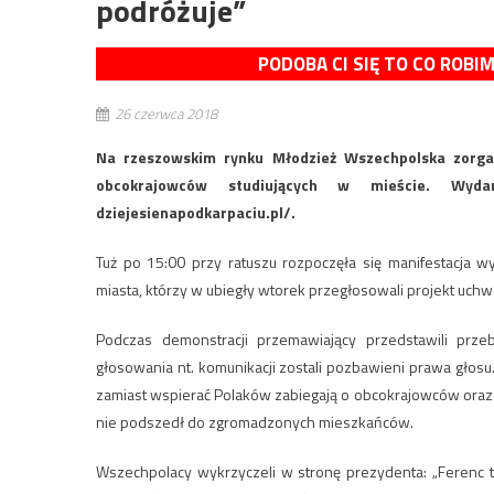
podróżuje”
PODOBA CI SIĘ TO CO ROBI
26 czerwca 2018
Na rzeszowskim rynku Młodzież Wszechpolska zorgan
obcokrajowców studiujących w mieście. Wyd
dziejesienapodkarpaciu.pl/.
Tuż po 15:00 przy ratuszu rozpoczęła się manifestacja 
miasta, którzy w ubiegły wtorek przegłosowali projekt uchw
Podczas demonstracji przemawiający przedstawili prze
głosowania nt. komunikacji zostali pozbawieni prawa głosu
zamiast wspierać Polaków zabiegają o obcokrajowców oraz p
nie podszedł do zgromadzonych mieszkańców.
Wszechpolacy wykrzyczeli w stronę prezydenta: „Ferenc ty