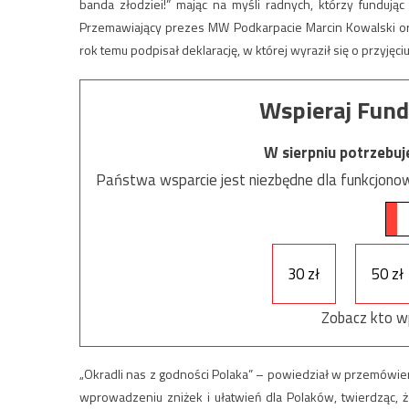
banda złodziei!” mając na myśli radnych, którzy fundu
Przemawiający prezes MW Podkarpacie Marcin Kowalski oraz
rok temu podpisał deklarację, w której wyraził się o przyj
Wspieraj Fund
W sierpniu potrzebu
Państwa wsparcie jest niezbędne dla funkcjonow
30 zł
50 zł
Zobacz kto w
„Okradli nas z godności Polaka” – powiedział w przemówien
wprowadzeniu zniżek i ułatwień dla Polaków, twierdząc, 