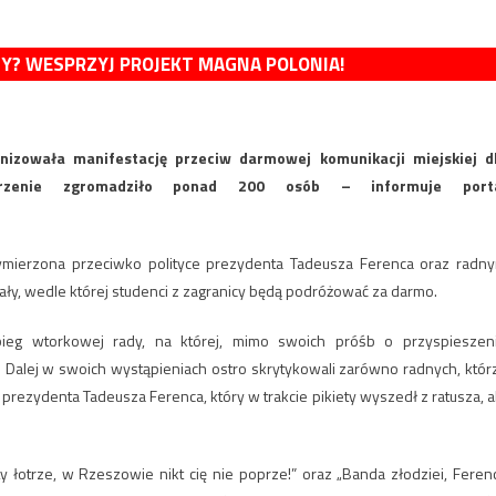
MY? WESPRZYJ PROJEKT MAGNA POLONIA!
izowała manifestację przeciw darmowej komunikacji miejskiej d
arzenie zgromadziło ponad 200 osób – informuje port
wymierzona przeciwko polityce prezydenta Tadeusza Ferenca oraz radn
ały, wedle której studenci z zagranicy będą podróżować za darmo.
bieg wtorkowej rady, na której, mimo swoich próśb o przyspieszen
. Dalej w swoich wystąpieniach ostro skrytykowali zarówno radnych, któr
rezydenta Tadeusza Ferenca, który w trakcie pikiety wyszedł z ratusza, a
 łotrze, w Rzeszowie nikt cię nie poprze!” oraz „Banda złodziei, Feren