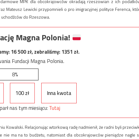
jąc darmowe MPK dla obcokrajowców okradają rzeszowian z ich podatkó
 Mateusz Lewicki przypomnieli o pro imigracyjnej polityce Ferenca, któ
ęciu uchodźców do Rzeszowa.
ację Magna Polonia!
jemy:
16 500
zł, zebraliśmy:
1351
zł.
ania Fundacji Magna Polonia.
8%
100 zł
Inna kwota
parł nas tym miesiącu:
Tutaj
iu Kowalski. Relacjonując wtorkową radę nadmienił, że radni byli przeciw
że nie ma na to budżetu, natomiast dla obcokrajowców pieniądze nagle s