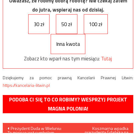
Uważasz, że robimy dobrą robotę? Nie czekaj zatem
do jutra, wspieraj nas od dzisiaj.
30 zł
50 zł
100 zł
Inna kwota
Zobacz kto wparł nas tym miesiącu:
Tutaj
Dziękujemy za pomoc prawną Kancelarii Prawnej Litwin:
https://kancelaria-litwin.pl
PODOBA CI SIĘ TO CO ROBIMY? WESPRZYJ PROJEKT
MAGNA POLONIA!
Nawigacja
Prezydent Duda w Wieluniu:
Koszmarna wpadka
prezydenta Gdańska na
To miejsce jest symbolem