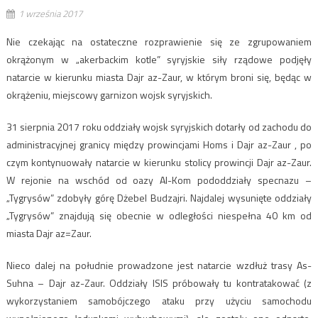
1 września 2017
Nie czekając na ostateczne rozprawienie się ze zgrupowaniem
okrążonym w „akerbackim kotle” syryjskie siły rządowe podjęły
natarcie w kierunku miasta Dajr az-Zaur, w którym broni się, będąc w
okrążeniu, miejscowy garnizon wojsk syryjskich.
31 sierpnia 2017 roku oddziały wojsk syryjskich dotarły od zachodu do
administracyjnej granicy między prowincjami Homs i Dajr az-Zaur , po
czym kontynuowały natarcie w kierunku stolicy prowincji Dajr az-Zaur.
W rejonie na wschód od oazy Al-Kom pododdziały specnazu –
„Tygrysów” zdobyły górę Dżebel Budzajri. Najdalej wysunięte oddziały
„Tygrysów” znajdują się obecnie w odległości niespełna 40 km od
miasta Dajr az=Zaur.
Nieco dalej na południe prowadzone jest natarcie wzdłuż trasy As-
Suhna – Dajr az-Zaur. Oddziały ISIS próbowały tu kontratakować (z
wykorzystaniem samobójczego ataku przy użyciu samochodu