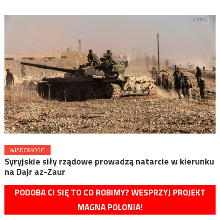
WIADOMOŚCI
Syryjskie siły rządowe prowadzą natarcie w kierunku
na Dajr az-Zaur
PODOBA CI SIĘ TO CO ROBIMY? WESPRZYJ PROJEKT
MAGNA POLONIA!