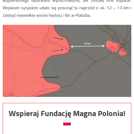
wypełnionego ładunkami wybuchowymi), ale zostały one odparte.
Wojskom syryjskim udało się posunąć tu naprzód o ok. 12 – 13 km i
zdobyć niewielkie wioski Harbisz i Bir ar-Rabdża.
Wspieraj Fundację Magna Polonia!