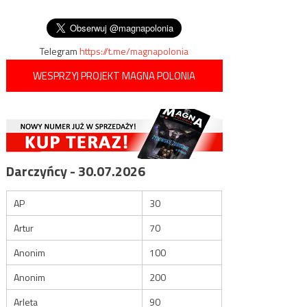
Westerplatte
wpisu
bestialstwa, niemieckiego
bestialstwa
Telegram
https://t.me/magnapolonia
WESPRZYJ PROJEKT MAGNA POLONIA
Darczyńcy - 30.07.2026
AP
30
Artur
70
Anonim
100
Anonim
200
Arleta
90