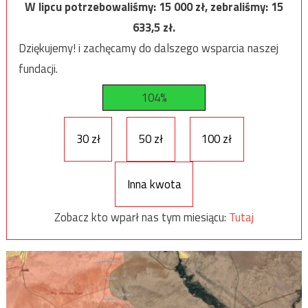
W lipcu potrzebowaliśmy:
15 000
zł, zebraliśmy:
15
633,5
zł.
Dziękujemy! i zachęcamy do dalszego wsparcia naszej
fundacji.
104%
30 zł
50 zł
100 zł
Inna kwota
Zobacz kto wparł nas tym miesiącu:
Tutaj