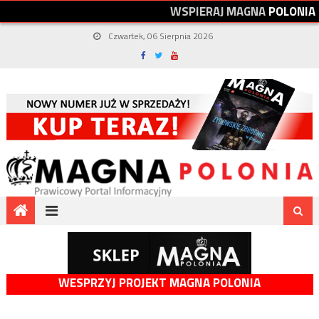
W
S
P
I
E
R
A
J
M
A
G
N
A
P
O
L
O
N
I
A
Czwartek, 06 Sierpnia 2026
WESPRZYJ PROJEKT MAGNA POLONIA