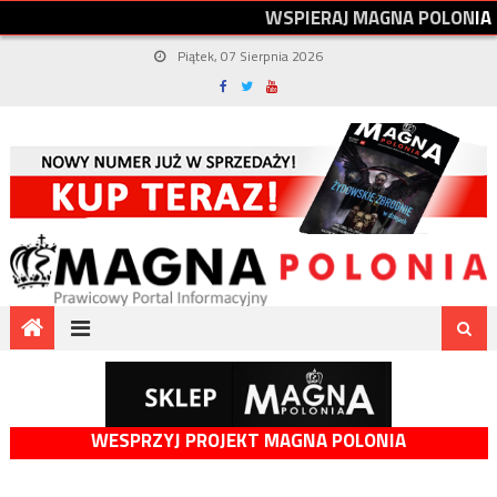
W
S
P
I
E
R
A
J
M
A
G
N
A
P
O
L
O
N
I
A
Piątek, 07 Sierpnia 2026
WESPRZYJ PROJEKT MAGNA POLONIA