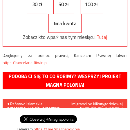
30 zł
50 zł
100 zł
Inna kwota
Zobacz kto wparł nas tym miesiącu:
Tutaj
Dziękujemy za pomoc prawną Kancelarii Prawnej Litwin:
https://kancelaria-litwin.pl
PODOBA CI SIĘ TO CO ROBIMY? WESPRZYJ PROJEKT
MAGNA POLONIA!
Nawigacja
Państwo Islamskie
Imigranci po kilkutygodniowej
przerwie znów masowo
przegrupowuje się i przerzuca
ruszyli do Włoch
wpisu
swoich ludzi do…
Telegram
https://t.me/magnapolonia