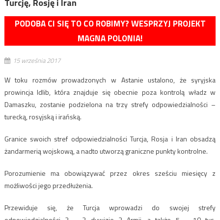
Turcję, Rosję i Iran
PODOBA CI SIĘ TO CO ROBIMY? WESPRZYJ PROJEKT
MAGNA POLONIA!
15 września 2017
W toku rozmów prowadzonych w Astanie ustalono, że syryjska
prowincja Idlib, która znajduje się obecnie poza kontrolą władz w
Damaszku, zostanie podzielona na trzy strefy odpowiedzialności –
turecką, rosyjską i irańską.
Granice swoich stref odpowiedzialności Turcja, Rosja i Iran obsadzą
żandarmerią wojskową, a nadto utworzą graniczne punkty kontrolne.
Porozumienie ma obowiązywać przez okres sześciu miesięcy z
możliwości jego przedłużenia.
Przewiduje się, że Turcja wprowadzi do swojej strefy
odpowiedzialności 2 – 3 dywizje 3 Armii, a także 5 – 10 tys.