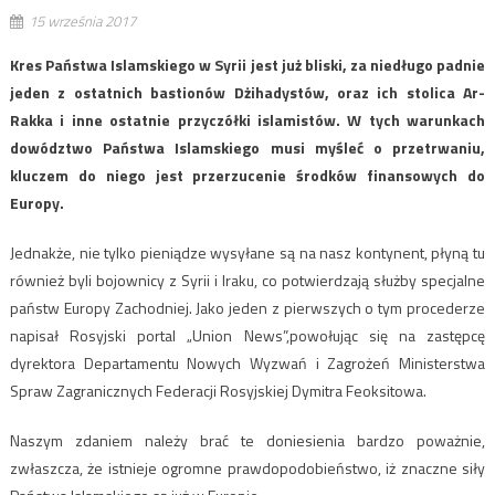
15 września 2017
Kres Państwa Islamskiego w Syrii jest już bliski, za niedługo padnie
jeden z ostatnich bastionów Dżihadystów, oraz ich stolica Ar-
Rakka i inne ostatnie przyczółki islamistów. W tych warunkach
dowództwo Państwa Islamskiego musi myśleć o przetrwaniu,
kluczem do niego jest przerzucenie środków finansowych do
Europy.
Jednakże, nie tylko pieniądze wysyłane są na nasz kontynent, płyną tu
również byli bojownicy z Syrii i Iraku, co potwierdzają służby specjalne
państw Europy Zachodniej. Jako jeden z pierwszych o tym procederze
napisał Rosyjski portal „Union News”,powołując się na zastępcę
dyrektora Departamentu Nowych Wyzwań i Zagrożeń Ministerstwa
Spraw Zagranicznych Federacji Rosyjskiej Dymitra Feoksitowa.
Naszym zdaniem należy brać te doniesienia bardzo poważnie,
zwłaszcza, że istnieje ogromne prawdopodobieństwo, iż znaczne siły