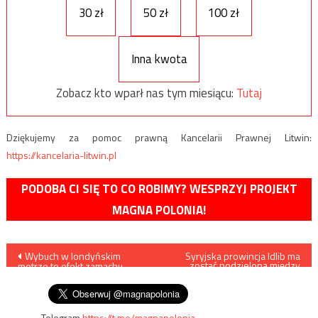
30 zł
50 zł
100 zł
Inna kwota
Zobacz kto wparł nas tym miesiącu:
Tutaj
Dziękujemy za pomoc prawną Kancelarii Prawnej Litwin:
https://kancelaria-litwin.pl
PODOBA CI SIĘ TO CO ROBIMY? WESPRZYJ PROJEKT
MAGNA POLONIA!
Nawigacja
Wybuch w londyńskim
Syryjska prowincja Idlib ma
zostać podzielona między
metrze to efekt zamachu
Turcję, Rosję i Iran
wpisu
terrorystycznego
Telegram
https://t.me/magnapolonia