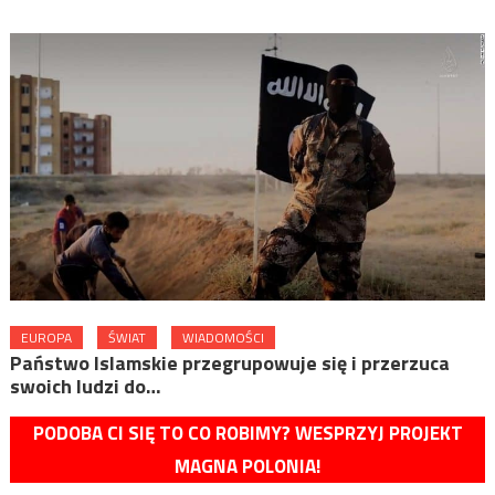
EUROPA
ŚWIAT
WIADOMOŚCI
Państwo Islamskie przegrupowuje się i przerzuca
swoich ludzi do…
PODOBA CI SIĘ TO CO ROBIMY? WESPRZYJ PROJEKT
MAGNA POLONIA!