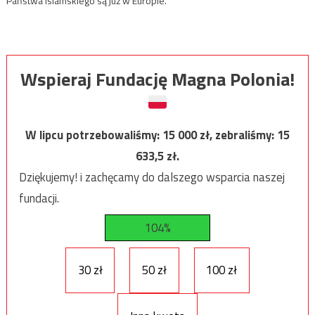
Państwa Islamskiego są już w Europie.
Wspieraj Fundację Magna Polonia!
W lipcu potrzebowaliśmy:
15 000
zł, zebraliśmy:
15
633,5
zł.
Dziękujemy! i zachęcamy do dalszego wsparcia naszej
fundacji.
104%
30 zł
50 zł
100 zł