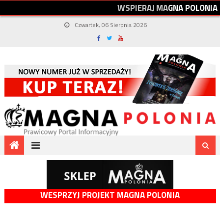
W
S
P
I
E
R
A
J
M
A
G
N
A
P
O
L
O
N
I
A
Czwartek, 06 Sierpnia 2026
WESPRZYJ PROJEKT MAGNA POLONIA