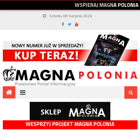
W
S
P
I
E
R
A
J
M
A
G
N
A
P
O
L
O
N
I
A
Sobota, 08 Sierpnia 2026
WESPRZYJ PROJEKT MAGNA POLONIA