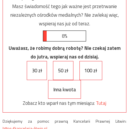
Masz świadomość tego jak ważne jest przetrwanie
niezależnych ośrodków medialnych? Nie zwlekaj więc,
wspieraj nas już od teraz.
8%
Uważasz, że robimy dobrą robotę? Nie czekaj zatem
do jutra, wspieraj nas od dzisiaj.
30 zł
50 zł
100 zł
Inna kwota
Zobacz kto wparł nas tym miesiącu:
Tutaj
Dziękujemy za pomoc prawną Kancelarii Prawnej Litwin:
https://kancelaria-litwin.pl