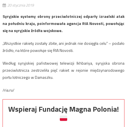
20 stycznia 2019
Syryjskie systemy obrony przeciwlotniczej odparły izraelski atak
na południu kraju, poinformowała agencja RIA Novosti, powołując
się na syryjskie źródła wojskowe.
„Wszystkie rakiety zostały zbite, ani jednak nie dosięgła celu” – podało
źródło, na które powołuje się RIA Novosti.
Według syryjskiej państwowej telewizji Ikhbariya, syryjska obrona
przeciwlotnicza zestrzeliła pięć rakiet w rejonie międzynarodowego
portu lotniczego w Damaszku.
/ria.ru/
Wspieraj Fundację Magna Polonia!