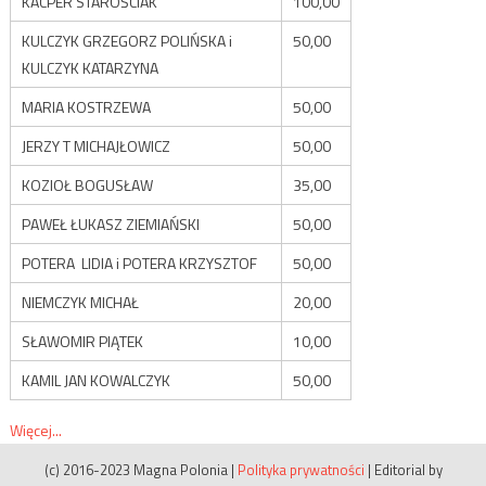
KACPER STAROŚCIAK
100,00
KULCZYK GRZEGORZ POLIŃSKA i
50,00
KULCZYK KATARZYNA
MARIA KOSTRZEWA
50,00
JERZY T MICHAJŁOWICZ
50,00
KOZIOŁ BOGUSŁAW
35,00
PAWEŁ ŁUKASZ ZIEMIAŃSKI
50,00
POTERA LIDIA i POTERA KRZYSZTOF
50,00
NIEMCZYK MICHAŁ
20,00
SŁAWOMIR PIĄTEK
10,00
KAMIL JAN KOWALCZYK
50,00
Więcej...
(c) 2016-2023 Magna Polonia
|
Polityka prywatności
|
Editorial by