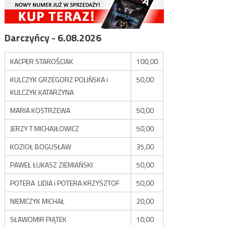
Darczyńcy - 6.08.2026
KACPER STAROŚCIAK
100,00
KULCZYK GRZEGORZ POLIŃSKA i
50,00
KULCZYK KATARZYNA
MARIA KOSTRZEWA
50,00
JERZY T MICHAJŁOWICZ
50,00
KOZIOŁ BOGUSŁAW
35,00
PAWEŁ ŁUKASZ ZIEMIAŃSKI
50,00
POTERA LIDIA i POTERA KRZYSZTOF
50,00
NIEMCZYK MICHAŁ
20,00
SŁAWOMIR PIĄTEK
10,00