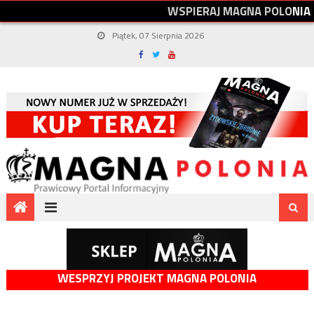
W
S
P
I
E
R
A
J
M
A
G
N
A
P
O
L
O
N
I
A
Piątek, 07 Sierpnia 2026
WESPRZYJ PROJEKT MAGNA POLONIA