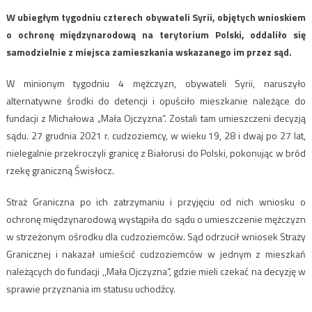
W ubiegłym tygodniu czterech obywateli Syrii, objętych wnioskiem
o ochronę międzynarodową na terytorium Polski, oddaliło się
samodzielnie z miejsca zamieszkania wskazanego im przez sąd.
W minionym tygodniu 4 mężczyzn, obywateli Syrii, naruszyło
alternatywne środki do detencji i opuściło mieszkanie należące do
fundacji z Michałowa „Mała Ojczyzna”. Zostali tam umieszczeni decyzją
sądu. 27 grudnia 2021 r. cudzoziemcy, w wieku 19, 28 i dwaj po 27 lat,
nielegalnie przekroczyli granicę z Białorusi do Polski, pokonując w bród
rzekę graniczną Świsłocz.
Straż Graniczna po ich zatrzymaniu i przyjęciu od nich wniosku o
ochronę międzynarodową wystąpiła do sądu o umieszczenie mężczyzn
w strzeżonym ośrodku dla cudzoziemców. Sąd odrzucił wniosek Straży
Granicznej i nakazał umieścić cudzoziemców w jednym z mieszkań
należących do fundacji ,,Mała Ojczyzna”, gdzie mieli czekać na decyzję w
sprawie przyznania im statusu uchodźcy.