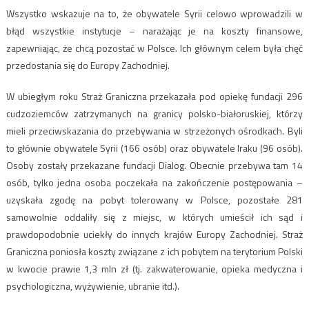
Wszystko wskazuje na to, że obywatele Syrii celowo wprowadzili w
błąd wszystkie instytucje – narażając je na koszty finansowe,
zapewniając, że chcą pozostać w Polsce. Ich głównym celem była chęć
przedostania się do Europy Zachodniej.
W ubiegłym roku Straż Graniczna przekazała pod opiekę fundacji 296
cudzoziemców zatrzymanych na granicy polsko-białoruskiej, którzy
mieli przeciwskazania do przebywania w strzeżonych ośrodkach. Byli
to głównie obywatele Syrii (166 osób) oraz obywatele Iraku (96 osób).
Osoby zostały przekazane fundacji Dialog. Obecnie przebywa tam 14
osób, tylko jedna osoba poczekała na zakończenie postępowania –
uzyskała zgodę na pobyt tolerowany w Polsce, pozostałe 281
samowolnie oddaliły się z miejsc, w których umieścił ich sąd i
prawdopodobnie uciekły do innych krajów Europy Zachodniej. Straż
Graniczna poniosła koszty związane z ich pobytem na terytorium Polski
w kwocie prawie 1,3 mln zł (tj. zakwaterowanie, opieka medyczna i
psychologiczna, wyżywienie, ubranie itd.).