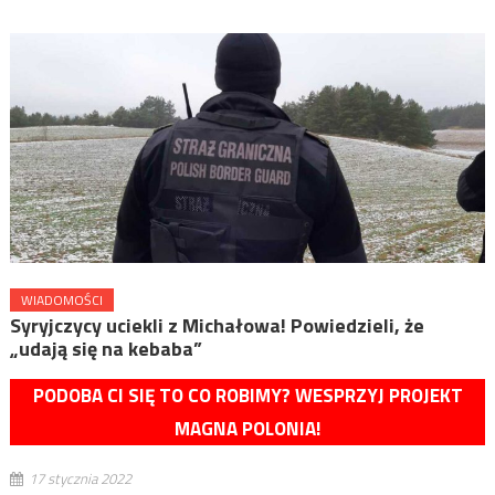
WIADOMOŚCI
Syryjczycy uciekli z Michałowa! Powiedzieli, że
„udają się na kebaba”
PODOBA CI SIĘ TO CO ROBIMY? WESPRZYJ PROJEKT
MAGNA POLONIA!
17 stycznia 2022