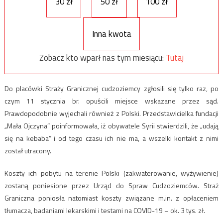
30 zł
50 zł
100 zł
Inna kwota
Zobacz kto wparł nas tym miesiącu:
Tutaj
Do placówki Straży Granicznej cudzoziemcy zgłosili się tylko raz, po
czym 11 stycznia br. opuścili miejsce wskazane przez sąd.
Prawdopodobnie wyjechali również z Polski. Przedstawicielka fundacji
„Mała Ojczyna” poinformowała, iż obywatele Syrii stwierdzili, że „udają
się na kebaba” i od tego czasu ich nie ma, a wszelki kontakt z nimi
został utracony.
Koszty ich pobytu na terenie Polski (zakwaterowanie, wyżywienie)
zostaną poniesione przez Urząd do Spraw Cudzoziemców. Straż
Graniczna poniosła natomiast koszty związane m.in. z opłaceniem
tłumacza, badaniami lekarskimi i testami na COVID-19 – ok. 3 tys. zł.