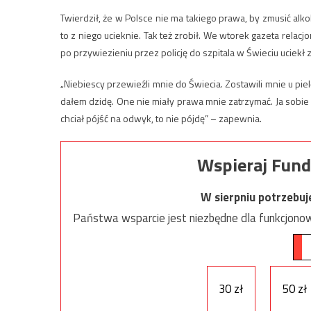
Twierdził, że w Polsce nie ma takiego prawa, by zmusić alko
to z niego ucieknie. Tak też zrobił. We wtorek gazeta relac
po przywiezieniu przez policję do szpitala w Świeciu uciekł z
„Niebiescy przewieźli mnie do Świecia. Zostawili mnie u pie
dałem dzidę. One nie miały prawa mnie zatrzymać. Ja sobie 
chciał pójść na odwyk, to nie pójdę” – zapewnia.
Wspieraj Fund
W sierpniu potrzebu
Państwa wsparcie jest niezbędne dla funkcjonow
30 zł
50 zł