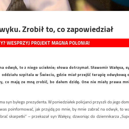
wyku. Zrobił to, co zapowiedział
MY? WESPRZYJ PROJEKT MAGNA POLONIA!
afi na odwyk, to z niego ucieknie; słowa dotrzymał. Sławomir Wałęsa, s
 oddziału szpitala w Świeciu, gdzie miał przejść terapię odwykową 
ały, co mają ze mną zrobić, bo dałem dzidę. One nie miały prawa mn
ma syn byłego prezydenta. W poniedziałek policjanci przyszli do jego dom
m was poinformować, jak przyjdą po mnie, by mnie zabrać na odwyk, to w
ili ubrać skarpetki” – przekazał syn Wałęsy, dzwoniąc do dziennikarza „Sup