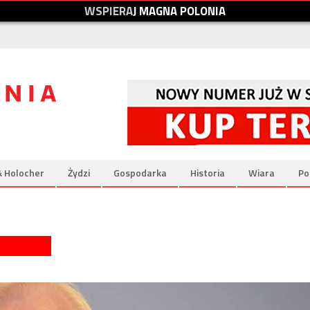
W
S
P
I
E
R
A
J
M
A
G
N
A
P
O
L
O
N
I
A
& Holocher
Żydzi
Gospodarka
Historia
Wiara
Po