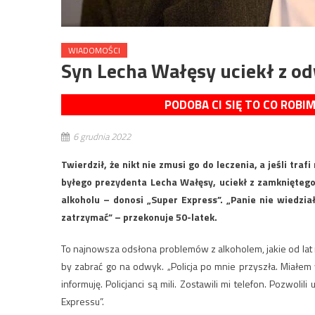
WIADOMOŚCI
Syn Lecha Wałęsy uciekł z od
PODOBA CI SIĘ TO CO ROBI
6 grudnia 2022
Twierdził, że nikt nie zmusi go do leczenia, a jeśli tr
byłego prezydenta Lecha Wałęsy, uciekł z zamkniętego
alkoholu – donosi „Super Express”. „Panie nie wiedzi
zatrzymać” – przekonuje 50-latek.
To najnowsza odsłona problemów z alkoholem, jakie od lat 
by zabrać go na odwyk. „Policja po mnie przyszła. Miałe
informuję. Policjanci są mili. Zostawili mi telefon. Pozwol
Expressu”.