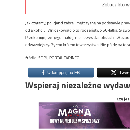
Zobacz kto w
Jak czytamy, policjanci zabrali mężczyznę na podstawie 
od alkoholu. Wnioskowało o to rodzeństwo 50-latka. Sławom
Przekonuje, że jego nałóg nie krzywdzi bliskich. „Rozpo
odważniejszy. Byłem królem towarzystwa. Nie pójdę na terapi
źródło: SE.PL, PORTAL TVP.INFO
Udostępnij na FB
Twee
Wspieraj niezależne wydaw
Czy jes