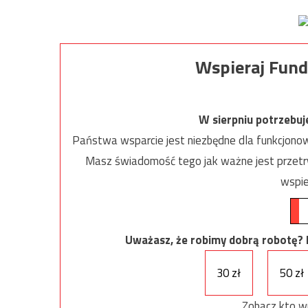
Wspieraj Fund
W sierpniu potrzebu
Państwa wsparcie jest niezbędne dla funkcjonow
Masz świadomość tego jak ważne jest przetrw
wspie
Uważasz, że robimy dobrą robotę? Ni
30 zł
50 zł
Zobacz kto w