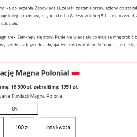
holika do leczenia. Zapowiedział, że jeśli zostanie przewieziony do szpital
jonuje kolejną rozmowę z synem Lecha Wałęsy, w której 50-latek przyznał, 
 oddziału.
lęgniarek. Zamknęły się drzwi. Panie nie wiedziały, co mają ze mną zrobić, 
wyszedłem z tego oddziału, zjadłem coś i wróciłem do Torunia. Jak nie bę
ację Magna Polonia!
jemy:
16 500
zł, zebraliśmy:
1351
zł.
ania Fundacji Magna Polonia.
8%
100 zł
Inna kwota