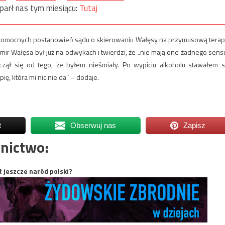
parł nas tym miesiącu:
Tutaj
prawomocnych postanowień sądu o skierowaniu Wałęsy na przymusową terap
ir Wałęsa był już na odwykach i twierdzi, że „nie mają one żadnego sensu
czął się od tego, że byłem nieśmiały. Po wypiciu alkoholu stawałem s
ę, która mi nic nie da” – dodaje.
t
Obserwuj nas
Zapisz
nictwo:
t jeszcze naród polski?