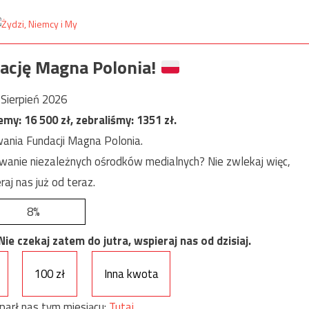
ację Magna Polonia!
Sierpień 2026
jemy:
16 500
zł, zebraliśmy:
1351
zł.
ania Fundacji Magna Polonia.
anie niezależnych ośrodków medialnych? Nie zwlekaj więc,
raj nas już od teraz.
8%
e czekaj zatem do jutra, wspieraj nas od dzisiaj.
100 zł
Inna kwota
parł nas tym miesiącu:
Tutaj