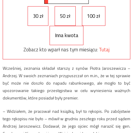
30 zł
50 zł
100 zł
Inna kwota
Zobacz kto wparł nas tym miesiącu:
Tutaj
Wcześniej, zeznania składał starszy z synów Piotra Jaroszewicza –
Andrzej. W swoich zeznaniach przypuszczał on m.in., że w tej sprawie
być może nie doszło do napadu rabunkowego, ale mogło to być
upozorowanie takiego przestępstwa w celu wyniesienia ważnych
dokumentów, które posiadał były premier.
– Widziałem, że pracował nad książką, był to rękopis. Po zabójstwie
tego rękopisu nie było – mówił w grudniu zeszłego roku przed sądem
Andrzej Jaroszewicz. Dodawał, że jego ojciec mógł narazić się gen.