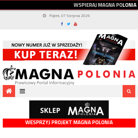
W
S
P
I
E
R
A
J
M
A
G
N
A
P
O
L
O
N
I
A
Piątek, 07 Sierpnia 2026
WESPRZYJ PROJEKT MAGNA POLONIA