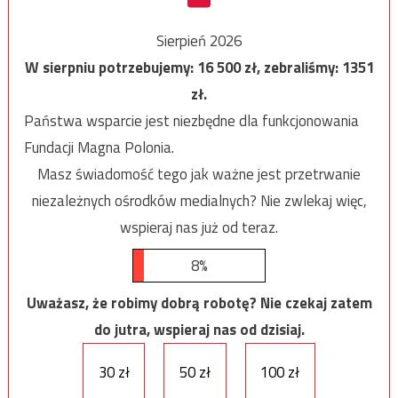
Sierpień 2026
W sierpniu potrzebujemy:
16 500
zł, zebraliśmy:
1351
zł.
Państwa wsparcie jest niezbędne dla funkcjonowania
Fundacji Magna Polonia.
Masz świadomość tego jak ważne jest przetrwanie
niezależnych ośrodków medialnych? Nie zwlekaj więc,
wspieraj nas już od teraz.
8%
Uważasz, że robimy dobrą robotę? Nie czekaj zatem
do jutra, wspieraj nas od dzisiaj.
30 zł
50 zł
100 zł