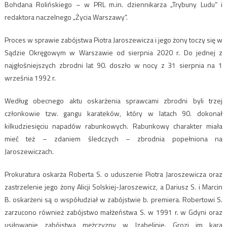
Bohdana Rolińskiego – w PRL m.in. dziennikarza „Trybuny Ludu” i
redaktora naczelnego „Życia Warszawy”.
Proces w sprawie zabójstwa Piotra Jaroszewicza i jego żony toczy się w
Sądzie Okręgowym w Warszawie od sierpnia 2020 r. Do jednej z
najgłośniejszych zbrodni lat 90. doszło w nocy z 31 sierpnia na 1
września 1992 r.
Według obecnego aktu oskarżenia sprawcami zbrodni byli trzej
członkowie tzw. gangu karateków, który w latach 90. dokonał
kilkudziesięciu napadów rabunkowych. Rabunkowy charakter miała
mieć też – zdaniem śledczych – zbrodnia popełniona na
Jaroszewiczach.
Prokuratura oskarża Roberta S. o uduszenie Piotra Jaroszewicza oraz
zastrzelenie jego żony Alicji Solskiej-Jaroszewicz, a Dariusz S. i Marcin
B. oskarżeni są o współudział w zabójstwie b. premiera. Robertowi S.
zarzucono również zabójstwo małżeństwa S. w 1991 r. w Gdyni oraz
usiłowanie zabójstwa mężczyzny w Izabelinie. Grozi im kara