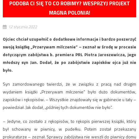
PODOBA CI SIĘ TO CO ROBIMY? WESPRZYJ PROJEKT
MAGNA POLONIA!
12 stycznia 2022
Ojciec chciał uzupełnić o dodatkowe informacje i bardzo poszerzyć
swoją książkę „Przerywam milczenie” – zeznał w środę w procesie
dotyczącym zabójstwa b. premiera PRL Piotra Jaroszewicza, jego
młodszy syn Jan. Dodał, że po zabójstwie zapisków ojca już nie
było.
Syn zamordowanego twierdzi, że w związku z pracą nad drugim
wydaniem książki „Przerywam milczenie” było dużo dokumentów,
zapisków i rękopisów. – Wszystkie znajdowały się w gabinecie u taty –
powiedział. Jak dodał, „później tych dokumentów nie było”.
– Jedyne, co zostało z rękopisów, to rękopis pierwszej książki, który
był schowany w piwnicy, w pudełku. Potem został przekazany
prokuraturze – zeznał. Sprawcy zabójstwa nie weszli do piwnicy domu