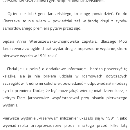
Czesławowi Kiszczakowi i gen. Wojciechowi Jaruzelskiemu.
– Ojciec nie lubił gen. Jaruzelskiego, to mogę powiedzieć. Co do
Kiszczaka, to nie wiem – powiedział zaś w środę drugi z synów
zamordowanego premiera pytany przez sąd.
Sędzia Anna Wierciszewska-Chojnowska zapytała, dlaczego Piotr
Jaroszewicz „w ogóle chciał wydać drugie, poprawione wydanie, skoro
pierwsze wyszło w 1991 roku”.
– Chciał je uzupełnić o dodatkowe informacje i bardzo poszerzyć tę
książkę, ale ja nie brałem udziału w rozmowach dotyczących
szczegółów i trudno mi cokolwiek powiedzieć – odpowiedział młodszy
syn b. premiera. Dodał, że być może jakąś wiedzę miał dziennikarz, z
którym Piotr Jaroszewicz współpracował przy pisaniu pierwszego
wydania.
Pierwsze wydanie „Przerywam milczenie” ukazało się w 1991 r. jako
wywiad-rzeka przeprowadzony przez zmarłego przed kilku laty