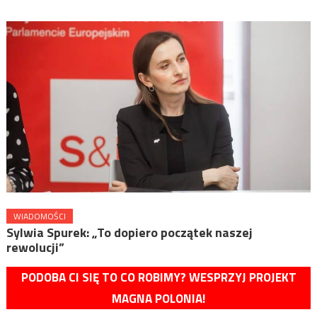
WIADOMOŚCI
Sylwia Spurek: „To dopiero początek naszej
rewolucji”
PODOBA CI SIĘ TO CO ROBIMY? WESPRZYJ PROJEKT
MAGNA POLONIA!