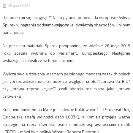
26 maja 2021
„Co udało mi się osiągnąć?” Na to pytanie odpowiada europoseł Sylwia
Spurek w nagraniu podsumowującym jej dwuletnią obecność w unijnym
parlamencie.
Na początku materiału Spurek przypomina, że właśnie 26 maja 2019
roku została wybrana do Parlamentu Europejskiego. Następnie
wskazuje, o co walczy na forum unijnym.
Wylicza swoje działania w ramach pełnionego mandatu na takich polach
jak: „przeciwdziałanie przemocy ze względu na płeć”, „prawa LGTBIQ”,
czy „prawa reprodukcyjne””, czyli aborcja rozumiana jako „prawo
człowieka”.
Kolejnym punktem na liście jest „równe traktowanie”. – PE ogłosił Unię
Europejską strefą wolności osób LGBTIQ, a Komisja przyjęła ważne
strategie na rzecz równości osób z niepełnosprawnościami i osób
LGBTIQ – mówi była polityk Wiosny Roberta Biedronia.