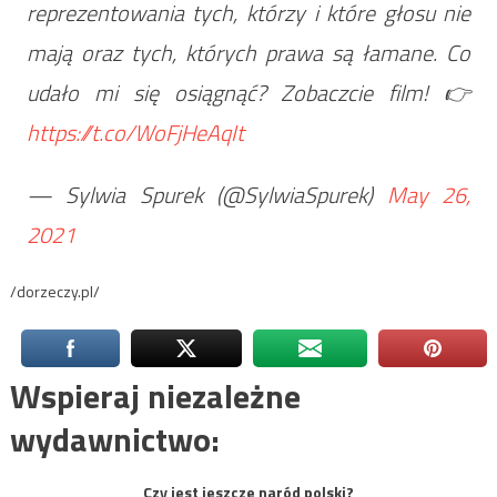
reprezentowania tych, którzy i które głosu nie
mają oraz tych, których prawa są łamane. Co
udało mi się osiągnąć? Zobaczcie film!
👉
https://t.co/WoFjHeAqIt
— Sylwia Spurek (@SylwiaSpurek)
May 26,
2021
/dorzeczy.pl/
Wspieraj niezależne
wydawnictwo:
Czy jest jeszcze naród polski?