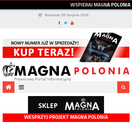
W
S
P
I
E
R
A
J
M
A
G
N
A
P
O
L
O
N
I
A
Niedziela, 09 Sierpnia 2026
WESPRZYJ PROJEKT MAGNA POLONIA