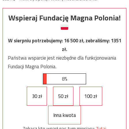
Wspieraj Fundację Magna Polonia!
W sierpniu potrzebujemy:
16 500
zł, zebraliśmy:
1351
zł.
Państwa wsparcie jest niezbędne dla funkcjonowania
Fundacji Magna Polonia.
8%
30 zł
50 zł
100 zł
Inna kwota
Zobacz kto wparł nas tym miesiącu:
Tutaj