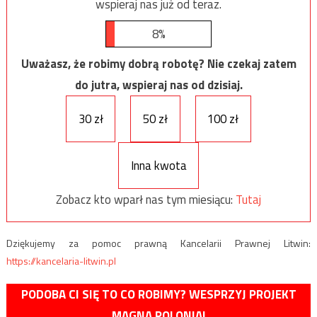
wspieraj nas już od teraz.
8%
Uważasz, że robimy dobrą robotę? Nie czekaj zatem
do jutra, wspieraj nas od dzisiaj.
30 zł
50 zł
100 zł
Inna kwota
Zobacz kto wparł nas tym miesiącu:
Tutaj
Dziękujemy za pomoc prawną Kancelarii Prawnej Litwin:
https://kancelaria-litwin.pl
PODOBA CI SIĘ TO CO ROBIMY? WESPRZYJ PROJEKT
MAGNA POLONIA!