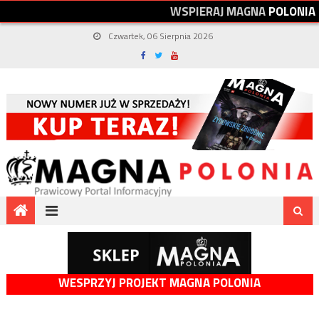
W
S
P
I
E
R
A
J
M
A
G
N
A
P
O
L
O
N
I
A
Czwartek, 06 Sierpnia 2026
WESPRZYJ PROJEKT MAGNA POLONIA