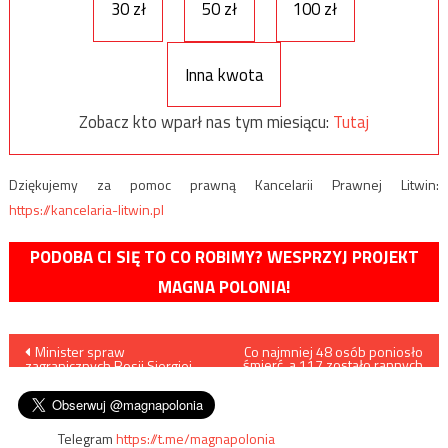
30 zł
50 zł
100 zł
Inna kwota
Zobacz kto wparł nas tym miesiącu:
Tutaj
Dziękujemy za pomoc prawną Kancelarii Prawnej Litwin:
https://kancelaria-litwin.pl
PODOBA CI SIĘ TO CO ROBIMY? WESPRZYJ PROJEKT
MAGNA POLONIA!
Nawigacja
Minister spraw
Co najmniej 48 osób poniosło
śmierć, a 117 zostało rannych
zagranicznych Rosji Siergiej
w katastrofie kolejowej na
wpisu
Ławrow przestrzega Ukrainę
Tajwanie
Telegram
https://t.me/magnapolonia