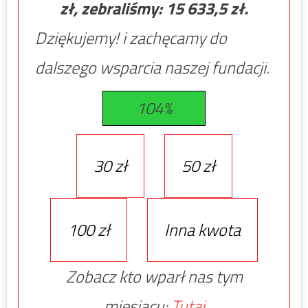
zł, zebraliśmy:
15 633,5
zł.
Dziękujemy! i zachęcamy do
dalszego wsparcia naszej fundacji.
104%
30 zł
50 zł
100 zł
Inna kwota
Zobacz kto wparł nas tym
miesiącu:
Tutaj