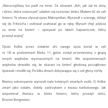
„Nieszczęśliwy los padł na mnie. Ze słowami „Ach, jak żal mi żony
i dzieci, które osierocam” udałem się na koniec bloku. Miałem iść do celi
śmierci. Te słowa słyszał ojciec Maksymilian. Wyszedł z szeregu, zbliżył
się do Fritzscha i usiłował ucałować go w rękę. Wyraził chęć pójścia
za mnie na śmierć – opisywał po latach Gajowniczek, który
przeżył wojnę”
Ojciec Kolbe przez ostatnie dni swego życia konał w celi
nr 18 w podziemiach Bloku 11, gdzie został przeniesiony z grupą
innych więźniów wyznaczonych na śmierć. We wspomnieniach
więźniów utrwaliło się, że skazani na śmierć głodową początkowo
śpiewali i modlili się. Po kilku dniach dobywające się z celi głosy cichły.
Niemcy sukcesywnie wynosili ciała kolejnych zmarłych osób. O. Kolbe
zmarł jako ostatni, dobity zastrzykiem z kwasu karbolowego. Jak
wspominał tłumacz w bloku śmierci, który przeżył obóz,
Brunon Borgowiec: