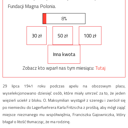
Fundacji Magna Polonia.
8%
30 zł
50 zł
100 zł
Inna kwota
Zobacz kto wparł nas tym miesiącu:
Tutaj
29 lipca 1941 roku podczas apelu na obozowym placu,
wyselekcjonowano dziesięć osób, które miały umrzeć za to, że jeden
więzień uciekł z bloku. O. Maksymilian wystąpił z szeregu i zwrócił się
po niemiecku do Lagerfuehrera Karla Fritzscha z prośbą, aby mógł zająć
miejsce nieznanego mu współwięźnia, Franciszka Gajowniczka, który
błagał o litość tłumacząc, że ma rodzinę.