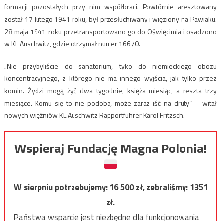
formacji pozostałych przy nim współbraci. Powtórnie aresztowany
został 17 lutego 1941 roku, był przesłuchiwany i więziony na Pawiaku.
28 maja 1941 roku przetransportowano go do Oświęcimia i osadzono
w KL Auschwitz, gdzie otrzymał numer 16670.
„Nie przybyliście do sanatorium, tyko do niemieckiego obozu
koncentracyjnego, z którego nie ma innego wyjścia, jak tylko przez
komin. Żydzi mogą żyć dwa tygodnie, księża miesiąc, a reszta trzy
miesiące. Komu się to nie podoba, może zaraz iść na druty” – witał
nowych więźniów KL Auschwitz Rapportführer Karol Fritzsch.
Wspieraj Fundację Magna Polonia!
W sierpniu potrzebujemy:
16 500
zł, zebraliśmy:
1351
zł.
Państwa wsparcie jest niezbędne dla funkcjonowania