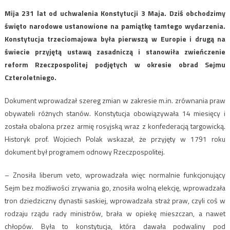
Mija 231 lat od uchwalenia Konstytucji 3 Maja. Dziś obchodzimy
święto narodowe ustanowione na pamiątkę tamtego wydarzenia.
Konstytucja trzeciomajowa była pierwszą w Europie i drugą na
świecie przyjętą ustawą zasadniczą i stanowiła zwieńczenie
reform Rzeczpospolitej podjętych w okresie obrad Sejmu
Czteroletniego.
Dokument wprowadzał szereg zmian w zakresie m.in. zrównania praw
obywateli różnych stanów. Konstytucja obowiązywała 14 miesięcy i
została obalona przez armię rosyjską wraz z konfederacją targowicką.
Historyk prof. Wojciech Polak wskazał, że przyjęty w 1791 roku
dokument był programem odnowy Rzeczpospolitej.
– Znosiła liberum veto, wprowadzała więc normalnie funkcjonujący
Sejm bez możliwości zrywania go, znosiła wolną elekcję, wprowadzała
tron dziedziczny dynastii saskiej, wprowadzała straż praw, czyli coś w
rodzaju rządu rady ministrów, brała w opiekę mieszczan, a nawet
chłopów. Była to konstytucja, która dawała podwaliny pod