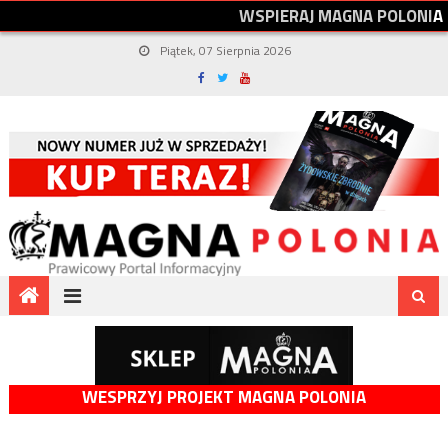
W
S
P
I
E
R
A
J
M
A
G
N
A
P
O
L
O
N
I
A
Piątek, 07 Sierpnia 2026
WESPRZYJ PROJEKT MAGNA POLONIA