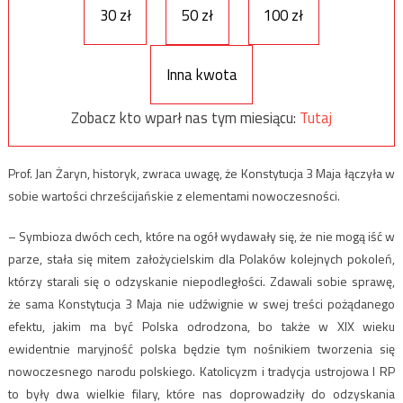
30 zł
50 zł
100 zł
Inna kwota
Zobacz kto wparł nas tym miesiącu:
Tutaj
Prof. Jan Żaryn, historyk, zwraca uwagę, że Konstytucja 3 Maja łączyła w
sobie wartości chrześcijańskie z elementami nowoczesności.
– Symbioza dwóch cech, które na ogół wydawały się, że nie mogą iść w
parze, stała się mitem założycielskim dla Polaków kolejnych pokoleń,
którzy starali się o odzyskanie niepodległości. Zdawali sobie sprawę,
że sama Konstytucja 3 Maja nie udźwignie w swej treści pożądanego
efektu, jakim ma być Polska odrodzona, bo także w XIX wieku
ewidentnie maryjność polska będzie tym nośnikiem tworzenia się
nowoczesnego narodu polskiego. Katolicyzm i tradycja ustrojowa I RP
to były dwa wielkie filary, które nas doprowadziły do odzyskania