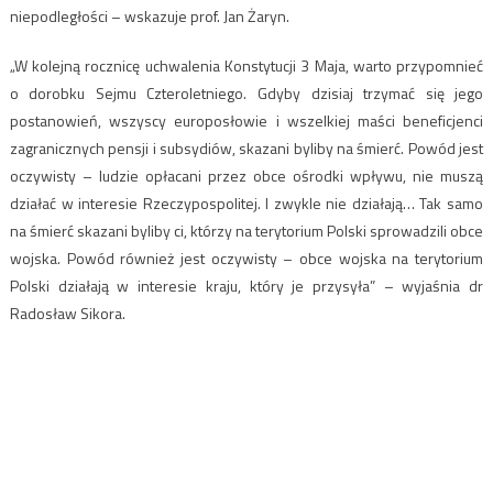
niepodległości – wskazuje prof. Jan Żaryn.
„W kolejną rocznicę uchwalenia Konstytucji 3 Maja, warto przypomnieć
o dorobku Sejmu Czteroletniego. Gdyby dzisiaj trzymać się jego
postanowień, wszyscy europosłowie i wszelkiej maści beneficjenci
zagranicznych pensji i subsydiów, skazani byliby na śmierć. Powód jest
oczywisty – ludzie opłacani przez obce ośrodki wpływu, nie muszą
działać w interesie Rzeczypospolitej. I zwykle nie działają… Tak samo
na śmierć skazani byliby ci, którzy na terytorium Polski sprowadzili obce
wojska. Powód również jest oczywisty – obce wojska na terytorium
Polski działają w interesie kraju, który je przysyła” – wyjaśnia dr
Radosław Sikora.