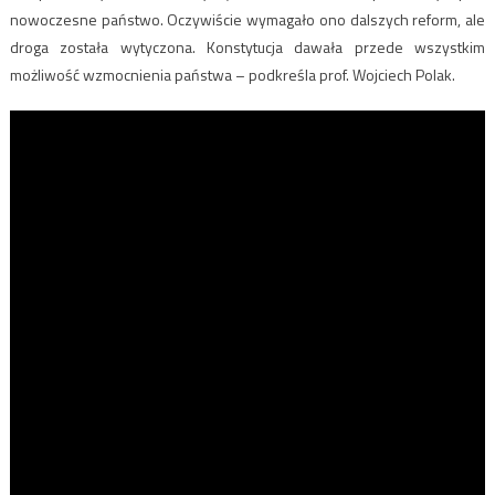
nowoczesne państwo. Oczywiście wymagało ono dalszych reform, ale
droga została wytyczona. Konstytucja dawała przede wszystkim
możliwość wzmocnienia państwa – podkreśla prof. Wojciech Polak.