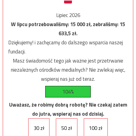
Lipiec 2026
W lipcu potrzebowaliśmy:
15 000
zł, zebraliśmy:
15
633,5
zł.
Dziękujemy! i zachęcamy do dalszego wsparcia naszej
fundacji.
Masz świadomość tego jak ważne jest przetrwanie
niezależnych ośrodków medialnych? Nie zwlekaj więc,
wspieraj nas już od teraz.
104%
Uważasz, że robimy dobrą robotę? Nie czekaj zatem
do jutra, wspieraj nas od dzisiaj.
30 zł
50 zł
100 zł