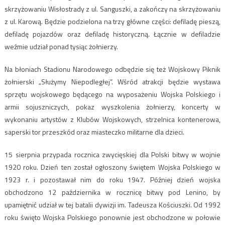
skrzyżowaniu Wisłostrady z ul. Sanguszki, a zakończy na skrzyżowaniu
z ul. Karową. Będzie podzielona na trzy główne części: defiladę pieszą,
defiladę pojazdów oraz defiladę historyczną. Łącznie w defiladzie
weźmie udział ponad tysiąc żołnierzy.
Na błoniach Stadionu Narodowego odbędzie się też Wojskowy Piknik
żołnierski „Służymy Niepodległej”. Wśród atrakcji będzie wystawa
sprzętu wojskowego będącego na wyposażeniu Wojska Polskiego i
armii sojuszniczych, pokaz wyszkolenia żołnierzy, koncerty w
wykonaniu artystów z Klubów Wojskowych, strzelnica kontenerowa,
saperski tor przeszkód oraz miasteczko militarne dla dzieci.
15 sierpnia przypada rocznica zwycięskiej dla Polski bitwy w wojnie
1920 roku. Dzień ten został ogłoszony świętem Wojska Polskiego w
1923 r. i pozostawał nim do roku 1947. Później dzień wojska
obchodzono 12 października w rocznicę bitwy pod Lenino, by
upamiętnić udział w tej batalii dywizji im. Tadeusza Kościuszki. Od 1992
roku święto Wojska Polskiego ponownie jest obchodzone w połowie