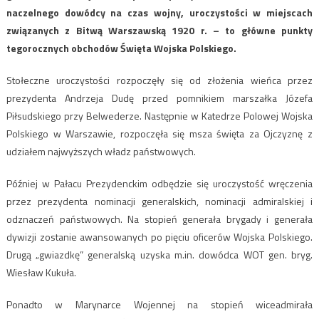
naczelnego dowódcy na czas wojny, uroczystości w miejscach
związanych z Bitwą Warszawską 1920 r. – to główne punkty
tegorocznych obchodów Święta Wojska Polskiego.
Stołeczne uroczystości rozpoczęły się od złożenia wieńca przez
prezydenta Andrzeja Dudę przed pomnikiem marszałka Józefa
Piłsudskiego przy Belwederze. Następnie w Katedrze Polowej Wojska
Polskiego w Warszawie, rozpoczęła się msza święta za Ojczyznę z
udziałem najwyższych władz państwowych.
Później w Pałacu Prezydenckim odbędzie się uroczystość wręczenia
przez prezydenta nominacji generalskich, nominacji admiralskiej i
odznaczeń państwowych. Na stopień generała brygady i generała
dywizji zostanie awansowanych po pięciu oficerów Wojska Polskiego.
Drugą „gwiazdkę” generalską uzyska m.in. dowódca WOT gen. bryg.
Wiesław Kukuła.
Ponadto w Marynarce Wojennej na stopień wiceadmirała