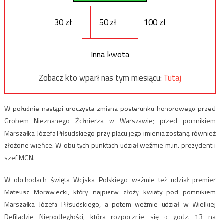
30 zł
50 zł
100 zł
Inna kwota
Zobacz kto wparł nas tym miesiącu:
Tutaj
W południe nastąpi uroczysta zmiana posterunku honorowego przed
Grobem Nieznanego Żołnierza w Warszawie; przed pomnikiem
Marszałka Józefa Piłsudskiego przy placu jego imienia zostaną również
złożone wieńce. W obu tych punktach udział weźmie m.in. prezydent i
szef MON.
W obchodach święta Wojska Polskiego weźmie też udział premier
Mateusz Morawiecki, który najpierw złoży kwiaty pod pomnikiem
Marszałka Józefa Piłsudskiego, a potem weźmie udział w Wielkiej
Defiladzie Niepodległości, która rozpocznie się o godz. 13 na