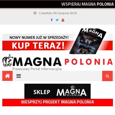
W
S
P
I
E
R
A
J
M
A
G
N
A
P
O
L
O
N
I
A
Czwartek, 06 Sierpnia 2026
WESPRZYJ PROJEKT MAGNA POLONIA