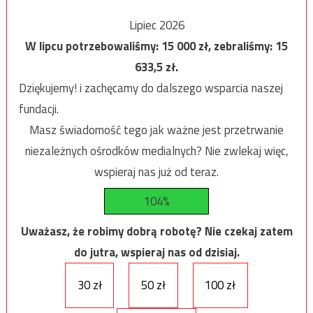
Lipiec 2026
W lipcu potrzebowaliśmy:
15 000
zł, zebraliśmy:
15
633,5
zł.
Dziękujemy! i zachęcamy do dalszego wsparcia naszej
fundacji.
Masz świadomość tego jak ważne jest przetrwanie
niezależnych ośrodków medialnych? Nie zwlekaj więc,
wspieraj nas już od teraz.
104%
Uważasz, że robimy dobrą robotę? Nie czekaj zatem
do jutra, wspieraj nas od dzisiaj.
30 zł
50 zł
100 zł