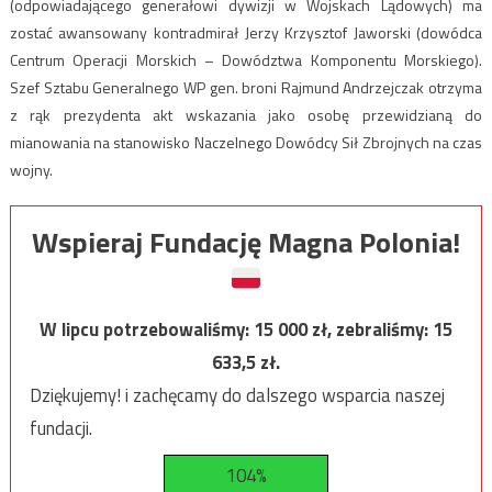
(odpowiadającego generałowi dywizji w Wojskach Lądowych) ma
zostać awansowany kontradmirał Jerzy Krzysztof Jaworski (dowódca
Centrum Operacji Morskich – Dowództwa Komponentu Morskiego).
Szef Sztabu Generalnego WP gen. broni Rajmund Andrzejczak otrzyma
z rąk prezydenta akt wskazania jako osobę przewidzianą do
mianowania na stanowisko Naczelnego Dowódcy Sił Zbrojnych na czas
wojny.
Wspieraj Fundację Magna Polonia!
W lipcu potrzebowaliśmy:
15 000
zł, zebraliśmy:
15
633,5
zł.
Dziękujemy! i zachęcamy do dalszego wsparcia naszej
fundacji.
104%