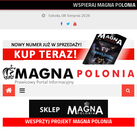
W
S
P
I
E
R
A
J
M
A
G
N
A
P
O
L
O
N
I
A
Sobota, 08 Sierpnia 2026
WESPRZYJ PROJEKT MAGNA POLONIA