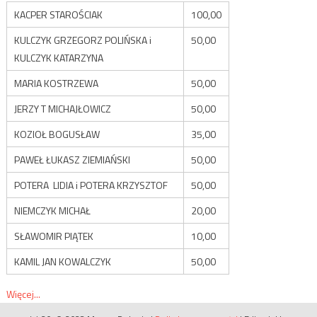
KACPER STAROŚCIAK
100,00
KULCZYK GRZEGORZ POLIŃSKA i
50,00
KULCZYK KATARZYNA
MARIA KOSTRZEWA
50,00
JERZY T MICHAJŁOWICZ
50,00
KOZIOŁ BOGUSŁAW
35,00
PAWEŁ ŁUKASZ ZIEMIAŃSKI
50,00
POTERA LIDIA i POTERA KRZYSZTOF
50,00
NIEMCZYK MICHAŁ
20,00
SŁAWOMIR PIĄTEK
10,00
KAMIL JAN KOWALCZYK
50,00
Więcej...