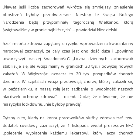
„Nawet jeśli liczba zachorowań wkrótce się zmniejszy, zniesienie
obostrzeń byłoby przedwczesne. Niestety te święta Bożego
Narodzenia będą przypominały tegoroczną Wielkanoc, którą
świętowaliśmy w gronie najbliższych” – powiedział Niedzielski.
Szef resortu zdrowia zapytany o ryzyko wprowadzenia kwarantanny
narodowej zaznaczył, że cały czas jest ono dość duże i „powinno
towarzyszyć naszej świadomości”. „Liczba dziennych zachorowań
stabilizuje się, ale wciąż mamy w granicach 20 tys. i powyżej nowych
zakażeń. W Większości oznacza to 20 tys. przypadków chorych
dziennie. W szpitalach wciąż przebywają chorzy, którzy zakazili się
w październiku, a naszą rolą jest zadbanie o wydolność naszych
placówek ochrony zdrowia” – ocenił. Dodał, że mówienie, że nie
ma ryzyka lockdownu, „nie byłoby prawdą”.
Pytany o to, kiedy na konta pracowników służby zdrowia trafi tzw.
dodatek covidowy zaznaczył, że 1 listopada wydał prezesowi NFZ
„polecenie wypłacenia każdemu lekarzowi, który leczy chorych