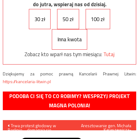
do jutra, wspieraj nas od dzisiaj.
30 zł
50 zł
100 zł
Inna kwota
Zobacz kto wparł nas tym miesiącu:
Tutaj
Dziękujemy za pomoc prawną Kancelarii Prawnej Litwin:
https://kancelaria-litwin.pl
PODOBA CI SIĘ TO CO ROBIMY? WESPRZYJ PROJEKT
MAGNA POLONIA!
Nawigacja
Trwa protest głodowy w
Aresztowanie gen. Michała
Karaszewicza-
Berlinie – domagają się
Tokarzewskiego
wpisu
uznania polskiej mniejszości