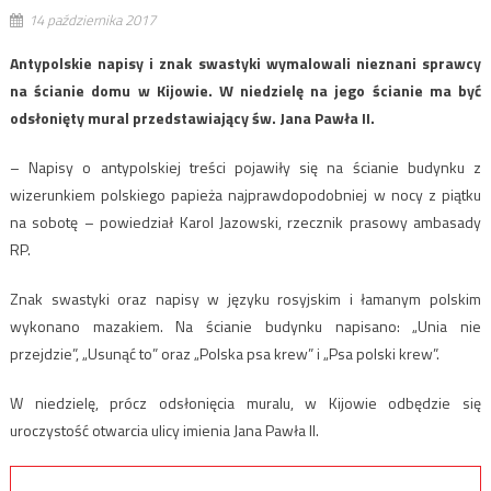
14 października 2017
Antypolskie napisy i znak swastyki wymalowali nieznani sprawcy
na ścianie domu w Kijowie. W niedzielę na jego ścianie ma być
odsłonięty mural przedstawiający św. Jana Pawła II.
– Napisy o antypolskiej treści pojawiły się na ścianie budynku z
wizerunkiem polskiego papieża najprawdopodobniej w nocy z piątku
na sobotę – powiedział Karol Jazowski, rzecznik prasowy ambasady
RP.
Znak swastyki oraz napisy w języku rosyjskim i łamanym polskim
wykonano mazakiem. Na ścianie budynku napisano: „Unia nie
przejdzie”, „Usunąć to” oraz „Polska psa krew” i „Psa polski krew”.
W niedzielę, prócz odsłonięcia muralu, w Kijowie odbędzie się
uroczystość otwarcia ulicy imienia Jana Pawła II.