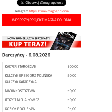
Telegram
https://t.me/magnapolonia
WESPRZYJ PROJEKT MAGNA POLONIA
Darczyńcy - 6.08.2026
KACPER STAROŚCIAK
100,00
KULCZYK GRZEGORZ POLIŃSKA i
50,00
KULCZYK KATARZYNA
MARIA KOSTRZEWA
50,00
JERZY T MICHAJŁOWICZ
50,00
KOZIOŁ BOGUSŁAW
35,00