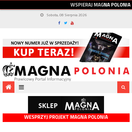
W
S
P
I
E
R
A
J
M
A
G
N
A
P
O
L
O
N
I
A
Sobota, 08 Sierpnia 2026
WESPRZYJ PROJEKT MAGNA POLONIA