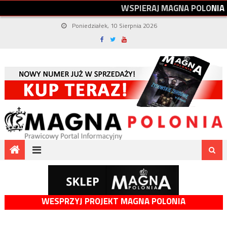
W
S
P
I
E
R
A
J
M
A
G
N
A
P
O
L
O
N
I
A
Poniedziałek, 10 Sierpnia 2026
WESPRZYJ PROJEKT MAGNA POLONIA