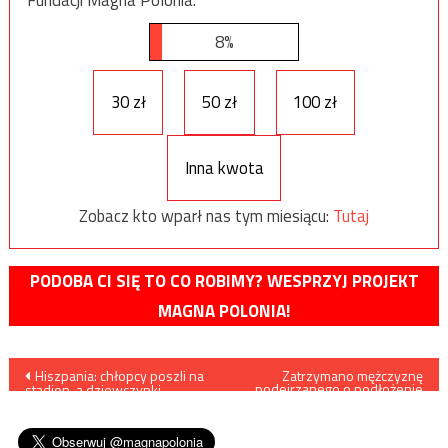
8%
30 zł
50 zł
100 zł
Inna kwota
Zobacz kto wparł nas tym miesiącu:
Tutaj
PODOBA CI SIĘ TO CO ROBIMY? WESPRZYJ PROJEKT
MAGNA POLONIA!
Nawigacja
Hiszpania: chłopcy poszli na
Zatrzymano mężczyznę
podejrzanego o podłożenie
stadion, a dziewczynki
ładunku wybuchowego pod
wpisu
szydełkowały, szkoła może
autokarem Borussi
mieć kłopoty
Dortmund