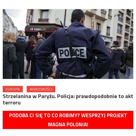
EUROPA
WIADOMOŚCI
Strzelanina w Paryżu. Policja: prawdopodobnie to akt
terroru
PODOBA CI SIĘ TO CO ROBIMY? WESPRZYJ PROJEKT
MAGNA POLONIA!